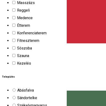
Masszázs
Reggeli
Medence
Étterem
Konferenciaterem
Fitneszterem
Sószoba
Szauna
Kezelés
Település
Abásfalva
Sándortelke
Székelymagyaros