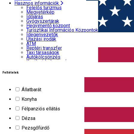
Élmények
Gyógyszertárak
Hasznos információk
FŐOLDAL
Helyek
Hegyimentő központ
Felelős turizmus
Turisztikai Információs Központok
Megyetérkép
Idegenvezetők
Időjárás
Minden szálláshely
Utazási irodák
Gyógyszertárak
ATM
Hegyimentő központ
Reptéri transzfer
Turisztikai Információs Központok
Taxi társaságok
Idegenvezetők
Szűrő
Autókölcsönzés
Utazási irodák
Kerékpárkölcsönzés
ATM
Reptéri transzfer
Taxi társaságok
Autókölcsönzés
Kerékpárkölcsönzés
658
találat
Panzió
Feltételek
Nyitva
Állatbarát
4 Seasons House
Konyha
Félpanziós ellátás
Dézsa
English
Pezsgőfürdő