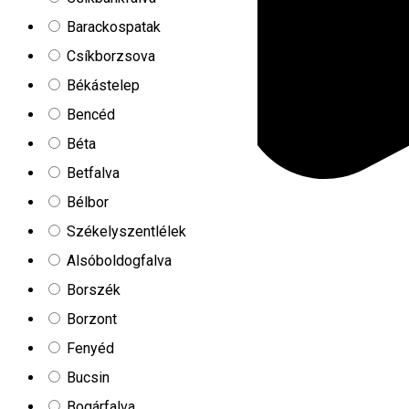
Barackospatak
Csíkborzsova
Békástelep
Bencéd
Béta
Betfalva
Bélbor
Székelyszentlélek
Alsóboldogfalva
Borszék
Borzont
Fenyéd
Bucsin
Bogárfalva