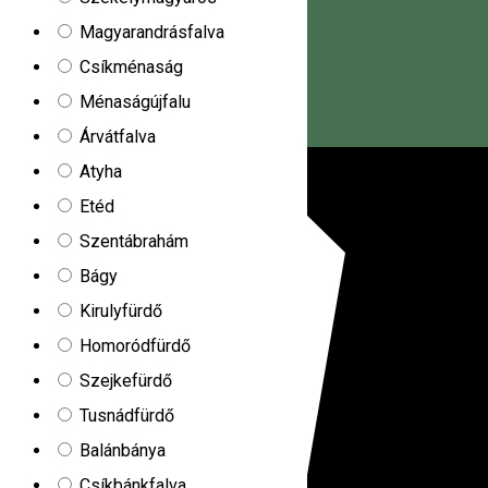
Magyarandrásfalva
Csíkménaság
Ménaságújfalu
Árvátfalva
Magyar
Atyha
Etéd
Szentábrahám
Bágy
Kirulyfürdő
Homoródfürdő
Szejkefürdő
Tusnádfürdő
Balánbánya
Csíkbánkfalva