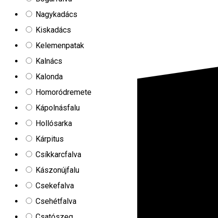
Nagykadács
Kiskadács
Kelemenpatak
Kalnács
Kalonda
Homoródremete
Kápolnásfalu
Hollósarka
Kárpitus
Csíkkarcfalva
Kászonújfalu
Csekefalva
Csehétfalva
Csatószeg