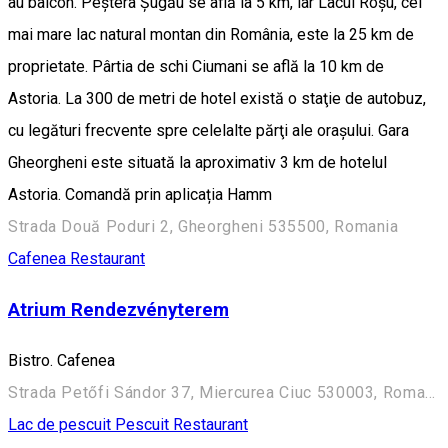
au balcon. Peştera Şugău se află la 5 km, iar Lacul Roşu, cel
mai mare lac natural montan din România, este la 25 km de
proprietate. Pârtia de schi Ciumani se află la 10 km de
Astoria. La 300 de metri de hotel există o staţie de autobuz,
cu legături frecvente spre celelalte părţi ale oraşului. Gara
Gheorgheni este situată la aproximativ 3 km de hotelul
Astoria. Comandă prin aplicația Hamm
Strada Două Poduri 2, Gheorgheni 535500, Romania
Cafenea
Restaurant
Atrium Rendezvényterem
Bistro. Cafenea
Strada Petőfi Sándor 37, Miercurea Ciuc 530003, Romania
Lac de pescuit
Pescuit
Restaurant