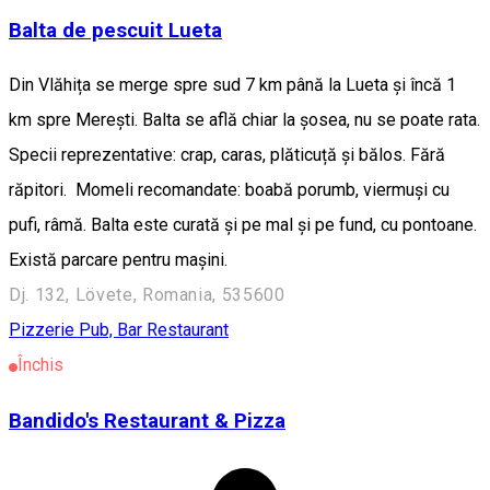
Balta de pescuit Lueta
Din Vlăhița se merge spre sud 7 km până la Lueta și încă 1
km spre Merești. Balta se află chiar la șosea, nu se poate rata.
Specii reprezentative: crap, caras, plăticuță și bălos. Fără
răpitori. Momeli recomandate: boabă porumb, viermuși cu
pufi, râmă. Balta este curată și pe mal și pe fund, cu pontoane.
Există parcare pentru mașini.
Dj. 132, Lövete, Romania, 535600
Pizzerie
Pub, Bar
Restaurant
Închis
Bandido's Restaurant & Pizza