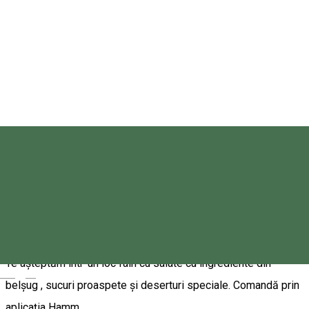
Petofi Sandor 16, Miercurea-Ciuc, Romania, 530210
Pizzerie
Închis
Ambrus Pizza • Miercurea Ciuc
Ambrus Pizza • Miercurea Ciuc
Szentlélek utca 4. szám, Csíkszereda
Fast Food
Restaurant
Închis
Amigo Penge Chill & Food
Te așteptăm într-un loc fain cu salate cu ingrediente din
Magyar
belșug , sucuri proaspete și deserturi speciale. Comandă prin
aplicația Hamm