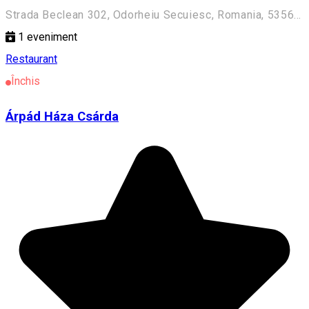
Strada Beclean 302, Odorheiu Secuiesc, Romania, 535600
1
eveniment
Restaurant
Închis
Árpád Háza Csárda