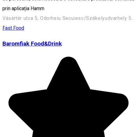
prin aplicația Hamm
Vásártér utca 5, Odorheiu Secuiesc/Székelyudvarhely 535600, Romania
Fast Food
Baromfiak Food&Drink