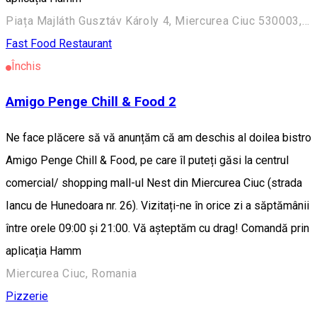
Piața Majláth Gusztáv Károly 4, Miercurea Ciuc 530003, Romania
Fast Food
Restaurant
Închis
Amigo Penge Chill & Food 2
Ne face plăcere să vă anunțăm că am deschis al doilea bistro
Amigo Penge Chill & Food, pe care îl puteți găsi la centrul
comercial/ shopping mall-ul Nest din Miercurea Ciuc (strada
Iancu de Hunedoara nr. 26). Vizitați-ne în orice zi a săptămânii
între orele 09:00 și 21:00. Vă așteptăm cu drag! Comandă prin
aplicația Hamm
Miercurea Ciuc, Romania
Pizzerie