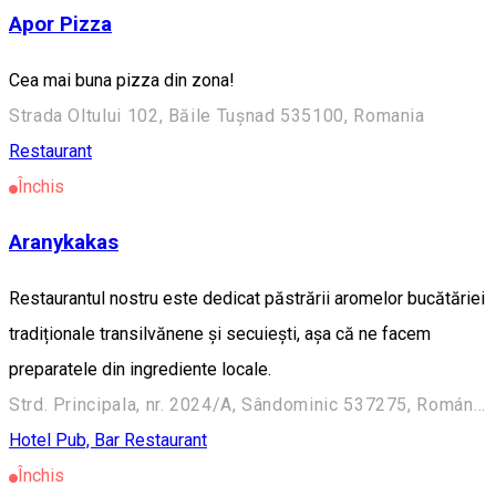
Apor Pizza
Cea mai buna pizza din zona!
Strada Oltului 102, Băile Tușnad 535100, Romania
Restaurant
Închis
Aranykakas
Restaurantul nostru este dedicat păstrării aromelor bucătăriei
tradiționale transilvănene și secuiești, așa că ne facem
preparatele din ingrediente locale.
Strd. Principala, nr. 2024/A, Sândominic 537275, Románia
Hotel
Pub, Bar
Restaurant
Închis