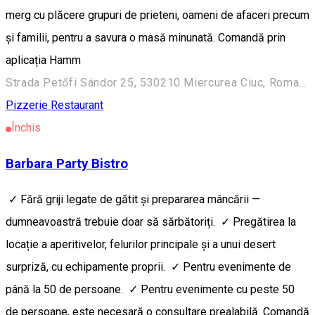
merg cu plăcere grupuri de prieteni, oameni de afaceri precum
şi familii, pentru a savura o masă minunată. Comandă prin
aplicația Hamm
Strada Petőfi Sándor 25, 530210 Miercurea Ciuc, Romania
Pizzerie
Restaurant
Închis
Barbara Party Bistro
✓ Fără griji legate de gătit și prepararea mâncării —
dumneavoastră trebuie doar să sărbătoriți. ✓ Pregătirea la
locație a aperitivelor, felurilor principale și a unui desert
surpriză, cu echipamente proprii. ✓ Pentru evenimente de
până la 50 de persoane. ✓ Pentru evenimente cu peste 50
de persoane, este necesară o consultare prealabilă. Comandă