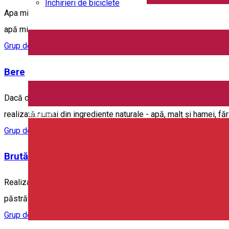
Închirieri de biciclete
Apa minerală Perla Harghitei este o minune a naturii: fără inter
apă minerală naturală în statele Uniunii Europene, certificarea f
Grup de produse tradiționale
Bere
Dacă doriți să aflați secretele fabricării berii artizanale Csíki
English
realizată numai din ingrediente naturale - apă, malț și hamei, fă
Grup de produse tradiționale
Brutărie
Realizate din ingrediente proaspete, naturale, după rețete secuie
păstrătoare ale obiceiurilor și savorilor secuiești.
Grup de produse tradiționale