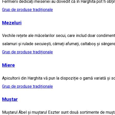
Fermierii dedicați meseriei au dovedit că în Harghita pot fi ob
Grup de produse tradiționale
Mezeluri
Vechile rețete ale măcelarilor secui, care includ doar condiment
salamuri și rulade secuiești, cârnați afumați, caltaboș și sânge
Grup de produse tradiționale
Miere
Apicultorii din Harghita vă pun la dispoziție o gamă variată și s
Grup de produse tradiționale
Muștar
Muștarul Ábel și muștarul Eszter sunt două sortimente de muștar