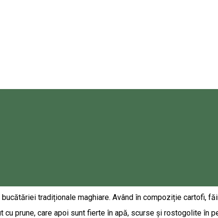
e de condimente şi ceaiuri ajută organismul în tratarea multor af
ești, cu nume de poveste și arome captivante!
re se bucură de o largă popularitate, atât în rândul consumatorilo
de la marile festivități sau târguri.
ucătăriei tradiționale maghiare. Având în compoziție cartofi, făi
t cu prune, care apoi sunt fierte în apă, scurse şi rostogolite în 