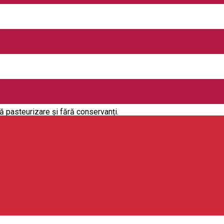
venţie umană, apa minerală este microbiologic pură şi perfect ech
iind făcută în Germania.
 Sör, opriți-vă pentru o vizită cu degustare la Fabrica de bere din 
ră pasteurizare și fără conservanți.
ști străvechi, produsele de panificație tradiționale sunt apreciat