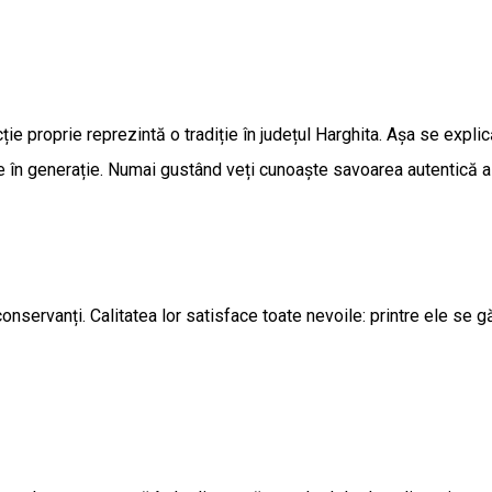
ie proprie reprezintă o tradiție în județul Harghita. Așa se explic
ie în generație. Numai gustând veți cunoaște savoarea autentică a 
conservanți. Calitatea lor satisface toate nevoile: printre ele se 