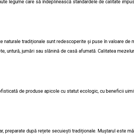
ținute legume care să îndeplinească standardele de calitate impu
e naturale tradiționale sunt redescoperite și puse în valoare de m
rete, untură, jumări sau slănină de casă afumată. Calitatea mezelu
ofisticată de produse apicole cu statut ecologic, cu beneficii uim
, preparate după rețete secuiești tradiționale. Muștarul este măci