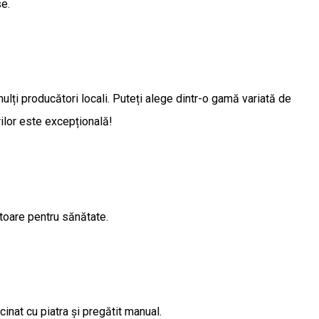
se.
ulți producători locali. Puteți alege dintr-o gamă variată de
rilor este excepțională!
itoare pentru sănătate.
nat cu piatra și pregătit manual.