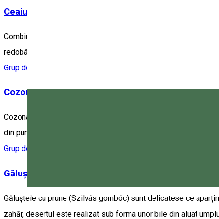
Ceaiuri
Combinația inspirată de plante medicinale sau mixurile delicioas
redobândirea stării de bună dispoziție. Alegeți ceaiurile secui
Grup de produse tradiționale
Cozonac secuiesc
Cozonacul secuiesc - Kürtőskalács este un produs tradițional, ca
din punctele de atracție turistică, de la expozițiile de amploare, 
Grup de produse tradiționale
Găluște cu prune
Magyar
Găluștele cu prune (Szilvás gombóc) sunt delicatese ce aparțin b
zahăr, desertul este realizat sub forma unor bile din aluat umplu