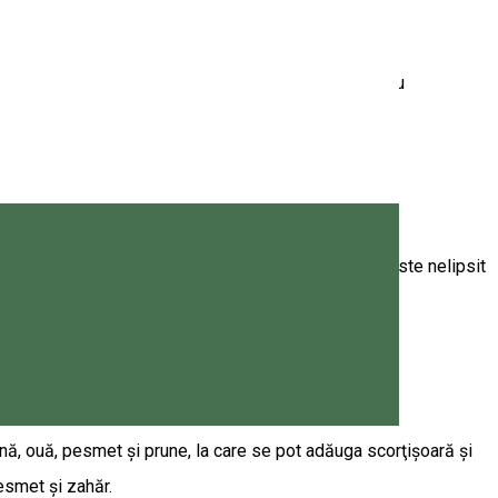
ecțiuni, fiind totodată remediul cel mai simplu pentru
r din România, cât și în Europa Centrală și de Est. Este nelipsit
nă, ouă, pesmet şi prune, la care se pot adăuga scorţişoară şi
pesmet şi zahăr.