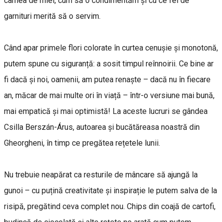
carnea de miel, cum să o condimentăm și cu ce fel de
garnituri merită să o servim.
Când apar primele flori colorate în curtea cenușie și monotonă,
putem spune cu siguranță: a sosit timpul reînnoirii. Ce bine ar
fi dacă și noi, oamenii, am putea renaște – dacă nu în fiecare
an, măcar de mai multe ori în viață – într-o versiune mai bună,
mai empatică și mai optimistă! La aceste lucruri se gândea
Csilla Berszán-Árus, autoarea și bucătăreasa noastră din
Gheorgheni, în timp ce pregătea rețetele lunii.
Nu trebuie neapărat ca resturile de mâncare să ajungă la
gunoi – cu puțină creativitate și inspirație le putem salva de la
risipă, pregătind ceva complet nou. Chips din coajă de cartofi,