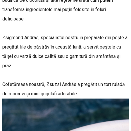
budincă de ciocolată și alte rețete ne arată cum putem
transforma ingredientele mai puțin folosite în feluri
delicioase.
Zsigmond András, specialistul nostru în preparate din pește a
pregătit file de păstrăv în această lună: a servit peștele cu
tăiței cu varză dulce călită sau o garnitură din smântână și
praz
Cofetăreasa noastră, Zsuzsi András a pregătit un tort ruladă
de morcovi și mini gugulufi adorabile.