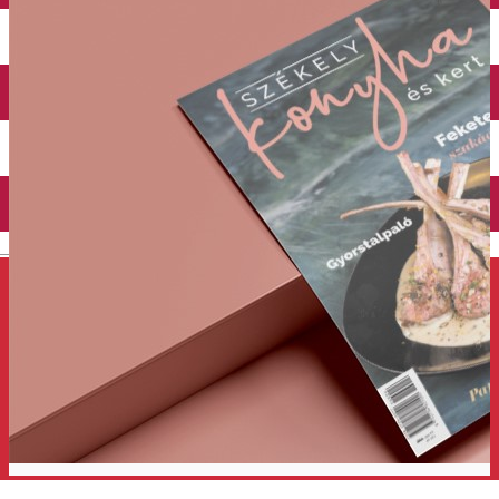
Închirieri auto
Închirieri de biciclete
English