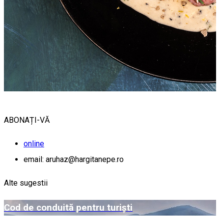
ABONAȚI-VĂ
online
email: aruhaz@hargitanepe.ro
Alte sugestii
Cod de conduită pentru turiști