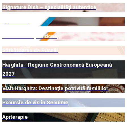
Signature Dish – specialități autentice
Open Farm
Certificare Myrmidone
Sărbătoarea de Rusalii
Harghita - Regiune Gastronomică Europeană
2027
Visit Harghita: Destinație potrivită familiilor
Excursie de vis în Secuime
Apiterapie