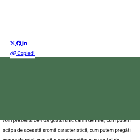
Bucătăria Secuiască
Editorial Harghita
Distribuie
Despre numărul din luna aprilie
Copied!
Chiar dacă este unul dintre cele mai sănătoase tipuri de
carne, mâncăm foarte rar miel. Pe unii îi poate descuraja
prețul, pe alții gustul său specific, apoi există pur și simplu
oameni care nu știu cum să înceapă prepararea acestui tip de
carne. Vă vom ajuta în acest aspect: în ghidul nostru rapid vă
vom prezenta ce-i dă gustul unic cărnii de miel, cum putem
Magyar
scăpa de această aromă caracteristică, cum putem pregăti