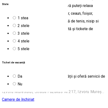
Stele
înconjurată de pădure, locul ideal unde vă puteți relaxa
împreună cu familia. În curte este grătar, ceaun, foișor,
1 stea
balansoar, tobogan, leagăne,biliard,masă de tenis, nisip si
2 stele
parcare în curte. Unitatea noastră acceptă și tickete de
3 stele
vacanță. sursa: www.turistinfo.ro
4 stele
Praid, Praid, Romania, 537240
5 stele
Camere de închiriat
Tichet de vacanță
Camere de închiriat Aura
Da
Casa Aura este situată in centrul localității și oferă servicii de
Nu
cazare pentru 10-12 persoane.
Izvoru Muresului, Strada Fazakas Nr.217, Izvoru Mureșului 537356, Romania
Camere de închiriat