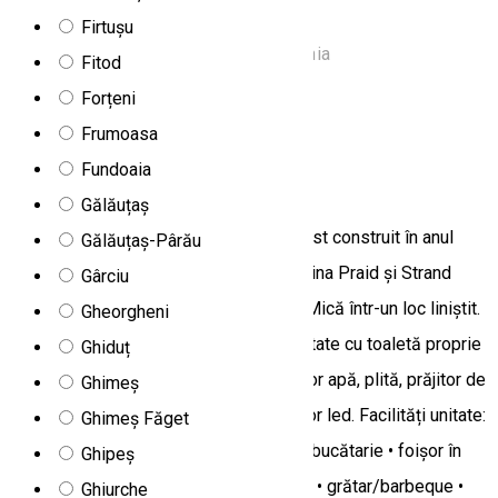
pârâiașe și un iaz • leagăne
Firtușu
Main street, Borzont 537131, Romania
Fitod
Camere de închiriat
Forțeni
Deschis
Frumoasa
Fundoaia
Biscontini's Studio Apartman
Gălăuțaș
Casa Biscontini's Studio Apartman a fost construit în anul
Gălăuțaș-Pârău
2017, se află aproximativ 200 m de Salina Praid și Strand
Gârciu
sărat Praid , se afla lângă râul Târnava Mică într-un loc liniștit.
Gheorgheni
Apartamentele Studio cu 40mp sunt dotate cu toaletă proprie
Ghiduț
și bucătărie proprie, microundă, fierbător apă, plită, prăjitor de
Ghimeș
pâine,mașină de cafea, frigider, televizor led. Facilități unitate:
Ghimeș Făget
• acceptă tichete de vacanță • acces la bucătarie • foișor în
Ghipeș
curte • frigider în unitate • gradină/curte • grătar/barbeque •
Ghiurche