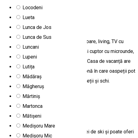
Miercurea Ciuc, Romania
Locodeni
Camere de închiriat
Lueta
Casa B2
Lunca de Jos
Lunca de Sus
Casa B2 se află în Toplița, are 5 dormitoare, living, TV cu
Luncani
ecran plat, chicinetă utilată, cu frigider și cuptor cu microunde,
Lupeni
6 băi cu duș, terasă și vedere la munte. Casa de vacanță are
Lutița
parcare privată gratuită și este într-o zonă în care oaspeții pot
Mădăraș
practica diverse activități, precum drumeții și schi.
Măgheruș
Toplița 535700, Romania
Mărtiniș
Camere de închiriat
Martonca
Cabana Caterina
Mătișeni
Medișoru Mare
Cabana este situată în apropierea pârtiei de ski și poate oferi
Medișoru Mic