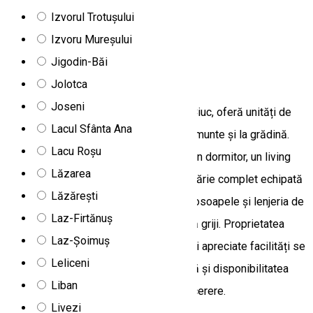
Izvorul Trotușului
213/B, Văcărești 537203, Romania
Izvoru Mureșului
Camere de închiriat
Jigodin-Băi
BTY Studio Lakás
Jolotca
Joseni
BTY Studio Lakás, situat în Miercurea-Ciuc, oferă unități de
Lacul Sfânta Ana
cazare moderne, cu vedere superbă la munte și la grădină.
Lacu Roșu
Acest apartament spațios dispune de un dormitor, un living
Lăzarea
dotat cu televizor cu ecran plat, o bucătărie complet echipată
Lăzărești
și o baie cu cabină de duș și papuci. Prosoapele și lenjeria de
Laz-Firtănuș
pat sunt incluse, asigurând un sejur fără griji. Proprietatea
Laz-Șoimuș
este pentru nefumători. Printre cele mai apreciate facilități se
Leliceni
numără WiFi-ul gratuit, parcarea gratuită și disponibilitatea
Liban
unui pătuț pentru copii, oferit gratuit la cerere.
Livezi