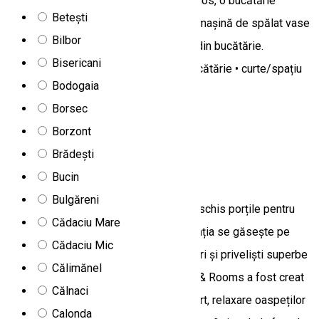
la parter se află un șemineu, living spatios, o bucătărie
Betești
despărțită cu un blat de bar cu aragaz, mașină de spălat vase
Bilbor
și frigider în cămară care se deschide din bucătărie.
Bisericani
Facilități: • parcare gratuită • grătar • bucătărie • curte/spațiu
Bodogaia
verde • terasă
Borsec
QMQM+85, Gheorgheni, Romania
Borzont
Camere de închiriat
Restaurant
Brădești
Belvedere Restaurant & Rooms
Bucin
Bulgăreni
Belvedere Restaurant & Rooms și-a deschis porțile pentru
Cădaciu Mare
prima dată la sfârșitul anului 2022. Locația se găsește pe
Cădaciu Mic
culmile Banffy-ului, înconjurată de păduri și priveliști superbe
Călimănel
asupra orașului. Belvedere Restaurant & Rooms a fost creat
Călnaci
cu dorința de a oferii ospitalitate, confort, relaxare oaspeților
Calonda