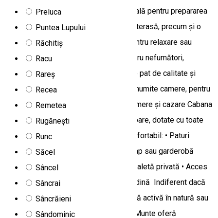
mașină de spălat vase și cafetieră, ideală pentru prepararea
Preluca
meselor preferate. • Zonă de lounge și terasă, precum și o
Puntea Lupului
grădină frumos amenajată, perfecte pentru relaxare sau
Răchitiș
momente de socializare. • Camere pentru nefumători,
Racu
echipate cu TV cu ecran plat, lenjerie de pat de calitate și
Rareș
mobilier confortabil. • Balcon privat în anumite camere, pentru
Recea
a savura priveliștea asupra munților. Camere și cazare Cabana
Remetea
oferă 5 dormitoare luminoase și primitoare, dotate cu toate
Rugănești
facilitățile necesare pentru un sejur confortabil: • Paturi
Runc
confortabile și lenjerie de calitate • Dulap sau garderobă
Săcel
pentru depozitarea bagajelor • Duș și toaletă privată • Acces
Sâncel
la terasă sau balcon cu mobilier de grădină Indiferent dacă
Sâncrai
planifici o vacanță relaxantă, o escapadă activă în natură sau
Sâncrăieni
o reuniune cu prietenii, Cabana Dor De Munte oferă
Sândominic