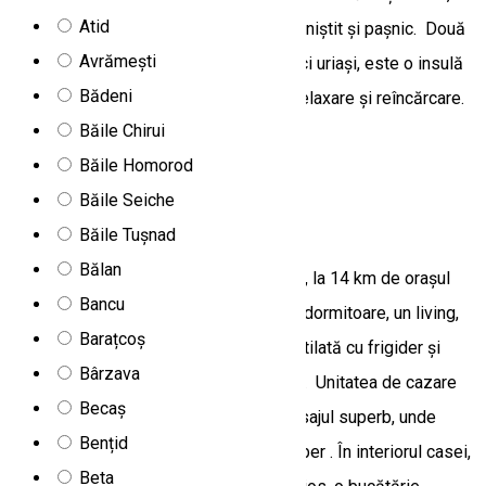
Atid
7 km de Miercurea Ciuc, într-un mediu liniștit și pașnic. Două
Avrămești
ferme de poveste, înconjurate de copaci uriași, este o insulă
Bădeni
de liniște. Cazarea este ideală pentru relaxare și reîncărcare.
Băile Chirui
79, Şoimeni 537232, Romania
Băile Homorod
Camere de închiriat
Băile Seiche
Balendormi
Băile Tușnad
Bălan
Unitatea este situată în județul Harghita, la 14 km de orașul
Bancu
Gheorgheni. Acest loc de cazare are 4 dormitoare, un living,
Barațcoș
un televizor cu ecran plat, o bucătărie utilată cu frigider și
Bârzava
mașină de spălat vase, precum și 2 băi. Unitatea de cazare
Becaș
are o terasa acoperită cu vedere la peisajul superb, unde
Bențid
puteți lua masa și petrece timp în aer liber . În interiorul casei,
Beta