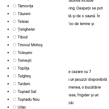
pădurii, într-un mediu liniștit și pașnic. Clădirea include:
Târnovița
bucătărie utilată, baie, 4 camere și un living. Oaspeții se pot
Tăureni
bucura de un jacuzzi interior cu apă caldă și de o saună. În
Teleac
curte se află o piscină cu apă dulce cu foc de lemne și
Țengheler
facilități de grătar.
Tibod
Ciumani, Romania
Tinovul Mohoș
Camere de închiriat
Toleșeni
Cabana Transylwonder
Tomești
Toplița
Cabana Transylwonder este un spațiu de cazare cu 7
Tulgheș
dormitoare, cu parcare gratuită, saună și un jacuzzi disponibilă
Turdeni
la fața locului. Unele camere au, de asemenea, o bucătărie
Tușnad Sat
complet echipată cu mașină de spălat vase, frigider și un
Tușnadu Nou
prăjitor de pâine. Oaspeții li se oferă 6 băi.
Uilac