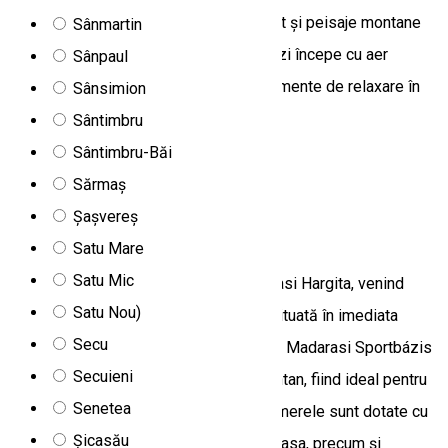
combinația perfectă între liniște, confort și peisaje montane
Sânmartin
impresionante. Este locul unde fiecare zi începe cu aer
Sânpaul
proaspăt de munte și se încheie cu momente de relaxare în
Sânsimion
mijlocul naturii.
Sântimbru
775A, Fundoaia 537260, Romania
Sântimbru-Băi
Camere de închiriat
Sărmaș
Șașvereș
Cabana Madarasi Sportbázis
Satu Mare
Satu Mic
Madarasi Sportbázis se află pe Madarasi Hargita, venind
Satu Nou)
dinspre Izvoare, fiind prima clădire și situată în imediata
Secu
vecinătate a cabanei Harghita Mădăraș. Madarasi Sportbázis
Secuieni
oferă cazare într-un cadru pitoresc montan, fiind ideal pentru
Senetea
familii, cupluri și grupuri de prieteni. Camerele sunt dotate cu
Șicasău
baie proprie, zonă de living și de luat masa, precum și