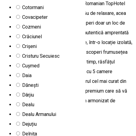
Best green and eco-friendly location - Romanian TopHotel
Cotormani
Awards 2023 Bilbor Chalet este locul tău de relaxare, acea
Covacipeter
cazare de la munte în care nu vei descoperi doar un loc de
Cozmeni
dormit, ci un stil de viață, o experiență autentică amprentată
Crăciunel
de specificul zonei. La 1000m altitudine, într-o locație izolată,
Crișeni
vei trăi cu adevărat bucuria vieții, vei descoperi frumusețea
Cristuru Secuiesc
simplității din natură, simțind, în același timp, răsfățul
Cușmed
facilităților. O cabană de lemn la munte cu 5 camere
Daia
(capacitate: 10 persoane), în locul cu aerul cel mai curat din
Dănești
România. O oază de liniște, cu facilități premium care să vă
Dârjiu
ofere ție și celor dragi confortul suprem armonizat de
Dealu
simplitatea naturii.
Dealu Armanului
Răchitiș 537020, Romania
Dejuțiu
Camere de închiriat
Delnița