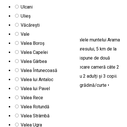
Șicasău, Str. Alsobako Nr. 2
Ulcani
Camere de închiriat
Ulieș
Văcărești
Cabanele Arama Neagră
Vale
Unitatea de cazare este situată sub poalele muntelui Arama
Valea Boroș
Neagră, 1,5 km de Statiunea Izvorul Muresului, 5 km de la
Valea Capelei
Izvorul Muresului geografic. Unitatea dispune de două
Valea Gârbea
cabane, fiecare cu câte două camere, fiecare cameră câte 2
Valea Întunecoasă
persoane. O cabană are o cameră pentru 2 adulți și 3 copii.
Valea lui Antaloc
Facilități: • acces la bucătărie • ciubăr • grădină/curte •
Valea lui Pavel
grătar/barbeque • parcare • terasă
Valea Rece
nr. 48
Valea Rotundă
Camere de închiriat
Valea Strâmbă
Valea Ugra
Camere de inchiriat Alpin