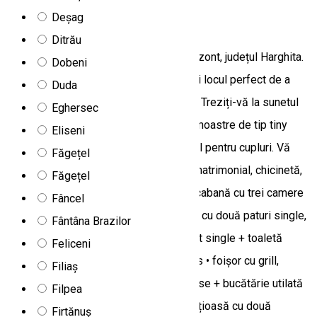
Deșag
Birtok Houses
Ditrău
Birtok Houses se află în localitatea Borzont, județul Harghita.
Dobeni
Căsuțele noastre vă oferă intimitatea și locul perfect de a
Duda
detașa de problemele zilelor încărcate. Treziți-vă la sunetul
Eghersec
pâraielor și ciripitul păsărilor. Căsuțele noastre de tip tiny
Eliseni
house vă oferă liniște și intimitate, ideal pentru cupluri. Vă
Făgețel
punem la dispoziție: • 3 căsuțe cu pat matrimonial, chicinetă,
Făgețel
baie proprie, terasă, loc de parcare • 1 cabană cu trei camere
Fâncel
(o cameră cu pat matrimonial, o cameră cu două paturi single,
Fântâna Brazilor
o cameră cu un pat matrimonial și un pat single + toaletă
Feliceni
proprie), o baie, bucătărie, living spațios • foișor cu grill,
Filiaș
cuptor, plită outdoor, chiuvetă, două mese + bucătărie utilată
Filpea
cu tot ceea ce este necesar • curte spațioasă cu două
Firtănuș