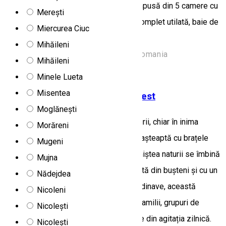
găzduire pentru 10 persoane. Este compusă din 5 camere cu
Merești
baie proprie, living spațios, bucătărie complet utilată, baie de
Miercurea Ciuc
servici, wi-fi, grătar, parcare privată.
Mihăileni
Str. Murelor 196a, Toplița 535700, Romania
Mihăileni
Camere de închiriat
Minele Lueta
Misentea
Cabana din lemn rotund Cozy Nest
Moglănești
Într-un cadru pitoresc, la marginea pădurii, chiar în inima
Morăreni
localității Toplița, cabana Cozy Nest te așteaptă cu brațele
Mugeni
deschise – un adevărat refugiu unde liniștea naturii se îmbină
Mujna
armonios cu confortul modern. Construită din bușteni și cu un
Nădejdea
farmec ce amintește de poveștile scandinave, această
Nicoleni
cabană este alegerea perfectă pentru familii, grupuri de
Nicolești
prieteni sau oricine dorește să evadeze din agitația zilnică.
Nicolești