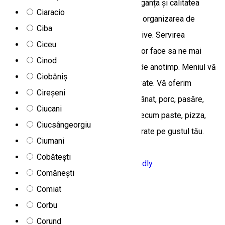
locuri și un spatiu lounge. Confortul, eleganța și calitatea
Ciaracio
serviciilor oferite, fac locul ideal pentru organizarea de
Ciba
petreceri, nunți, botezuri sau mese festive. Servirea
Ciceu
impecabila și mâncarea savuroasă vă vor face sa ne mai
Cinod
călcați pragul și a doua oară indiferent de anotimp. Meniul vă
Ciobăniș
propune o gamă diversificată de preparate. Vă oferim
Cireșeni
preparate autohtone precum carne de vânat, porc, pasăre,
Ciucani
pește, cât și preparate internaționale precum paste, pizza,
Ciucsângeorgiu
hamburger, garantând că vei găsi preparate pe gustul tău.
Ciumani
Strada Vilelor 30, 535700, Romania
Cobătești
Camere de închiriat
Cazare Family-friendly
Comănești
Deschis
Comiat
Bilbor Chalet
Corbu
Corund