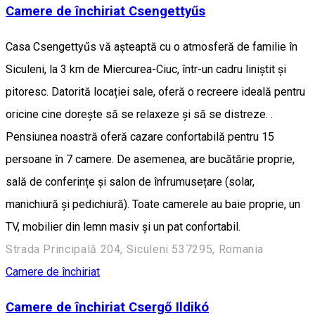
Camere de închiriat Csengettyűs
Casa Csengettyűs vă așteaptă cu o atmosferă de familie în
Siculeni, la 3 km de Miercurea-Ciuc, într-un cadru liniștit și
pitoresc. Datorită locației sale, oferă o recreere ideală pentru
oricine cine dorește să se relaxeze și să se distreze. .
Pensiunea noastră oferă cazare confortabilă pentru 15
persoane în 7 camere. De asemenea, are bucătărie proprie,
sală de conferințe și salon de înfrumusețare (solar,
manichiură și pedichiură). Toate camerele au baie proprie, un
TV, mobilier din lemn masiv și un pat confortabil.
Strada Principală 204, Siculeni 537295, Romania
Camere de închiriat
Camere de închiriat Csergő Ildikó