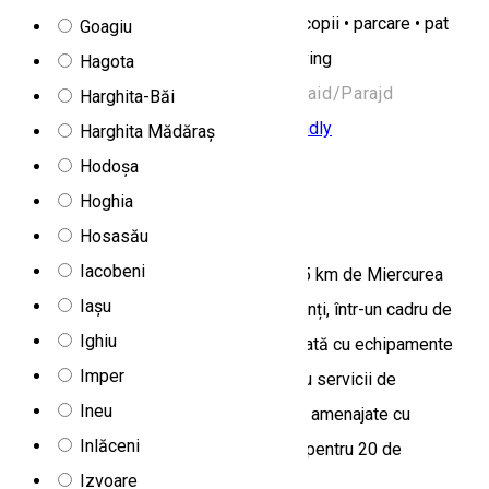
internet wireless • living • loc de joacă copii • parcare • pat
Goagiu
bebe • plata cu cardul • terasă • TV în living
Hagota
Noroi/Sár, 24/a 537240 Romania, Praid/Parajd
Harghita-Băi
Camere de închiriat
Cazare Family-friendly
Harghita Mădăraș
Deschis
Hodoșa
Hoghia
Boróka Vendégház
Hosasău
Iacobeni
Casa Boróka din Văcărești, situată la 15 km de Miercurea
Iașu
Ciuc, este o locație romantică pentru nunți, într-un cadru de
Ighiu
poveste, în orice anotimp. Clădirea, dotată cu echipamente
Imper
moderne, oferă un mediu elegant pentru servicii de
Ineu
ospitalitate de calitate. Cele 10 camere amenajate cu
Inlăceni
rafinament asigură cazare confortabilă pentru 20 de
Izvoare
persoane.