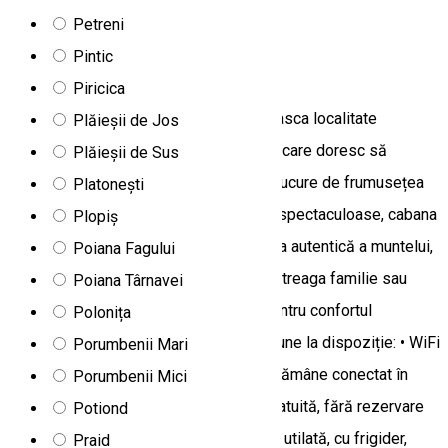
Camere de închiriat
Petreni
Pintic
Cabana Dor de Munte
Piricica
Cabana Dor De Munte, situată în pitoreasca localitate
Plăieșii de Jos
Fundoaia, este refugiul ideal pentru cei care doresc să
Plăieșii de Sus
evadeze din agitația orașului și să se bucure de frumusețea
Platonești
naturii montane. Înconjurată de peisaje spectaculoase, cabana
Plopiș
combină confortul modern cu atmosfera autentică a muntelui,
Poiana Fagului
oferind o experiență relaxantă pentru întreaga familie sau
Poiana Târnavei
grup de prieteni. Facilități și servicii Pentru confortul
Polonița
oaspeților săi, Cabana Dor De Munte pune la dispoziție: • WiFi
Porumbenii Mari
gratuit în întreaga proprietate, pentru a rămâne conectat în
Porumbenii Mici
timp ce te relaxezi. • Parcare privată gratuită, fără rezervare
Potiond
prealabilă. • Bucătărie comună complet utilată, cu frigider,
Praid