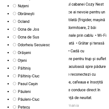
Farmec rustic, dotări moderne: Interiorul cabanei Cozy Nest
Nuțeni
emană căldură și intimitate, oferind tot ce ai nevoie pentru un
Obrănești
sejur confortabil: • Bucătărie complet utilată (frigider, mașină
Ocland
de spălat vase, ustensile de gătit) • 3 dormitoare, 2 băi
Ocna de Jos
moderne cu duș • TV cu ecran plat și canale prin cablu • Wi-Fi
Ocna de Sus
gratuit în întreaga cabană • Parcare privată • Grătar și terasă
Odorheiu Secuiesc
spațioasă pentru momente în aer liber • Cadă cu
Orășeni
hidromasaj/jacuzzi (contra cost) Relaxare pentru trup și suflet
Oțeni
Ferestrele mari oferă o priveliște spectaculoasă spre pădure
Păltiniș
și munți, iar grădina verde te invită să te reconectezi cu
Păltiniș-Ciuc
natura. Diminețile sunt luminate de soare, cafeaua e însoțită
Pasul Cașin
de ciripitul păsărilor, iar o potecă albă te conduce direct în
Păuleni
inima naturii – sau, cine știe, într-o vacanță de neuitat.
Păuleni-Ciuc
Str. Pădureni 29, Toplița 535700, Romania
Petecu