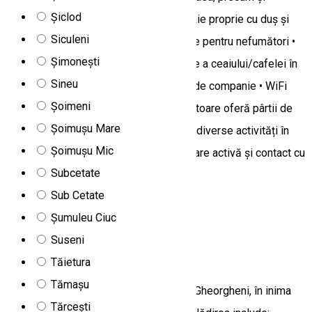
Șiclod
bucătărie complet utilată. Facilități: • Baie proprie cu duș și
Siculeni
WC • Bucătărie complet utilată • Camere pentru nefumători •
Șimonești
Camere de familie • Aparat de preparare a ceaiului/cafelei în
Sineu
camere • Cazare care acceptă animale de companie • WiFi
Șoimeni
gratuit • Parcare gratuită Zona înconjurătoare oferă pârtii de
Șoimușu Mare
schi, trasee montane pentru drumeții și diverse activități în
Șoimușu Mic
aer liber, fiind astfel ideală pentru relaxare activă și contact cu
Subcetate
natura.
Sub Cetate
Harghita Madaras, 537362, Romania
Șumuleu Ciuc
Camere de închiriat
Suseni
Cabana Relax
Tăietura
Tămașu
Cabana Relax este situată la 10 km de Gheorgheni, în inima
Tărcești