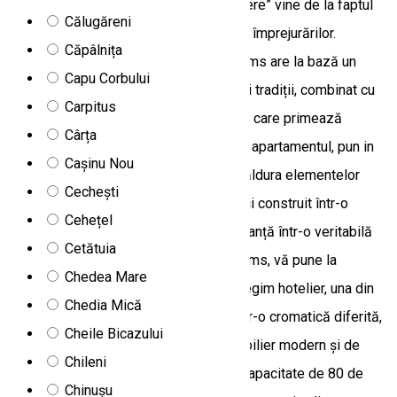
care ne trec pragul. Denumirea „Belvedere” vine de la faptul
Călugăreni
că oferim o priveliște de neuitat asupra împrejurărilor.
Căpâlnița
Conceptul Belvedere Restaurant & Rooms are la bază un
Capu Corbului
melange între respectul pentru natură și tradiții, combinat cu
Carpitus
un design modern, elegant și primitor in care primează
Cârța
calitatea și confortul. Fiecare cameră și apartamentul, pun in
Cașinu Nou
valoare cadrul spectaculos, lumina și căldura elementelor
Cechești
naturale, fiecare detaliu fiind conceput și construit într-o
Cehețel
manieră care sa transforme fiecare vacanță într-o veritabilă
Cetătuia
delectare! Belvedere Restaurant & Rooms, vă pune la
Chedea Mare
dispoziție posibilitatea de a alege, in regim hotelier, una din
Chedia Mică
cele 7 camere duble ce se disting printr-o cromatică diferită,
Cheile Bicazului
și un apartament, atent decorate cu mobilier modern și de
Chileni
calitate. Restaurantul Belvedere are o capacitate de 80 de
Chinușu