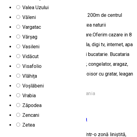
Valea Uzului
Casa Alpin se afla intr-o zona linistita,la 200m de centrul
Văleni
Praidului si 900m de Salina, iar privelistea naturii
Vargatac
inconjuratoare, confera o stare de relaxare.Oferim cazare in 8
Vărșag
camere triple utiilate cu incalzire centrala, digi tv, internet, apa
Vasileni
calda permanent, baie proprie, balcon si bucatarie. Bucataria
Vidăcut
este dotata cu tacamuri, vesela, frigider, congelator, aragaz,
Visafolio
mobila si sala de mese. Avem in curte foisor cu gratar, leagan
Vlăhița
pentru copii si parcare.
Voșlăbeni
Strada Minei 44, Praid 537240, Romania
Vrabia
Camere de închiriat
Zăpodea
Zencani
Camere de închiriat Ati & Hanna
Zetea
Casa Ati & Hanna este situată în Praid, într-o zonă liniștită,