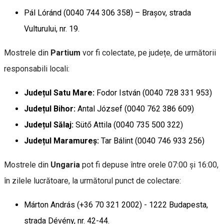
Pál Lóránd (0040 744 306 358) – Brașov, strada
Vulturului, nr. 19.
Mostrele din
Partium
vor fi colectate, pe județe, de următorii
responsabili locali:
Județul Satu Mare:
Fodor István (0040 728 331 953)
Județul Bihor:
Antal József (0040 762 386 609)
Județul Sălaj:
Sütő Attila (0040 735 500 322)
Județul Maramureș:
Tar Bálint (0040 746 933 256)
Mostrele din
Ungaria
pot fi depuse între orele 07:00 și 16:00,
în zilele lucrătoare, la următorul punct de colectare:
Márton András (+36 70 321 2002) - 1222 Budapesta,
strada Dévény, nr. 42-44.