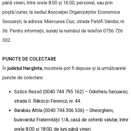
până vineri, între orele 8:00 și 16:00, personal, sau prin
poștă/curier, la sediul Asociației Organizațiilor Economice
Secuiești, la adresa: Miercurea Ciuc, strada Petőfi Sándor, nr.
36. Pentru informații, sunați la numărul de telefon 0756 726
302.
PUNCTE DE COLECTARE
În
județul Harghita
, mostrele pot fi depuse și la următoarele
puncte de colectare:
Szőcs Rezső (0040 744 795 162) – Odorheiu Secuiesc,
strada II. Rákóczi Ferencz, nr. 44.
Barabás Attila (0040 744 306 536) – Gheorgheni,
bulevardul Fraternității 1/A, casă de schimb valutar, între
orele 8:00 și 18:00, de luni până vineri.