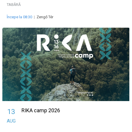
TABĂRĂ
Începe la 08:30
|
Zengő Tér
RIKA camp 2026
13
AUG