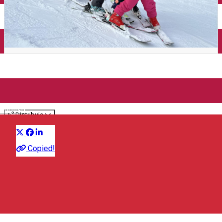
Închirieri auto
Închirieri de biciclete
Tabere de schi - Pârtia
Toplița
English
Distribuie
2024 - Anul adrenalinei
Tabără
Eveniment sportiv
Copied!
Scoala de schi FULGI de NEA
Strada Vilelor FN, Toplița 535700, Romania