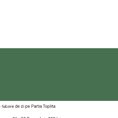
Scoala de schi FULGI de NEA
+40741423331
Despre
Dăm startul înscrierilor!
Noi, echipa FULGI DE NEA venim cu următoarele propuneri de
Magyar
tabere de zi pe Partia Toplita: