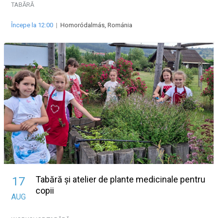
TABĂRĂ
Începe la 12:00
|
Homoródalmás, Románia
Tabără și atelier de plante medicinale pentru
17
copii
AUG