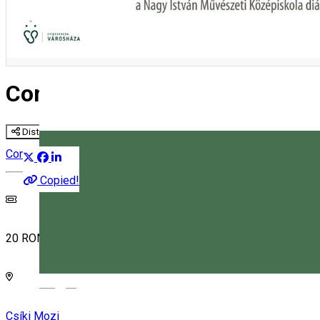
Concert de tinere talente
Distribuie
Concert
Copied!
20 RON
Magyar
Csíki Mozi