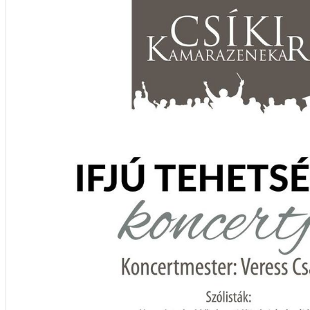
Închirieri de biciclete
English