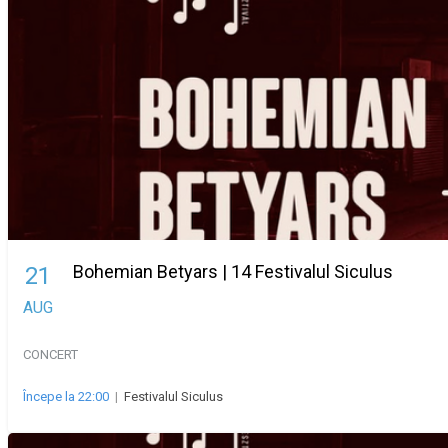
Bohemian Betyars | 14 Festivalul Siculus
21
AUG
CONCERT
Începe la 22:00
|
Festivalul Siculus