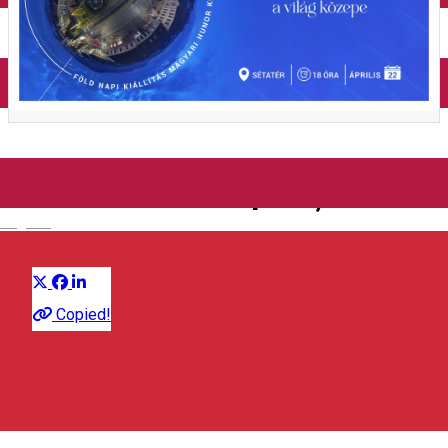
Închirieri auto
Închirieri de biciclete
Odorheiu Secuiesc este
centrul lumii - expoziție foto
English
Distribuie
Expoziție
Copied!
Primăria Odorheiu Secuiesc
Piața Városháza 5, Odorheiu Secuiesc 535600, Romania