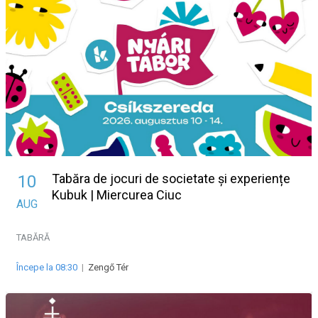
Tabăra de jocuri de societate și experiențe
10
Kubuk | Miercurea Ciuc
AUG
TABĂRĂ
Începe la 08:30
|
Zengő Tér