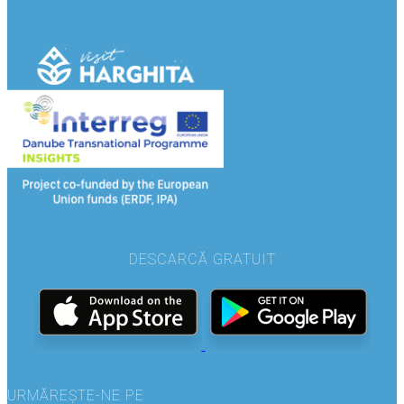
DESCARCĂ GRATUIT
URMĂREȘTE-NE PE