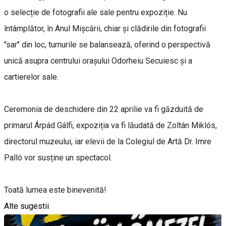
o selecție de fotografii ale sale pentru expoziție. Nu
întâmplător, în Anul Mișcării, chiar și clădirile din fotografii
"sar" din loc, turnurile se balansează, oferind o perspectivă
unică asupra centrului orașului Odorheiu Secuiesc și a
cartierelor sale.
Ceremonia de deschidere din 22 aprilie va fi găzduită de
primarul Árpád Gálfi, expoziția va fi lăudată de Zoltán Miklós,
directorul muzeului, iar elevii de la Colegiul de Artă Dr. Imre
Palló vor susține un spectacol.
Toată lumea este binevenită!
Alte sugestii