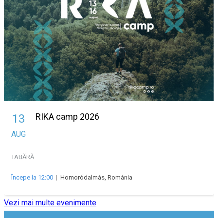
RIKA camp 2026
13
AUG
TABĂRĂ
Începe la 12:00
|
Homoródalmás, Románia
Vezi mai multe evenimente