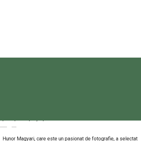
Primăria Odorheiu Secuiesc
Despre
Odorheiu Secuiesc este centrul lumii. Este un sentiment de
viață.
Acesta este titlul expoziției dedicate Zilei Pământului, care
se deschide pe 22 aprilie, de la ora 18:00, pe promenada
principală a pieței pietonale.
Magyar
Hunor Magyari, care este un pasionat de fotografie, a selectat