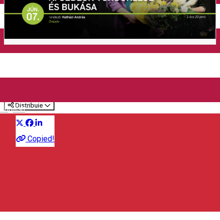
Închirieri auto
Închirieri de biciclete
K. Gedeon tündöklése és
bukása
Distribuie
English
Teatru
Copied!
Teatrul Figura Stúdió
Bulevardul Frăției 23, Gheorgheni 535500, Romania