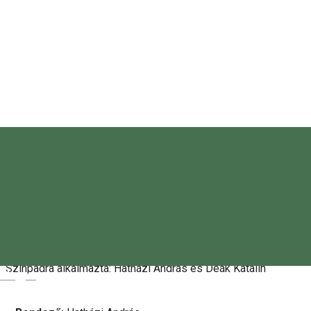
Teatrul Figura Stúdió
0752227011
Despre
Barabási Albert-László A képlet c. könyve alapján
●
K. Gedeon tündöklése és bukása
●
Színpadra alkalmazta: Hatházi András és Deák Katalin
Magyar