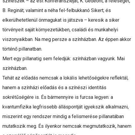
színészek – az est Konferansziéját; K. Gedeont; a feleségét,
B. Reginát; valamint a néha fel-felbukkanó Sikert; és
elkerülhetetlenül önmagukat is játszva – keresik a siker
törvényeit saját környezetükben, családi és munkahelyi
viszonyaikban. Na meg persze a színházban. Az éppen akkor
történő pillanatban.
Mert egy pillanatig sem feledjük: színházban vagyunk. Mai
színházban.
Tehát az előadás nemcsak a lokális lehetőségekre reflektál,
hanem a színházi előadás és a színészi identitás
sokrétűségére is. És bármennyire is furcsa legyen: a
kvantumfizika legfrissebb álláspontját igyekszik alkalmazni,
miszerint egy rendszer mindig a felismerése pillanatában
mutatkozik meg. És ilyenkor nemcsak megmutatkozik, hanem