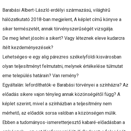
Barabási Albert-László erdélyi származású, világhírű
hálózatkutató 2018-ban megjelent, A képlet című könyve a
siker természetét, annak törvényszerűségét vizsgálja.
De meg lehet jósolni a sikert? Vagy léteznek eleve kudarcra
ítélt kezdeményezések?
Lehetséges-e egy alig párezres székelyföldi kisvárosban
olyan teljesítményt felmutatni, melynek értékelése túlmutat
eme település határain? Van remény?
Egyáltalán: lefordíthatók-e Barabási törvényei a színházra? Az
előadás sikere vajon tényleg annak közönségétől függ? A
képlet szerint, mivel a színházban a teljesítmény nem
mérhető, az előadók sorsa valóban a közönségen múlik.
Ebben a tudományos-ismeretterjesztő kabaré-előadásban a