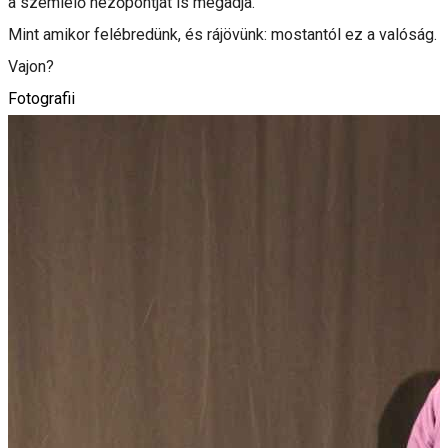
a szemlélő nézőpontját is megadja.
Mint amikor felébredünk, és rájövünk: mostantól ez a valóság.
Vajon?
Fotografii