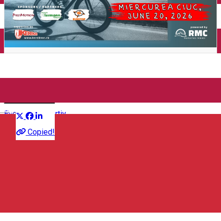
Închirieri auto
Închirieri de biciclete
Leonidas Challenge
Distribuie
English
Eveniment sportiv
Copied!
Strada Vörösmarty Mihály 30, 530131 Miercurea Ciuc,
Románia