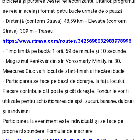
bicicletă și purtarea vestei reflectorizante. Ulterior, programul
se reia în același format: patru bucle urmate de o pauză.
- Distanță (conform Strava): 48,59 km - Elevație (conform
Strava): 309 m - Traseu:
https://www.strava.com/routes/3425698032983978996
- Timp limită pe buclă: 1 oră, 59 de minute și 30 secunde.
- Magazinul Kerékvár din str. Vörösmarty Mihály, nr. 30,
Miercurea Ciuc va fi locul de start-finish al fiecărei bucle.
- Participarea se face pe bază de donație, la fața locului.
Fiecare contribuie cât poate și cât dorește. Fondurile vor fi
utilizate pentru achiziționarea de apă, sucuri, banane, dulciuri
și sandvișuri.
Participarea la eveniment este individuală și se face pe
proprie răspundere. Formular de înscriere: