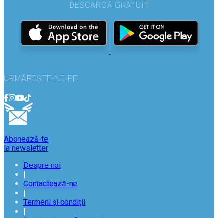
DESCARCĂ GRATUIT
URMĂREȘTE-NE PE
Abonează-te
la newsletter
Despre noi
|
Contactează-ne
|
Termeni și condiții
|