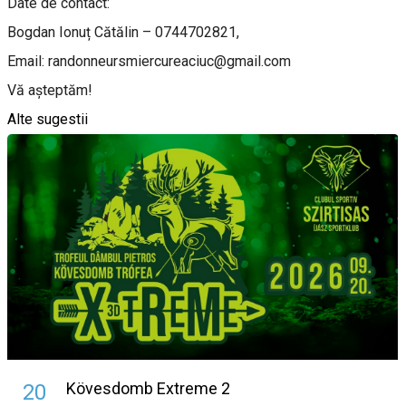
Date de contact:
Bogdan Ionuț Cătălin – 0744702821,
Email: randonneursmiercureaciuc@gmail.com
Vă așteptăm!
Alte sugestii
Kövesdomb Extreme 2
20