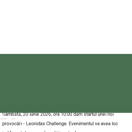
Hartă
Randonneurs Miercurea Ciuc
0744702821
Despre
Sâmbătă, 20 iunie 2026, ora 10:00 dăm startul unei noi
Magyar
provocări - Leonidas Challenge. Evenimentul va avea loc