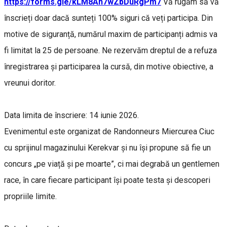
https://forms.gle/kLM8Ah7wZbDuRgPm7
Vă rugăm să vă
înscrieți doar dacă sunteți 100% siguri că veți participa. Din
motive de siguranță, numărul maxim de participanți admis va
fi limitat la 25 de persoane. Ne rezervăm dreptul de a refuza
înregistrarea şi participarea la cursă, din motive obiective, a
vreunui doritor.
Data limita de înscriere: 14 iunie 2026.
Evenimentul este organizat de Randonneurs Miercurea Ciuc
cu sprijinul magazinului Kerekvar și nu își propune să fie un
concurs „pe viață și pe moarte”, ci mai degrabă un gentlemen
race, în care fiecare participant își poate testa și descoperi
propriile limite.