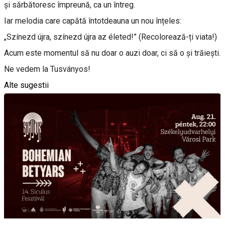
și sărbătoresc împreună, ca un întreg.
Iar melodia care capătă întotdeauna un nou înțeles:
„Színezd újra, színezd újra az életed!” (Recolorează-ți viata!)
Acum este momentul să nu doar o auzi doar, ci să o și trăiești.
Ne vedem la Tusványos!
Alte sugestii