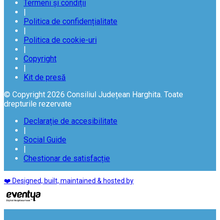
Termeni și condiții
|
Politica de confidențialitate
|
Politica de cookie-uri
|
Copyright
|
Kit de presă
© Copyright 2026 Consiliul Județean Harghita. Toate
drepturile rezervate
Declarație de accesibilitate
|
Social Guide
|
Chestionar de satisfacție
❤️ Designed, built, maintained & hosted by