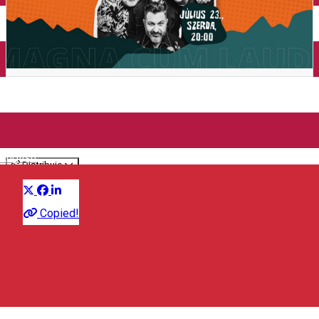
Închirieri auto
Închirieri de biciclete
Magna Cum Laude |
Tusványos 2025
English
Distribuie
Concert
Copied!
Tusványos
Strada Ciucaș 66, Băile Tușnad 535100, Romania