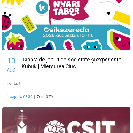
Tabăra de jocuri de societate și experiențe
10
Kubuk | Miercurea Ciuc
AUG
TABĂRĂ
Începe la 08:30
|
Zengő Tér