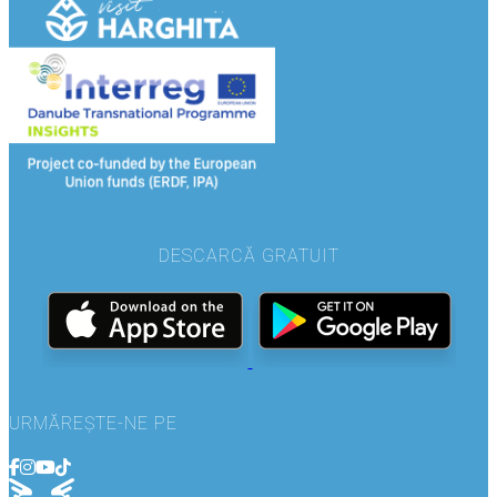
DESCARCĂ GRATUIT
URMĂREȘTE-NE PE