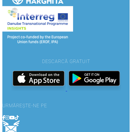
DESCARCĂ GRATUIT
URMĂREȘTE-NE PE