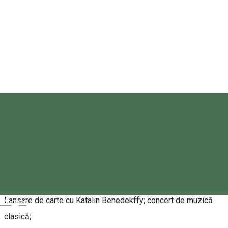
Gyergyószárhegy Önkormányzata/Comuna Lăzarea
Despre
Program:
Vineri, 17 octombrie:
Deschiderea expoziției
„Varza noastră – în desen, fotografie
și poveste”
;
Lansare de carte cu Katalin Benedekffy; concert de muzică
Magyar
clasică;