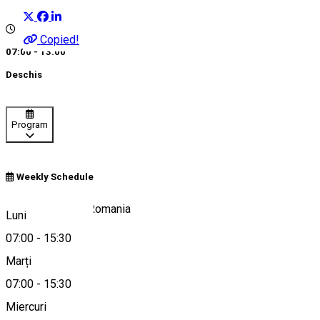
Copied!
07:00 - 13:00
Deschis
Program
Weekly Schedule
Borsec 535300, Romania
Luni
07:00
-
15:30
Marți
Hartă
07:00
-
15:30
Miercuri