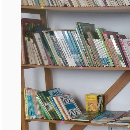
Închirieri de biciclete
English