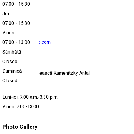
07:00
-
15:30
0266337022
Joi
07:00
-
15:30
Vineri
kozmaeva@yahoo.com
07:00
-
13:00
Sâmbătă
Despre
Closed
Duminică
Biblioteca Orăşenească Kamenitzky Antal
Closed
Program:
Luni-joi: 7:00 a.m.-3:30 p.m.

Vineri: 7.00-13.00
Photo Gallery