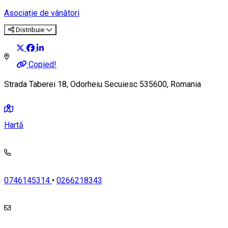
Asociație de vânători
Distribuie
Copied!
Strada Taberei 18, Odorheiu Secuiesc 535600, Romania
Hartă
0746145314
•
0266218343