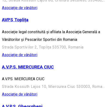
12, Strada Kossuth Lajos 80, Cristuru Secuiesc 535400, Romania
Asociație de vânători
AVPS Toplița
Asociație legal constituită și afiliata la Asociația Generală a
Vânătorilor și Pescarilor Sportivi din Romania
Strada Sportivilor 2, Toplița 535700, Romania
Asociație de vânători
A.V.P.S. MIERCUREA CIUC
A.V.P.S. MIERCUREA CIUC
Strada Kossuth Lajos 10, Miercurea Ciuc 530003, Romania
Asociație de vânători
A.V.P.S. Gheorgheni