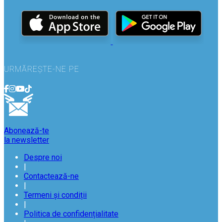
URMĂREȘTE-NE PE
Abonează-te
la newsletter
Despre noi
|
Contactează-ne
|
Termeni și condiții
|
Politica de confidențialitate