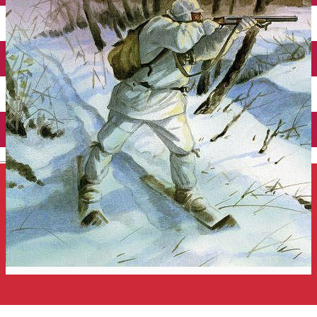
Închirieri auto
Închirieri de biciclete
English