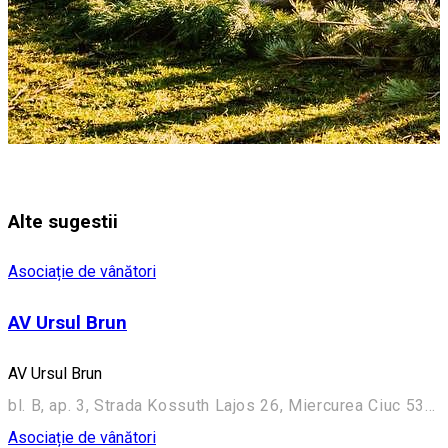
Alte sugestii
Asociație de vânători
AV Ursul Brun
AV Ursul Brun
bl. B, ap. 3, Strada Kossuth Lajos 26, Miercurea Ciuc 530003, Romania
Asociație de vânători