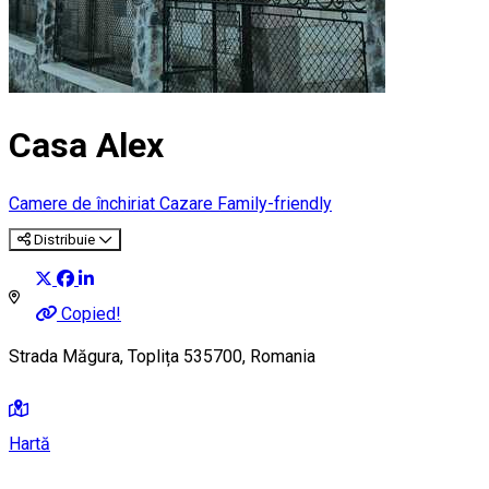
Casa Alex
Camere de închiriat
Cazare Family-friendly
Distribuie
Copied!
Strada Măgura, Toplița 535700, Romania
Hartă