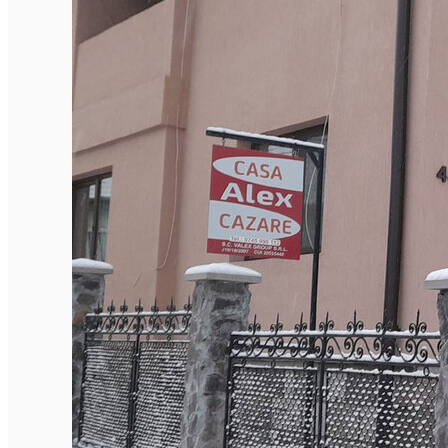
Închirieri de biciclete
English