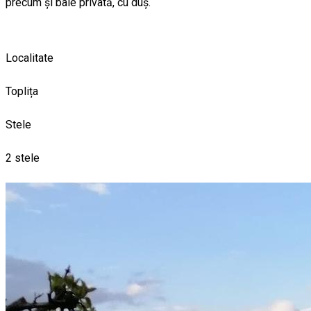
precum și baie privată, cu duș.
Localitate
Toplița
Stele
2 stele