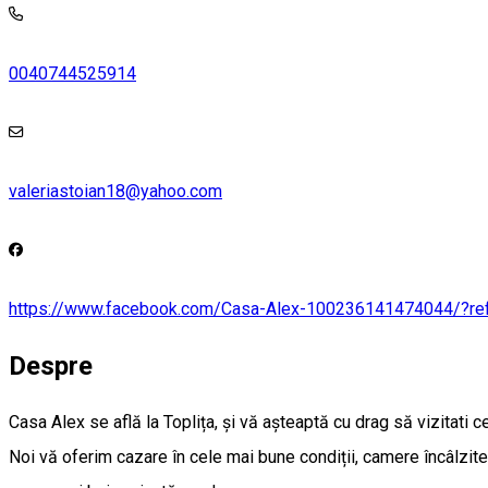
0040744525914
valeriastoian18@yahoo.com
https://www.facebook.com/Casa-Alex-100236141474044/?ref
Despre
Casa Alex se află la Toplița, și vă așteaptă cu drag să vizitat
Noi vă oferim cazare în cele mai bune condiții, camere încâlzite,