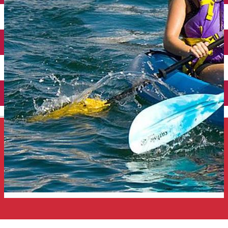
Închirieri auto
Închirieri de biciclete
English