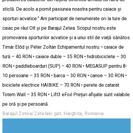
sticlă. De acolo a pornit pasiunea noastra pentru caiace și
sporturi acvatice.” Am participat de nenumerate ori la ture de
caiac pe râul Olt și pe Barajul Zetea. Scopul nostru este
promovarea sporturilor acvatice și a unui stil de viață sănătos.
Timár Előd și Péter Zoltán Echipamentul nostru: • caiace de
tură – 40 RON • caiace duble – 35 RON • hidrobiciclete – 30
RON • paddleboarduri (SUP) – 40 RON • MEGASUP pentru 8-
10 persoane – 35 RON • barca – 30 RON • canoe – 30 RON •
biciclete electrice HAIBIKE – 70 RON • perete de catarat
Totem Wall – 35 RON • Lift3 eFoil Prețuri afișate sunt valabile
pe oră și pe persoană.
Barajul Zetea/Zetelaki gát, Harghita, Romania