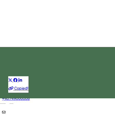
Aventură cu caiacul
Caiac
Distribuie
Copied!
+40749066008
Magyar