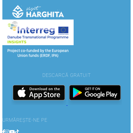
DESCARCĂ GRATUIT
URMĂREȘTE-NE PE