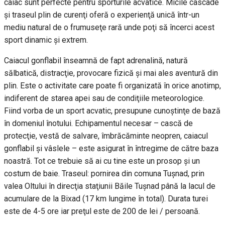
caiac sunt perfecte pentru sporturile acvatice. Micile cascade
şi traseul plin de curenţi oferă o experienţă unică într-un
mediu natural de o frumuseţe rară unde poţi să încerci acest
sport dinamic şi extrem.
Caiacul gonflabil înseamnă de fapt adrenalină, natură
sălbatică, distracţie, provocare fizică şi mai ales aventură din
plin. Este o activitate care poate fi organizată în orice anotimp,
indiferent de starea apei sau de condiţiile meteorologice.
Fiind vorba de un sport acvatic, presupune cunoştinţe de bază
în domeniul înotului. Echipamentul necesar – cască de
protecţie, vestă de salvare, îmbrăcăminte neopren, caiacul
gonflabil şi vâslele – este asigurat în întregime de către baza
noastră. Tot ce trebuie să ai cu tine este un prosop şi un
costum de baie. Traseul: pornirea din comuna Tuşnad, prin
valea Oltului în direcţia staţiunii Băile Tuşnad până la lacul de
acumulare de la Bixad (17 km lungime în total). Durata turei
este de 4-5 ore iar preţul este de 200 de lei / persoană.