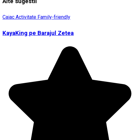
Alte sugestii
Caiac
Activitate Family-friendly
KayaKing pe Barajul Zetea