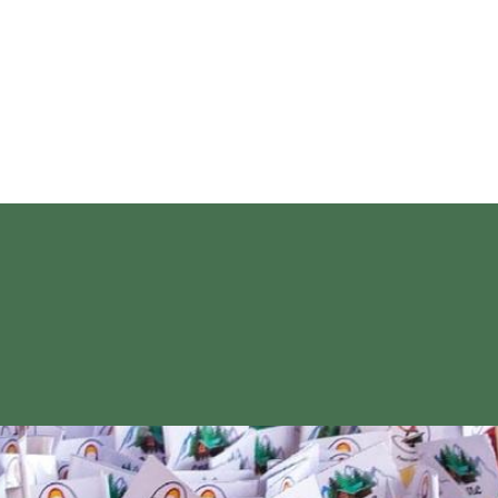
ătăriile proprii ale caselor rurale, unde se prepară alimente dup
odării sau din unități de aprovizionare care îndeplinesc condițiil
ta