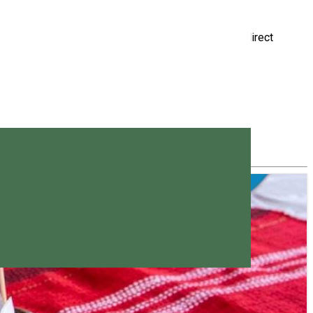
ă rețete culinare specifice zonei, ce sunt servite direct
e privind sănătatea animală și siguranța alimentară.