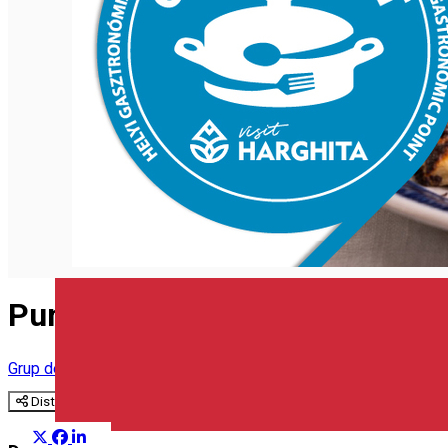
Închirieri de biciclete
English
Puncte Gastronomice Locale
Grup de sugestii
Distribuie