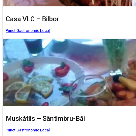
Casa VLC – Bilbor
Punct Gastronomic Local
Muskátlis – Sântimbru-Băi
Punct Gastronomic Local