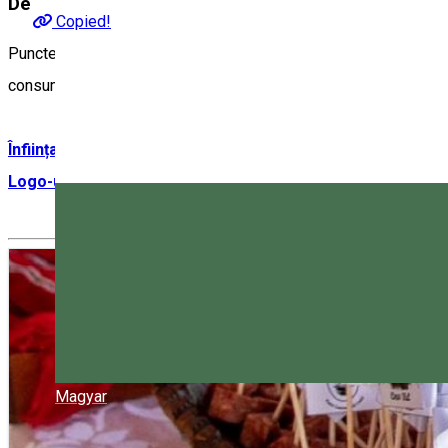
Despre
Copied!
Punctele Gastronomice Locale sunt obiective reprezentate de buc
consumatorilor. Ingredientele utilizate provin din propriile gosp
Înființarea unui Punct Gastronomic Local
Logo-ul Punctelor Gastronomice Locale din județul Harghi
Magyar