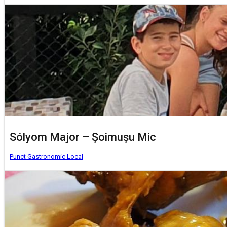
Sólyom Major – Șoimușu Mic
Punct Gastronomic Local