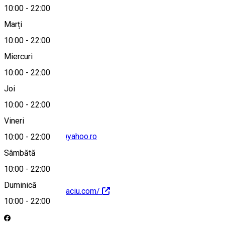
10:00
-
22:00
Marți
Hartă
10:00
-
22:00
Miercuri
10:00
-
22:00
+40745360280
Joi
10:00
-
22:00
Vineri
pensiunea.baciu@yahoo.ro
10:00
-
22:00
Sâmbătă
10:00
-
22:00
Duminică
http://pensiuneabaciu.com/
10:00
-
22:00