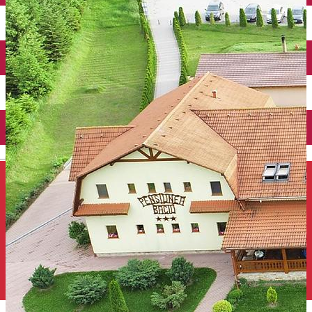
Închirieri auto
Închirieri de biciclete
English