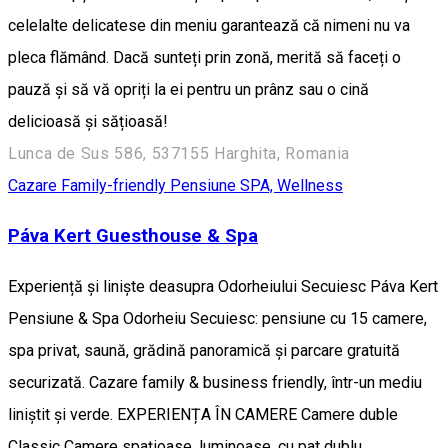
celelalte delicatese din meniu garantează că nimeni nu va
pleca flămând. Dacă sunteți prin zonă, merită să faceți o
pauză și să vă opriți la ei pentru un prânz sau o cină
delicioasă și sățioasă!
Lunca de Sus 586, 537155 Harghita, Romania
Cazare Family-friendly
Pensiune
SPA, Wellness
Páva Kert Guesthouse & Spa
Experiență și liniște deasupra Odorheiului Secuiesc Páva Kert
Pensiune & Spa Odorheiu Secuiesc: pensiune cu 15 camere,
spa privat, saună, grădină panoramică și parcare gratuită
securizată. Cazare family & business friendly, într-un mediu
liniștit și verde. EXPERIENȚA ÎN CAMERE Camere duble
Classic Camere spațioase, luminoase, cu pat dublu