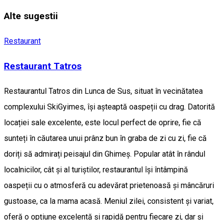
Alte sugestii
Restaurant
Restaurant Tatros
Restaurantul Tatros din Lunca de Sus, situat în vecinătatea
complexului SkiGyimes, își așteaptă oaspeții cu drag. Datorită
locației sale excelente, este locul perfect de oprire, fie că
sunteți în căutarea unui prânz bun în graba de zi cu zi, fie că
doriți să admirați peisajul din Ghimeș. Popular atât în rândul
localnicilor, cât și al turiștilor, restaurantul își întâmpină
oaspeții cu o atmosferă cu adevărat prietenoasă și mâncăruri
gustoase, ca la mama acasă. Meniul zilei, consistent și variat,
oferă o opțiune excelentă și rapidă pentru fiecare zi, dar și