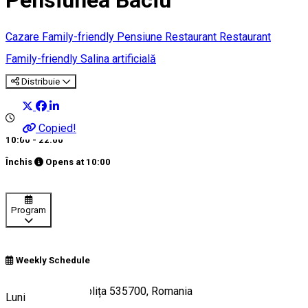
Pensiunea Baciu
Cazare Family-friendly
Pensiune
Restaurant
Restaurant
Family-friendly
Salina artificială
Distribuie
Copied!
10:00 - 22:00
Închis
Opens at
10:00
Program
Weekly Schedule
Strada Vilelor, Toplița 535700, Romania
Luni