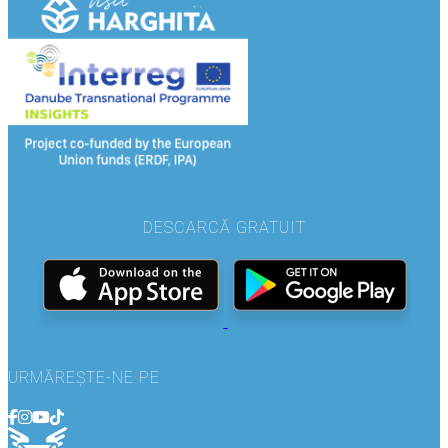
DESCARCĂ GRATUIT
URMĂREȘTE-NE PE