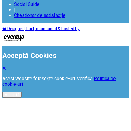
Social Guide
|
Chestionar de satisfacție
❤️ Designed, built, maintained & hosted by
Acceptă Cookies
Acest website folosește cookie-uri. Verifică
Politica de
cookie-uri
Acceptă