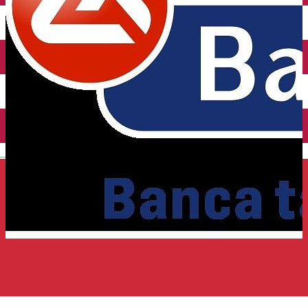
Închirieri auto
Închirieri de biciclete
English