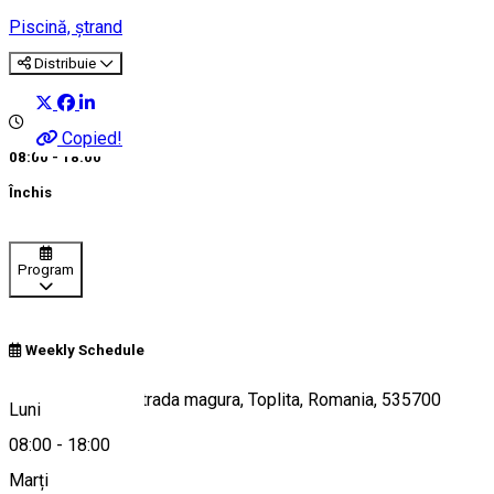
Piscină, ștrand
Distribuie
Copied!
08:00 - 18:00
Închis
Program
Weekly Schedule
strandul banffy, strada magura, Toplita, Romania, 535700
Luni
08:00
-
18:00
Marți
Hartă