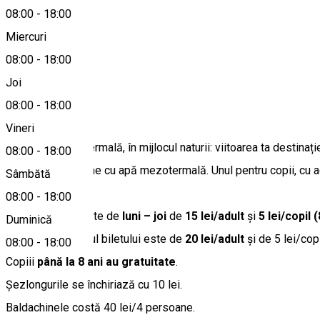
08:00
-
18:00
Miercuri
08:00
-
18:00
0040756326857
Joi
08:00
-
18:00
Despre
Vineri
Ștrandul cu apă termală, în mijlocul naturii: viitoarea ta destina
08:00
-
18:00
Există două bazine cu apă mezotermală. Unul pentru copii, cu ad
Sâmbătă
08:00
-
18:00
Prețul biletului este de
luni – joi
de
15 lei/adult
și
5 lei/copil (
Duminică
În
weekend
prețul biletului este de
20 lei/adult
și de 5 lei/copi
08:00
-
18:00
Copiii
până la 8 ani au gratuitate
.
Șezlongurile se închiriază cu 10 lei.
Baldachinele costă 40 lei/4 persoane.