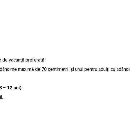
ție de vacanță preferată!
âncime maximă de 70 centimetri și unul pentru adulți cu adâncime
8 – 12 ani).
l.