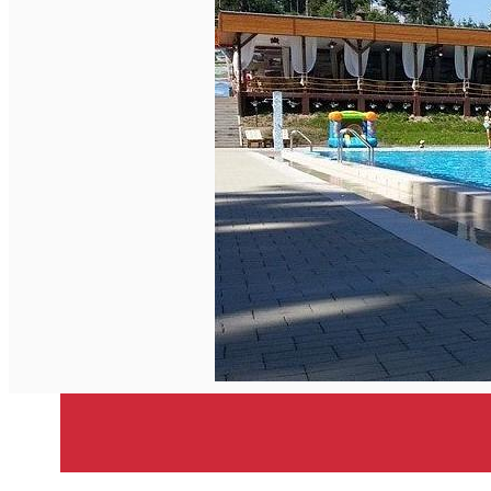
Închirieri de biciclete
English