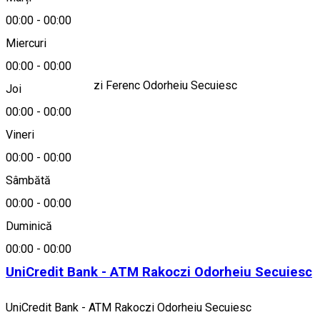
Hartă
00:00
-
00:00
Despre
Miercuri
00:00
-
00:00
BCR - ATM Rakoczi Ferenc Odorheiu Secuiesc
Joi
00:00
-
00:00
Bancă
Vineri
00:00
-
00:00
BCR
Sâmbătă
Alte sugestii
00:00
-
00:00
Duminică
ATM
00:00
-
00:00
UniCredit Bank - ATM Rakoczi Odorheiu Secuiesc
UniCredit Bank - ATM Rakoczi Odorheiu Secuiesc