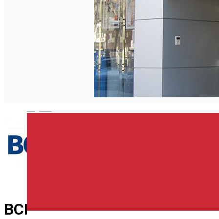
Închirieri de biciclete
English
BCR - ATM Rakoczi Ferenc Od