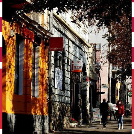
Închirieri auto
Închirieri de biciclete
English