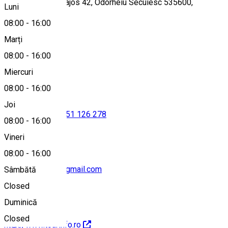
Strada Kossuth Lajos 42, Odorheiu Secuiesc 535600,
Luni
Romania
08:00
-
16:00
Marți
08:00
-
16:00
Hartă
Miercuri
08:00
-
16:00
Joi
0266217427
•
0751 126 278
08:00
-
16:00
Vineri
08:00
-
16:00
tourinfoodorhei@gmail.com
Sâmbătă
Closed
Duminică
Closed
http://www.tourinfo.ro