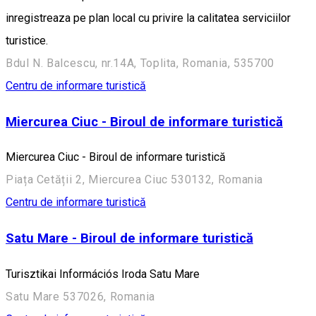
inregistreaza pe plan local cu privire la calitatea serviciilor
turistice.
Bdul N. Balcescu, nr.14A, Toplita, Romania, 535700
Centru de informare turistică
Miercurea Ciuc - Biroul de informare turistică
Miercurea Ciuc - Biroul de informare turistică
Piața Cetății 2, Miercurea Ciuc 530132, Romania
Centru de informare turistică
Satu Mare - Biroul de informare turistică
Turisztikai Információs Iroda Satu Mare
Satu Mare 537026, Romania