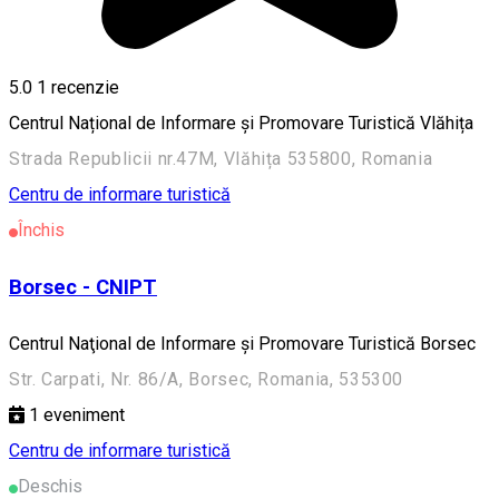
5.0
1 recenzie
Centrul Național de Informare și Promovare Turistică Vlăhița
Strada Republicii nr.47M, Vlăhița 535800, Romania
Centru de informare turistică
Închis
Borsec - CNIPT
Centrul Naţional de Informare şi Promovare Turistică Borsec
Str. Carpati, Nr. 86/A, Borsec, Romania, 535300
1
eveniment
Centru de informare turistică
Deschis