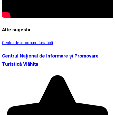
Alte sugestii
Centru de informare turistică
Centrul Național de Informare și Promovare
Turistică Vlăhița