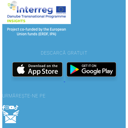
DESCARCĂ GRATUIT
URMĂREȘTE-NE PE