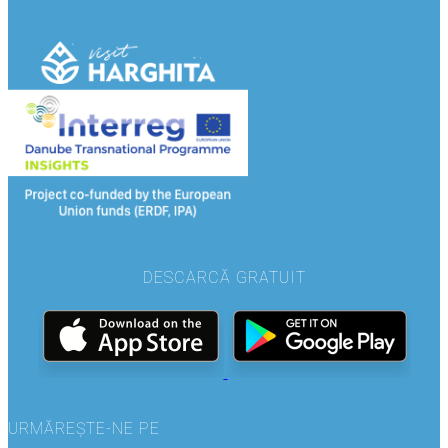
DESCARCĂ GRATUIT
URMĂREȘTE-NE PE