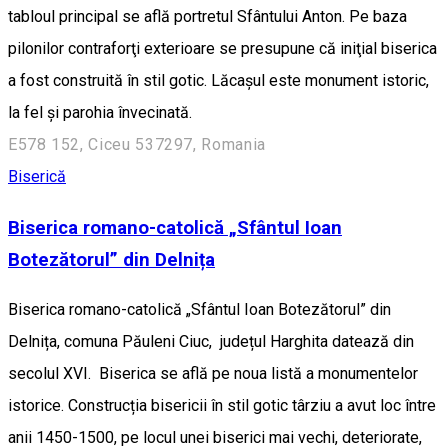
tabloul principal se află portretul Sfântului Anton. Pe baza
pilonilor contraforţi exterioare se presupune că iniţial biserica
a fost construită în stil gotic. Lăcaşul este monument istoric,
la fel şi parohia învecinată.
E578 152, Ciceu 537297, Romania
Biserică
Biserica romano-catolică „Sfântul Ioan
Botezătorul” din Delnița
Biserica romano-catolică „Sfântul Ioan Botezătorul” din
Delnița, comuna Păuleni Ciuc, județul Harghita datează din
secolul XVI. Biserica se află pe noua listă a monumentelor
istorice. Construcția bisericii în stil gotic târziu a avut loc între
anii 1450-1500, pe locul unei biserici mai vechi, deteriorate,