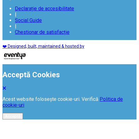
Declarație de accesibilitate
|
Social Guide
|
Chestionar de satisfacție
❤️ Designed, built, maintained & hosted by
Acceptă Cookies
Acest website folosește cookie-uri. Verifică
Politica de
cookie-uri
Acceptă