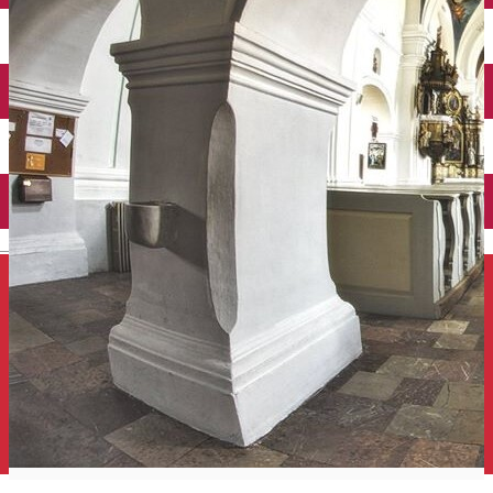
Închirieri auto
Închirieri de biciclete
English