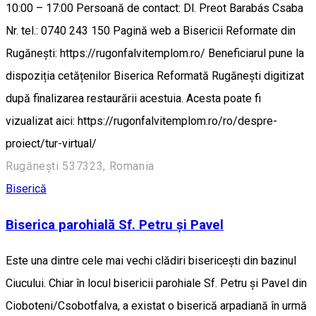
10:00 – 17:00 Persoană de contact: Dl. Preot Barabás Csaba
Nr. tel.: 0740 243 150 Pagină web a Bisericii Reformate din
Rugănești: https://rugonfalvitemplom.ro/ Beneficiarul pune la
dispoziția cetățenilor Biserica Reformată Rugănești digitizat
după finalizarea restaurării acestuia. Acesta poate fi
vizualizat aici: https://rugonfalvitemplom.ro/ro/despre-
proiect/tur-virtual/
Rugănești 537323, Romania
Biserică
Biserica parohială Sf. Petru și Pavel
Este una dintre cele mai vechi clădiri bisericești din bazinul
Ciucului. Chiar în locul bisericii parohiale Sf. Petru și Pavel din
Cioboteni/Csobotfalva, a existat o biserică arpadiană în urmă