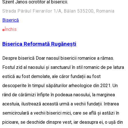
Szent Janos ocrotitor al bisericii.
Strada Pârâul Fierarilor 1/A, Bălan 535200, Romania
Biserică
Închis
Biserica Reformată Rugănești
Despre biserică Doar naosul bisericii romanice a rămas.
Fostul zid al naosului și sanctuarul în stil romanic de pe latura
estică au fost demolate, ale căror fundații au fost
descoperite în timpul săpăturilor arheologice din 2021. Un
rând de cărămizi înfipte în podeaua naosului, la marginea
acestuia, ilustrează această urmă a vechii fundații. Intrarea
semicirculară a vechii biserici mici, care se află și astăzi în
picioare, se deschide dinspre vest, iar deasupra ei, o ușă din