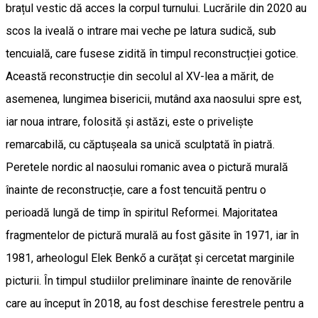
brațul vestic dă acces la corpul turnului. Lucrările din 2020 au
scos la iveală o intrare mai veche pe latura sudică, sub
tencuială, care fusese zidită în timpul reconstrucției gotice.
Această reconstrucție din secolul al XV-lea a mărit, de
asemenea, lungimea bisericii, mutând axa naosului spre est,
iar noua intrare, folosită și astăzi, este o priveliște
remarcabilă, cu căptușeala sa unică sculptată în piatră.
Peretele nordic al naosului romanic avea o pictură murală
înainte de reconstrucție, care a fost tencuită pentru o
perioadă lungă de timp în spiritul Reformei. Majoritatea
fragmentelor de pictură murală au fost găsite în 1971, iar în
1981, arheologul Elek Benkő a curățat și cercetat marginile
picturii. În timpul studiilor preliminare înainte de renovările
care au început în 2018, au fost deschise ferestrele pentru a