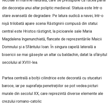
Nicolae în mărime naturală, care se presupune că făcea parte
din decorația unui altar poliptic medieval. Statuia este într-o
stare avansată de degradare. Pe latura sudică a navei, într-o
nișă trilobată apare scena Răstignirii compusă din statui:
central este Hristos răstignit, la picioarele sale Maria
Magdalena îngenunchiată, flancate de reprezentările Maicii
Domnului și a Sfântului Ioan. În singura capelă laterală a
bisericii se mai găsește un altar cu baldachin, datat la sfârșitul
secolului al XVIII-lea.
Partea centrală a bolții cilindrice este decorată cu stucaturi
baroce, iar pe suprafața penetrațiilor se pot vedea picturi
murale din secolul XX, care reprezintă diverse elemente ale
crezului romano-catolic