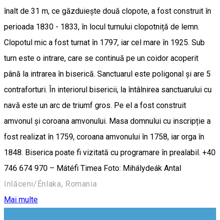
înalt de 31 m, ce găzduiește două clopote, a fost construit în
perioada 1830 - 1833, în locul turnului clopotniță de lemn.
Clopotul mic a fost turnat în 1797, iar cel mare în 1925. Sub
turn este o intrare, care se continuă pe un coidor acoperit
până la intrarea în biserică. Sanctuarul este poligonal și are 5
contraforturi. În interiorul bisericii, la întâlnirea sanctuarului cu
navă este un arc de triumf gros. Pe el a fost construit
amvonul și coroana amvonului. Masa domnului cu inscripție a
fost realizat în 1759, coroana amvonului în 1758, iar orga în
1848. Biserica poate fi vizitată cu programare în prealabil. +40
746 674 970 – Mátéfi Timea Foto: Mihálydeák Antal
Inlăceni/Énlaka, Romania
Mai multe