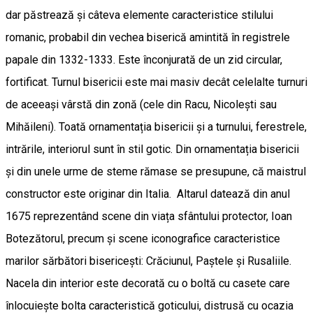
dar păstrează și câteva elemente caracteristice stilului
romanic, probabil din vechea biserică amintită în registrele
papale din 1332-1333. Este înconjurată de un zid circular,
fortificat. Turnul bisericii este mai masiv decât celelalte turnuri
de aceeași vârstă din zonă (cele din Racu, Nicolești sau
Mihăileni). Toată ornamentația bisericii și a turnului, ferestrele,
intrările, interiorul sunt în stil gotic. Din ornamentația bisericii
și din unele urme de steme rămase se presupune, că maistrul
constructor este originar din Italia. Altarul datează din anul
1675 reprezentând scene din viața sfântului protector, Ioan
Botezătorul, precum și scene iconografice caracteristice
marilor sărbători bisericești: Crăciunul, Paștele și Rusaliile.
Nacela din interior este decorată cu o boltă cu casete care
înlocuiește bolta caracteristică goticului, distrusă cu ocazia