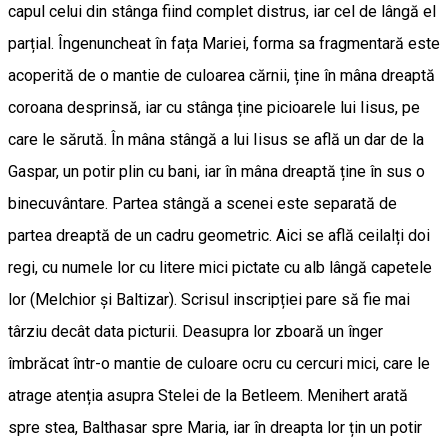
capul celui din stânga fiind complet distrus, iar cel de lângă el
parțial. Îngenuncheat în fața Mariei, forma sa fragmentară este
acoperită de o mantie de culoarea cărnii, ține în mâna dreaptă
coroana desprinsă, iar cu stânga ține picioarele lui Iisus, pe
care le sărută. În mâna stângă a lui Iisus se află un dar de la
Gaspar, un potir plin cu bani, iar în mâna dreaptă ține în sus o
binecuvântare. Partea stângă a scenei este separată de
partea dreaptă de un cadru geometric. Aici se află ceilalți doi
regi, cu numele lor cu litere mici pictate cu alb lângă capetele
lor (Melchior și Baltizar). Scrisul inscripției pare să fie mai
târziu decât data picturii. Deasupra lor zboară un înger
îmbrăcat într-o mantie de culoare ocru cu cercuri mici, care le
atrage atenția asupra Stelei de la Betleem. Menihert arată
spre stea, Balthasar spre Maria, iar în dreapta lor țin un potir