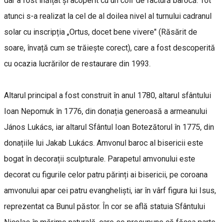
dar a fost înălțat și acoperit cu un coif de factură barocă. Tot
atunci s-a realizat la cel de al doilea nivel al turnului cadranul
solar cu inscripția „Ortus, docet bene vivere" (Răsărit de
soare, învață cum se trăiește corect), care a fost descoperită
cu ocazia lucrărilor de restaurare din 1993.
Altarul principal a fost construit în anul 1780, altarul sfântului
Ioan Nepomuk în 1776, din donația generoasă a armeanului
János Lukács, iar altarul Sfântul Ioan Botezătorul în 1775, din
donațiile lui Jakab Lukács. Amvonul baroc al bisericii este
bogat în decorații sculpturale. Parapetul amvonului este
decorat cu figurile celor patru părinți ai bisericii, pe coroana
amvonului apar cei patru evangheliști, iar în vârf figura lui Isus,
reprezentat ca Bunul păstor. În cor se află statuia Sfântului