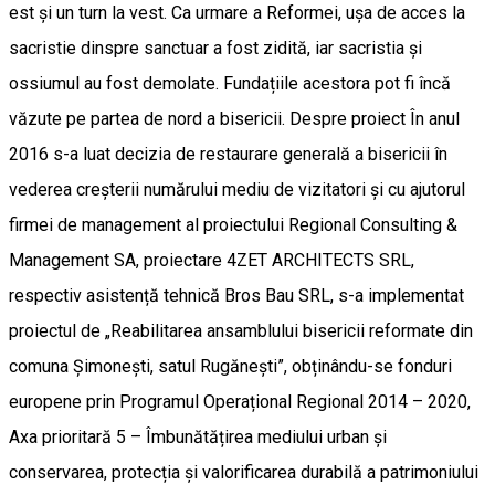
est și un turn la vest. Ca urmare a Reformei, ușa de acces la
sacristie dinspre sanctuar a fost zidită, iar sacristia și
ossiumul au fost demolate. Fundațiile acestora pot fi încă
văzute pe partea de nord a bisericii. Despre proiect În anul
2016 s-a luat decizia de restaurare generală a bisericii în
vederea creșterii numărului mediu de vizitatori și cu ajutorul
firmei de management al proiectului Regional Consulting &
Management SA, proiectare 4ZET ARCHITECTS SRL,
respectiv asistență tehnică Bros Bau SRL, s-a implementat
proiectul de „Reabilitarea ansamblului bisericii reformate din
comuna Șimonești, satul Rugănești”, obținându-se fonduri
europene prin Programul Operațional Regional 2014 – 2020,
Axa prioritară 5 – Îmbunătățirea mediului urban și
conservarea, protecția și valorificarea durabilă a patrimoniului