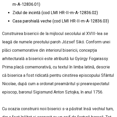
m-A-12836.01)
Zidul de incintă (cod LMI HR-II-m-A-12836.02)
Casa parohială veche (cod LMI HR-II-m-A-12836.03)
Construirea bisericii de la mijlocul secolului al XVIII-lea se
leagă de numele preotului paroh József Sikó. Conform unei
plăci comemorative din interiorul bisericii, concepția
arhitecturală a bisericii este atribuită lui György Fogarassy.
Prima placă comemorativă, cu textul în limba latină, descrie
că biserica a fost ridicată pentru cinstirea episcopului Sfântul
Nicolae, după cum a ordonat preamăritul și prearespectatul
episcop, baronul Sigismund Anton Sztojka, în anul 1756.
Cu ocazia construirii noii biserici s-a păstrat însă vechiul turn,