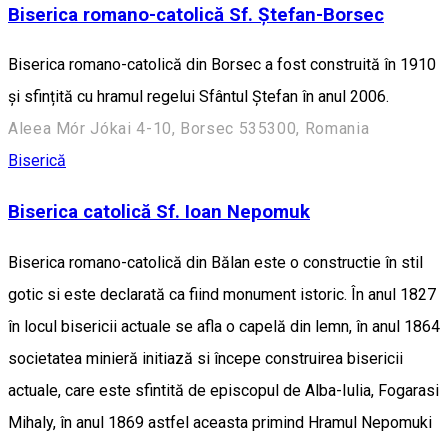
Biserica romano-catolică Sf. Ștefan-Borsec
Biserica romano-catolică din Borsec a fost construită în 1910
și sfințită cu hramul regelui Sfântul Ștefan în anul 2006.
Aleea Mór Jókai 4-10, Borsec 535300, Romania
Biserică
Biserica catolică Sf. Ioan Nepomuk
Biserica romano-catolică din Bălan este o constructie în stil
gotic si este declarată ca fiind monument istoric. În anul 1827
în locul bisericii actuale se afla o capelă din lemn, în anul 1864
societatea minieră initiază si începe construirea bisericii
actuale, care este sfintită de episcopul de Alba-Iulia, Fogarasi
Mihaly, în anul 1869 astfel aceasta primind Hramul Nepomuki