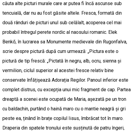
căuta alte picturi murale care ar putea fi încă ascunse sub
tencuială, dar nu au fost găsite altele. Fresca, formată din
două rânduri de picturi unul sub celălalt, acoperea cel mai
probabil întregul perete nordic al naosului romanic. Elek
Benkő, în lucrarea sa Monumente medievale din Rugonfalva,
scrie despre pictură după cum urmează: „Pictura este o
pictură de tip frescă: „Pictată în negru, alb, ocru, sienna și
vermilion, ciclul superior al acestei fresce relativ bine
conservate înfățișează Adorația Regilor. Panoul inferior este
complet distrus, cu excepția unui mic fragment de cap. Partea
dreaptă a scenei este ocupată de Maria, așezată pe un tron
cu baldachin, purtând o haină maro cu o mantie neagră și gri
peste ea, ținând în brațe copilul Iisus, îmbrăcat tot în maro.
Draperia din spatele tronului este susținută de patru îngeri,