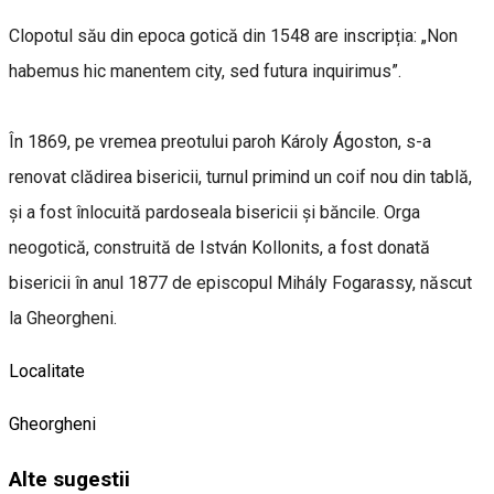
Clopotul său din epoca gotică din 1548 are inscripția: „Non
habemus hic manentem city, sed futura inquirimus”.
În 1869, pe vremea preotului paroh Károly Ágoston, s-a
renovat clădirea bisericii, turnul primind un coif nou din tablă,
și a fost înlocuită pardoseala bisericii și băncile. Orga
neogotică, construită de István Kollonits, a fost donată
bisericii în anul 1877 de episcopul Mihály Fogarassy, născut
la Gheorgheni.
Localitate
Gheorgheni
Alte sugestii