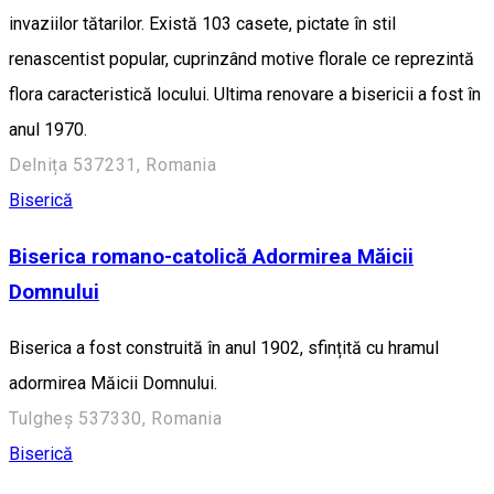
invaziilor tătarilor. Există 103 casete, pictate în stil
renascentist popular, cuprinzând motive florale ce reprezintă
flora caracteristică locului. Ultima renovare a bisericii a fost în
anul 1970.
Delnița 537231, Romania
Biserică
Biserica romano-catolică Adormirea Măicii
Domnului
Biserica a fost construită în anul 1902, sfințită cu hramul
adormirea Măicii Domnului.
Tulgheș 537330, Romania
Biserică