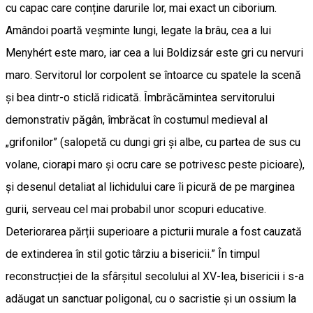
cu capac care conține darurile lor, mai exact un ciborium.
Amândoi poartă veșminte lungi, legate la brâu, cea a lui
Menyhért este maro, iar cea a lui Boldizsár este gri cu nervuri
maro. Servitorul lor corpolent se întoarce cu spatele la scenă
și bea dintr-o sticlă ridicată. Îmbrăcămintea servitorului
demonstrativ păgân, îmbrăcat în costumul medieval al
„grifonilor” (salopetă cu dungi gri și albe, cu partea de sus cu
volane, ciorapi maro și ocru care se potrivesc peste picioare),
și desenul detaliat al lichidului care îi picură de pe marginea
gurii, serveau cel mai probabil unor scopuri educative.
Deteriorarea părții superioare a picturii murale a fost cauzată
de extinderea în stil gotic târziu a bisericii.” În timpul
reconstrucției de la sfârșitul secolului al XV-lea, bisericii i s-a
adăugat un sanctuar poligonal, cu o sacristie și un ossium la