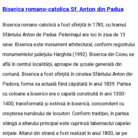
Biserica romano-catolica Sf. Anton din Padua
Biserica romano-catolică a fost sfinţită în 1783, cu hramul
Sfântului Anton de Padua. Pelerinajul are loc în ziua de 13
iunie. Biserica este monument arhitectural, conform registrului
monumentelor judeţului Harghita (1992). Biserica din Ciceu se
află în centrul localităţii, aproape de şcoale generală din
comună. Biserica a fost sfinţită în cinstea Sfântului Anton din
Padova, forma sa actuală fiind căpătată în anul 1839. Partea
cu coloane a bisericii era o capelă construită în anii 1300-
1400, transformată şi extinsă în biserică, concomitent cu
creşterea numărului de locuitori. Conform tradiţiei, în partea
stângă a altarului principal este cuprinsă tabernaclul capelei
iniţiale. Altarul din strană a fost realizat în anul 1800, iar pe