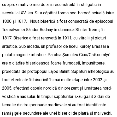
cu aproximativ o mie de ani, reconstruită în stil gotic în
secolul al XV-lea. Și-a căpătat forma neo-barocă actuală între
1800 și 1817. Noua biserică a fost consacrată de episcopul
Transilvaniei Sándor Rudnay în duminica Sfintei Treimi, în
1817. Biserica a fost renovată în 1911, cu vitralii și picturi
artistice. Sub arcade, un profesor de liceu, Károly Brassai a
pictat imaginile artistice. Parohia Șumuleu Ciuc/Csíksomlyó
are o clădire bisericească foarte frumoasă, impunătoare,
proiectată de protopopul Lajos Bálint. Săpături arheologice au
fost efectuate în biserică în mai multe etape între 2002 și
2005, afectând capela nordică din prezent și jumătatea nord-
vestică a naosului. În timpul săpăturilor s-au găsit ziduri de
temelie din trei perioade medievale și au fost identificate
rămășițele secundare ale unei biserici de piatră și mai vechi.