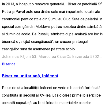
În 2013, a început o renovare generală. Biserica parohială Sf.
Petru și Pavel este una dintre cele mai importante locații ale
ceremoniei penticostale din Șumuleu Ciuc. Sute de pelerini, în
special ceangăii din Moldova, petrec noaptea dintre sâmbătă
și duminică acolo. De Rusalii, sâmbăta după-amiază are loc în
biserică o „slujbă ceangăiască”, iar crucea și steagul
ceangăilor sunt de asemenea păstrate acolo.
Johannes Kájoni 53, Miercurea Ciuc/Csíkszereda 530204, Romania
Biserică
Biserica unitariană, Inlăceni
Pe un deluț a localității Inăceni se vede o biserică fortificată
construită în secolul al XV-lea. La ridicarea primei biserici pe
această suprafață, au fost folosite materialele caselor