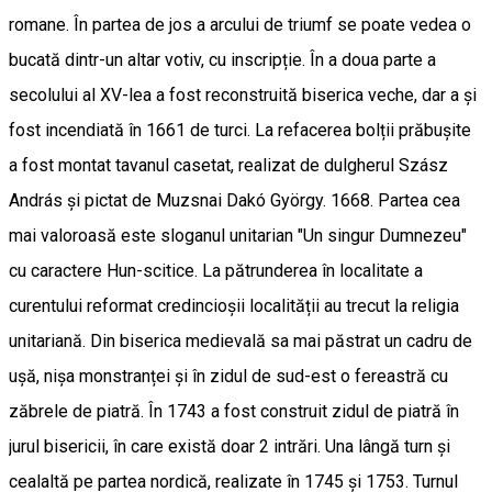
romane. În partea de jos a arcului de triumf se poate vedea o
bucată dintr-un altar votiv, cu inscripție. În a doua parte a
secolului al XV-lea a fost reconstruită biserica veche, dar a și
fost incendiată în 1661 de turci. La refacerea bolții prăbușite
a fost montat tavanul casetat, realizat de dulgherul Szász
András și pictat de Muzsnai Dakó György. 1668. Partea cea
mai valoroasă este sloganul unitarian "Un singur Dumnezeu"
cu caractere Hun-scitice. La pătrunderea în localitate a
curentului reformat credincioșii localității au trecut la religia
unitariană. Din biserica medievală sa mai păstrat un cadru de
ușă, nișa monstranței și în zidul de sud-est o fereastră cu
zăbrele de piatră. În 1743 a fost construit zidul de piatră în
jurul bisericii, în care există doar 2 intrări. Una lângă turn și
cealaltă pe partea nordică, realizate în 1745 și 1753. Turnul