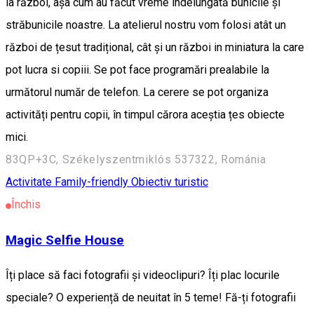
la război, aşa cum au făcut vreme îndelungată bunicile şi
străbunicile noastre. La atelierul nostru vom folosi atât un
război de țesut tradițional, cât și un război in miniatura la care
pot lucra si copiii. Se pot face programări prealabile la
următorul număr de telefon. La cerere se pot organiza
activități pentru copii, în timpul cărora aceștia țes obiecte
mici.
83QP+3C, Székelyszentmiklós 537322, Románia
Activitate Family-friendly
Obiectiv turistic
Închis
Magic Selfie House
Îți place să faci fotografii și videoclipuri? Îți plac locurile
speciale? O experiență de neuitat în 5 teme! Fă-ți fotografii