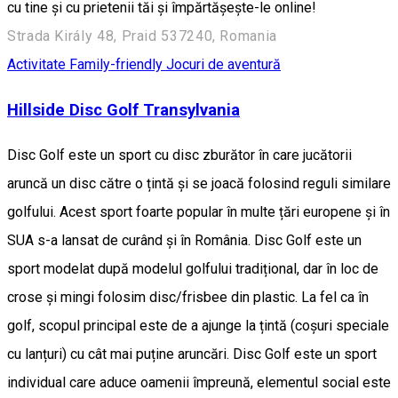
cu tine și cu prietenii tăi și împărtășește-le online!
Strada Király 48, Praid 537240, Romania
Activitate Family-friendly
Jocuri de aventură
Hillside Disc Golf Transylvania
Disc Golf este un sport cu disc zburător în care jucătorii
aruncă un disc către o țintă și se joacă folosind reguli similare
golfului. Acest sport foarte popular în multe țări europene și în
SUA s-a lansat de curând și în România. Disc Golf este un
sport modelat după modelul golfului tradițional, dar în loc de
crose și mingi folosim disc/frisbee din plastic. La fel ca în
golf, scopul principal este de a ajunge la țintă (coșuri speciale
cu lanțuri) cu cât mai puține aruncări. Disc Golf este un sport
individual care aduce oamenii împreună, elementul social este