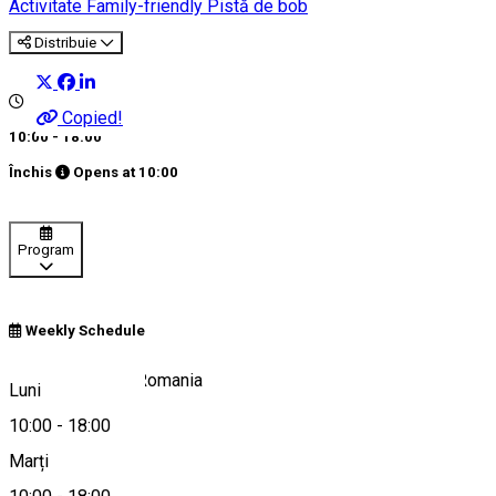
Activitate Family-friendly
Pistă de bob
Distribuie
Copied!
10:00 - 18:00
Închis
Opens at
10:00
Program
Weekly Schedule
Borsec 535300, Romania
Luni
10:00
-
18:00
Marți
Hartă