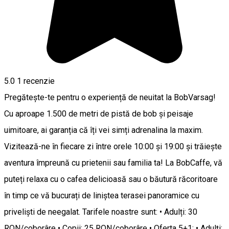
5.0
1 recenzie
Pregătește-te pentru o experiență de neuitat la BobVarsag!
Cu aproape 1.500 de metri de pistă de bob și peisaje
uimitoare, ai garanția că îți vei simți adrenalina la maxim.
Vizitează-ne în fiecare zi între orele 10:00 și 19:00 și trăiește
aventura împreună cu prietenii sau familia ta! La BobCaffe, vă
puteți relaxa cu o cafea delicioasă sau o băutură răcoritoare
în timp ce vă bucurați de liniștea terasei panoramice cu
priveliști de neegalat. Tarifele noastre sunt: • Adulți: 30
RON/coborâre • Copii: 25 RON/coborâre • Oferta 5+1: • Adulți: