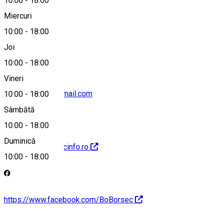
10:00
-
18:00
Miercuri
10:00
-
18:00
0747198354
Joi
10:00
-
18:00
Vineri
turism.borsec@gmail.com
10:00
-
18:00
Sâmbătă
10:00
-
18:00
Duminică
http://www.borsecinfo.ro
10:00
-
18:00
https://www.facebook.com/BoBorsec