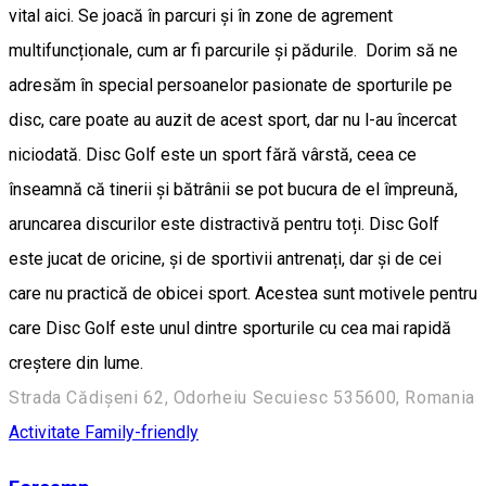
vital aici. Se joacă în parcuri și în zone de agrement
multifuncționale, cum ar fi parcurile și pădurile. Dorim să ne
adresăm în special persoanelor pasionate de sporturile pe
disc, care poate au auzit de acest sport, dar nu l-au încercat
niciodată. Disc Golf este un sport fără vârstă, ceea ce
înseamnă că tinerii și bătrânii se pot bucura de el împreună,
aruncarea discurilor este distractivă pentru toți. Disc Golf
este jucat de oricine, și de sportivii antrenați, dar și de cei
care nu practică de obicei sport. Acestea sunt motivele pentru
care Disc Golf este unul dintre sporturile cu cea mai rapidă
creștere din lume.
Strada Cădișeni 62, Odorheiu Secuiesc 535600, Romania
Activitate Family-friendly