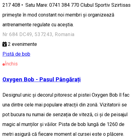
217 408 • Satu Mare: 0741 384 770 Clubul Sportiv Szirtisas
primește în mod constant noi membri și organizează
antrenamente regulate cu aceștia.
Nr 684 DC49, 537243, Romania
2
evenimente
Pistă de bob
Închis
Oxygen Bob - Pasul Pângărați
Designul unic și decorul pitoresc al pistei Oxygen Bob îl fac
una dintre cele mai populare atracții din zonă. Vizitatorii se
pot bucura nu numai de senzația de viteză, ci și de peisajul
magic al munților și văilor. Pista de bob lungă de 1260 de
metri asigură că fiecare moment al cursei este o plăcere.