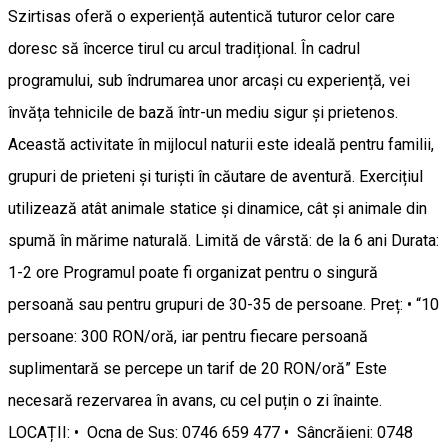
Szirtisas oferă o experiență autentică tuturor celor care
doresc să încerce tirul cu arcul tradițional. În cadrul
programului, sub îndrumarea unor arcași cu experiență, vei
învăța tehnicile de bază într-un mediu sigur și prietenos.
Această activitate în mijlocul naturii este ideală pentru familii,
grupuri de prieteni și turiști în căutare de aventură. Exercițiul
utilizează atât animale statice și dinamice, cât și animale din
spumă în mărime naturală. Limită de vârstă: de la 6 ani Durata:
1-2 ore Programul poate fi organizat pentru o singură
persoană sau pentru grupuri de 30-35 de persoane. Preț: • “10
persoane: 300 RON/oră, iar pentru fiecare persoană
suplimentară se percepe un tarif de 20 RON/oră” Este
necesară rezervarea în avans, cu cel puțin o zi înainte.
LOCAȚII: • Ocna de Sus: 0746 659 477 • Sâncrăieni: 0748