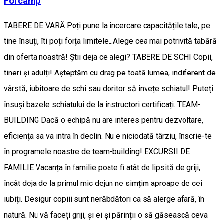
Forcamp
TABERE DE VARĂ Poți pune la încercare capacitățile tale, pe
tine însuți, îti poți forța limitele...Alege cea mai potrivită tabără
din oferta noastră! Știi deja ce alegi? TABERE DE SCHI Copii,
tineri și adulți! Așteptăm cu drag pe toată lumea, indiferent de
vârstă, iubitoare de schi sau doritor să învețe schiatul! Puteți
însuși bazele schiatului de la instructori certificați. TEAM-
BUILDING Dacă o echipă nu are interes pentru dezvoltare,
eficiența sa va intra în declin. Nu e niciodată târziu, înscrie-te
în programele noastre de team-building! EXCURSII DE
FAMILIE Vacanța în familie poate fi atât de lipsită de griji,
încât deja de la primul mic dejun ne simțim aproape de cei
iubiți. Desigur copiii sunt nerăbdători ca să alerge afară, în
natură. Nu vă faceți griji, și ei și părinții o să găsească ceva