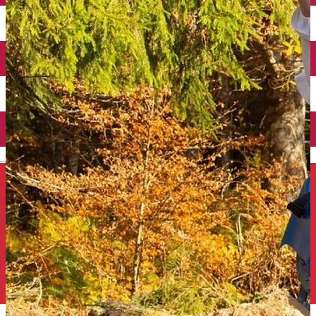
Închirieri auto
Închirieri de biciclete
English