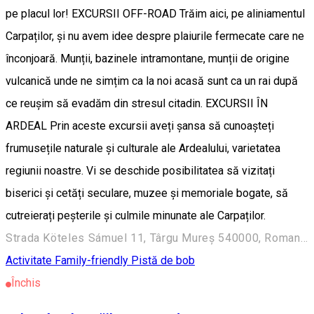
pe placul lor! EXCURSII OFF-ROAD Trăim aici, pe aliniamentul
Carpaților, și nu avem idee despre plaiurile fermecate care ne
înconjoară. Munții, bazinele intramontane, munții de origine
vulcanică unde ne simțim ca la noi acasă sunt ca un rai după
ce reușim să evadăm din stresul citadin. EXCURSII ÎN
ARDEAL Prin aceste excursii aveți șansa să cunoașteți
frumusețile naturale și culturale ale Ardealului, varietatea
regiunii noastre. Vi se deschide posibilitatea să vizitați
biserici și cetăți seculare, muzee și memoriale bogate, să
cutreierați peșterile și culmile minunate ale Carpaților.
Strada Köteles Sámuel 11, Târgu Mureș 540000, Romania
Activitate Family-friendly
Pistă de bob
Închis