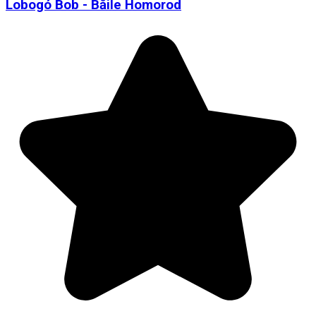
Lobogó Bob - Băile Homorod