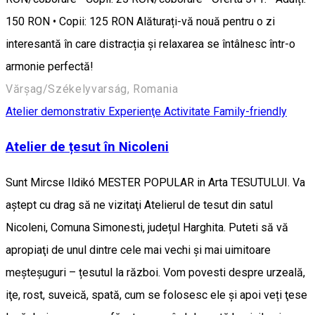
150 RON • Copii: 125 RON Alăturați-vă nouă pentru o zi
interesantă în care distracția și relaxarea se întâlnesc într-o
armonie perfectă!
Vărșag/Székelyvarság, Romania
Atelier demonstrativ
Experienţe
Activitate Family-friendly
Atelier de țesut în Nicoleni
Sunt Mircse Ildikó MESTER POPULAR in Arta TESUTULUI. Va
aştept cu drag să ne vizitaţi Atelierul de tesut din satul
Nicoleni, Comuna Simonesti, județul Harghita. Puteti să vă
apropiaţi de unul dintre cele mai vechi şi mai uimitoare
meşteşuguri – țesutul la război. Vom povesti despre urzeală,
iţe, rost, suveică, spată, cum se folosesc ele și apoi veți ţese