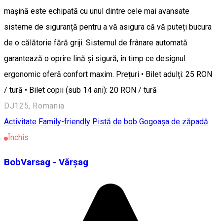
mașină este echipată cu unul dintre cele mai avansate
sisteme de siguranță pentru a vă asigura că vă puteți bucura
de o călătorie fără griji. Sistemul de frânare automată
garantează o oprire lină și sigură, în timp ce designul
ergonomic oferă confort maxim. Prețuri • Bilet adulți: 25 RON
/ tură • Bilet copii (sub 14 ani): 20 RON / tură
DJ125, Romania
Activitate Family-friendly
Pistă de bob
Gogoașa de zăpadă
Închis
BobVarsag - Vărșag