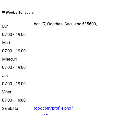
Weekly Schedule
Strada Bethlen Gábor 17, Odorheiu Secuiesc 535600,
Luni
Romania
07:00
-
19:00
Marți
07:00
-
19:00
Hartă
Miercuri
07:00
-
19:00
Joi
+40 747 966 754
07:00
-
19:00
Vineri
07:00
-
19:00
https://www.facebook.com/profile.php?
Sâmbătă