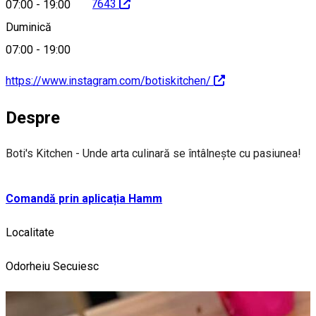
id=100054510337643
07:00
-
19:00
Duminică
07:00
-
19:00
https://www.instagram.com/botiskitchen/
Despre
Boti's Kitchen - Unde arta culinară se întâlnește cu pasiunea!
Comandă prin aplicația Hamm
Localitate
Odorheiu Secuiesc