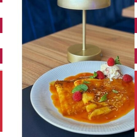
Închirieri auto
Închirieri de biciclete
English