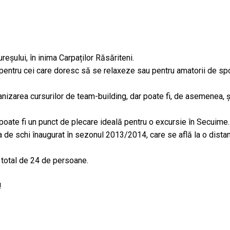
reșului, în inima Carpaților Răsăriteni.
pentru cei care doresc să se relaxeze sau pentru amatorii de sportur
ganizarea cursurilor de team-building, dar poate fi, de asemenea, și
 poate fi un punct de plecare ideală pentru o excursie în Secuime.
ia de schi înaugurat în sezonul 2013/2014, care se află la o dista
 total de 24 de persoane.
!