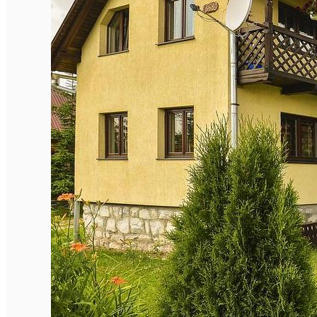
Închirieri de biciclete
English