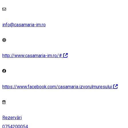
info@casamaria-im.ro
http://www.casamaria-im.ro/#
https://www.facebook.com/casamaria.izvorulmuresului
Rezervări
0754200054