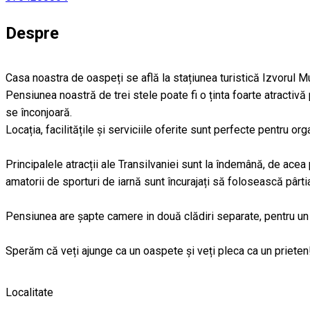
Despre
Casa noastra de oaspeți se află la stațiunea turistică Izvorul Mu
Pensiunea noastră de trei stele poate fi o ținta foarte atractivă 
se înconjoară.
Locația, facilitățile și serviciile oferite sunt perfecte pentru or
Principalele atracții ale Transilvaniei sunt la îndemână, de acea
amatorii de sporturi de iarnă sunt încurajați să folosească pârt
Pensiunea are șapte camere in două clădiri separate, pentru un
Sperăm că veți ajunge ca un oaspete și veți pleca ca un prieten
Localitate