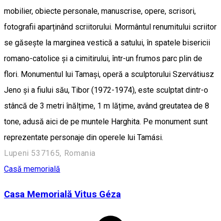
mobilier, obiecte personale, manuscrise, opere, scrisori,
fotografii aparținând scriitorului. Mormântul renumitului scriitor
se găsește la marginea vestică a satului, în spatele bisericii
romano-catolice și a cimitirului, într-un frumos parc plin de
flori. Monumentul lui Tamași, operă a sculptorului Szervátiusz
Jeno și a fiului său, Tibor (1972-1974), este sculptat dintr-o
stâncă de 3 metri înălțime, 1 m lățime, având greutatea de 8
tone, adusă aici de pe muntele Harghita. Pe monument sunt
reprezentate personaje din operele lui Tamási.
Lupeni 537165, Romania
Casă memorială
Casa Memorială Vitus Géza