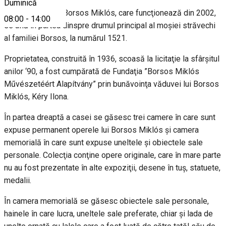
Duminică
Casa memorială Borsos Miklós, care funcţionează din 2002,
08:00
-
14:00
se află în partea dinspre drumul principal al moşiei străvechi
al familiei Borsos, la numărul 1521.
Proprietatea, construită în 1936, scoasă la licitaţie la sfârşitul
anilor ‘90, a fost cumpărată de Fundaţia ”Borsos Miklós
Művészetéért Alapítvány” prin bunăvoinţa văduvei lui Borsos
Miklós, Kéry Ilona.
În partea dreaptă a casei se găsesc trei camere în care sunt
expuse permanent operele lui Borsos Miklós şi camera
memorială în care sunt expuse uneltele şi obiectele sale
personale. Colecţia conţine opere originale, care în mare parte
nu au fost prezentate în alte expoziţii, desene în tuş, statuete,
medalii.
În camera memorială se găsesc obiectele sale personale,
hainele în care lucra, uneltele sale preferate, chiar şi lada de