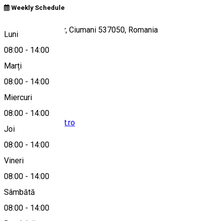
Weekly Schedule
Borsos Miklós tér, Ciumani 537050, Romania
Luni
08:00
-
14:00
Marți
Hartă
08:00
-
14:00
Miercuri
08:00
-
14:00
borsosg@clicknet.ro
Joi
08:00
-
14:00
Vineri
0744399281
08:00
-
14:00
Sâmbătă
Despre
08:00
-
14:00