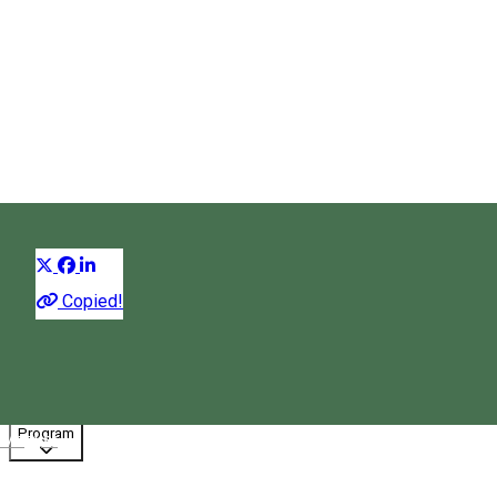
Casa memorială Borsos
Miklos
Casă memorială
Distribuie
Copied!
08:00 - 14:00
Închis
Program
Magyar