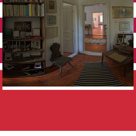
Închirieri auto
Închirieri de biciclete
English