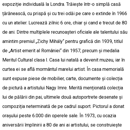
expoziție individuală la Londra. Trăiește într-o simplă casă
țărănească, cu prispă și cu trei odăi pe care o extinde în 1966
cu un atelier. Lucrează zilnic 6 ore, chiar și cand e trecut de 80
de ani. Dintre multiplele recunoașteri oficiale ale talentului său
amintim premiul „Zichy Mihály“ pentru grafică din 1939, titlul
de „Artist emerit al României“ din 1957, precum și medalia
Meritul Cultural clasa I. Casa lui natală a devenit muzeu, iar în
curtea ei se află mormântul marelui artist. În casa memorială
sunt expuse piese de mobilier, carte, documente și colecția
de pictură a artistului Nagy Imre. Merită menționată colecția
lui de pălării din pai, ultimele două autoportrete desenate și
compoziția neterminată de pe cadrul suport. Pictorul a donat
orașului peste 6.000 din operele sale. În 1973, cu ocazia
aniversării împlinirii a 80 de ani ai artistului, se construiește