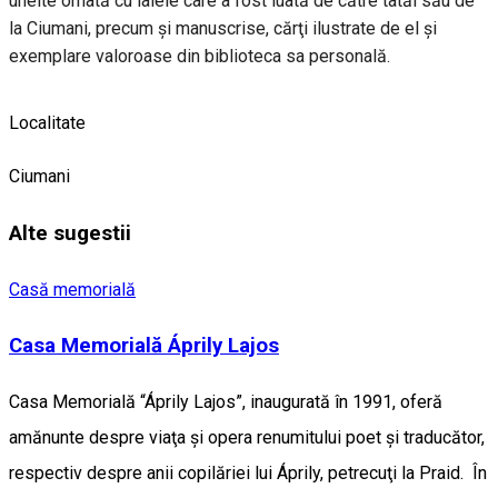
unelte ornată cu lalele care a fost luată de către tatăl său de
la Ciumani, precum şi manuscrise, cărţi ilustrate de el şi
exemplare valoroase din biblioteca sa personală.
Localitate
Ciumani
Alte sugestii
Casă memorială
Casa Memorială Áprily Lajos
Casa Memorială “Áprily Lajos”, inaugurată în 1991, oferă
amănunte despre viaţa şi opera renumitului poet şi traducător,
respectiv despre anii copilăriei lui Áprily, petrecuţi la Praid. În