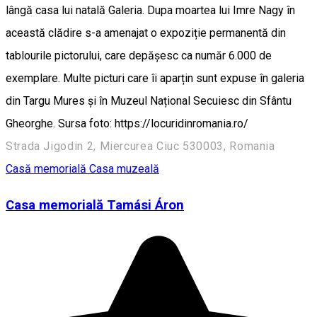
lângă casa lui natală Galeria. Dupa moartea lui Imre Nagy în
această clădire s-a amenajat o expoziție permanentă din
tablourile pictorului, care depășesc ca număr 6.000 de
exemplare. Multe picturi care îi aparțin sunt expuse în galeria
din Targu Mures și în Muzeul Național Secuiesc din Sfântu
Gheorghe. Sursa foto: https://locuridinromania.ro/
Strada Jigodin 2, Miercurea Ciuc 530003, Romania
Casă memorială
Casa muzeală
Casa memorială Tamási Áron