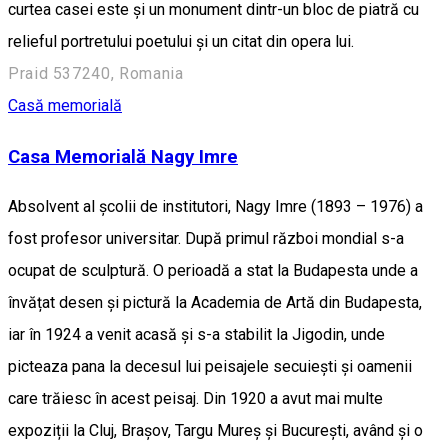
curtea casei este şi un monument dintr-un bloc de piatră cu
relieful portretului poetului şi un citat din opera lui.
Praid 537240, Romania
Casă memorială
Casa Memorială Nagy Imre
Absolvent al școlii de institutori, Nagy Imre (1893 – 1976) a
fost profesor universitar. După primul război mondial s-a
ocupat de sculptură. O perioadă a stat la Budapesta unde a
învățat desen și pictură la Academia de Artă din Budapesta,
iar în 1924 a venit acasă și s-a stabilit la Jigodin, unde
picteaza pana la decesul lui peisajele secuiești și oamenii
care trăiesc în acest peisaj. Din 1920 a avut mai multe
expoziții la Cluj, Brașov, Targu Mureș și București, având și o