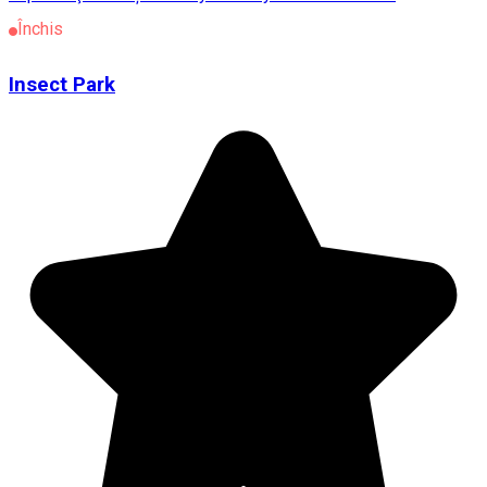
Închis
Insect Park