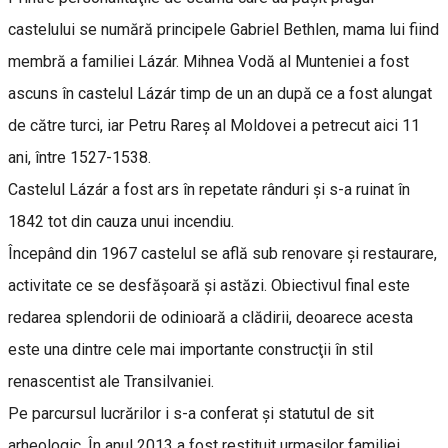
castelului se numără principele Gabriel Bethlen, mama lui fiind
membră a familiei Lázár. Mihnea Vodă al Munteniei a fost
ascuns în castelul Lázár timp de un an după ce a fost alungat
de către turci, iar Petru Rareş al Moldovei a petrecut aici 11
ani, între 1527-1538.
Castelul Lázár a fost ars în repetate rânduri şi s-a ruinat în
1842 tot din cauza unui incendiu.
Începând din 1967 castelul se află sub renovare şi restaurare,
activitate ce se desfăşoară şi astăzi. Obiectivul final este
redarea splendorii de odinioară a clădirii, deoarece acesta
este una dintre cele mai importante construcţii în stil
renascentist ale Transilvaniei.
Pe parcursul lucrărilor i s-a conferat şi statutul de sit
arheologic. În anul 2013 a fost restituit urmaşilor familiei