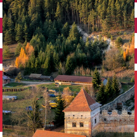
Închirieri auto
Închirieri de biciclete
English