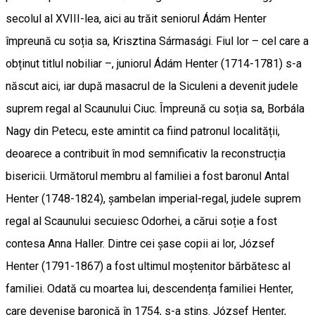
secolul al XVIII-lea, aici au trăit seniorul Ádám Henter
împreună cu soția sa, Krisztina Sármasági. Fiul lor – cel care a
obținut titlul nobiliar –, juniorul Ádám Henter (1714-1781) s-a
născut aici, iar după masacrul de la Siculeni a devenit judele
suprem regal al Scaunului Ciuc. Împreună cu soția sa, Borbála
Nagy din Petecu, este amintit ca fiind patronul localității,
deoarece a contribuit în mod semnificativ la reconstrucția
bisericii. Următorul membru al familiei a fost baronul Antal
Henter (1748-1824), șambelan imperial-regal, judele suprem
regal al Scaunului secuiesc Odorhei, a cărui soție a fost
contesa Anna Haller. Dintre cei șase copii ai lor, József
Henter (1791-1867) a fost ultimul moștenitor bărbătesc al
familiei. Odată cu moartea lui, descendența familiei Henter,
care devenise baronică în 1754, s-a stins. József Henter,