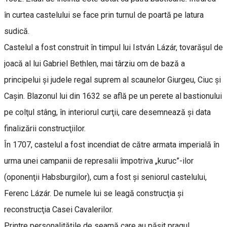
în curtea castelului se face prin turnul de poartă pe latura
sudică.
Castelul a fost construit în timpul lui István Lázár, tovarăşul de
joacă al lui Gabriel Bethlen, mai târziu om de bază a
principelui şi judele regal suprem al scaunelor Giurgeu, Ciuc şi
Caşin. Blazonul lui din 1632 se află pe un perete al bastionului
pe colţul stâng, în interiorul curţii, care desemnează şi data
finalizării construcţiilor.
În 1707, castelul a fost incendiat de către armata imperială în
urma unei campanii de represalii împotriva „kuruc”-ilor
(oponenţii Habsburgilor), cum a fost şi seniorul castelului,
Ferenc Lázár. De numele lui se leagă construcţia şi
reconstrucţia Casei Cavalerilor.
Printre personalităţile de seamă care au păşit pragul