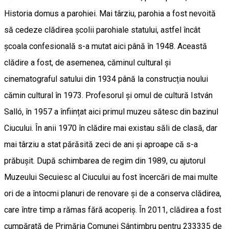
Historia domus a parohiei. Mai târziu, parohia a fost nevoită
să cedeze clădirea școlii parohiale statului, astfel încât
școala confesională s-a mutat aici până în 1948. Această
clădire a fost, de asemenea, căminul cultural și
cinematograful satului din 1934 până la construcția noului
cămin cultural în 1973. Profesorul și omul de cultură István
Salló, în 1957 a înființat aici primul muzeu sătesc din bazinul
Ciucului. În anii 1970 în clădire mai existau săli de clasă, dar
mai târziu a stat părăsită zeci de ani și aproape că s-a
prăbușit. După schimbarea de regim din 1989, cu ajutorul
Muzeului Secuiesc al Ciucului au fost încercări de mai multe
ori de a întocmi planuri de renovare și de a conserva clădirea,
care între timp a rămas fără acoperiș. În 2011, clădirea a fost
cumpărată de Primăria Comunei Sântimbru pentru 233335 de