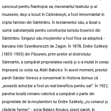
cunoscut pentru filantropia sa, mecenantul teatrului și al
muzeelor, deși a locuit în Călimănești, a fost înmormântat în
cripta familiei din Sântimbru. În testamentul său, a lăsat o
sumă substanțială pentru construcția turnului bisericii din
Sântimbru. Singurul său moștenitor a fost fiica sa adoptivă -
baroana Irén Szentkereszti de Zagon. În 1878, Endre Székely
(1835-1903) din Păcureni, prim-pretor al districtului
Sânmartin, a cumpărat proprietatea vastă și s-a mutat în conac
împreună cu soția sa, Adél Babolcs. În acest moment, preotul
paroh Sándor Veress a consemnat în Historia domus că
„această achiziție a fost un real beneficiu pentru sat”. În 1922,
parohia locală romano-catolică a cumpărat o parte din
proprietate de la moștenitorii lui Endre Székely, „cu conacul și
clădirile fermei” - scria Balázs Kovács, preot paroh, în