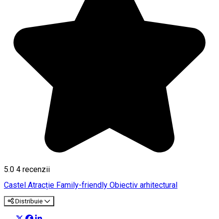
5.0
4
recenzii
Castel
Atracție Family-friendly
Obiectiv arhitectural
Distribuie