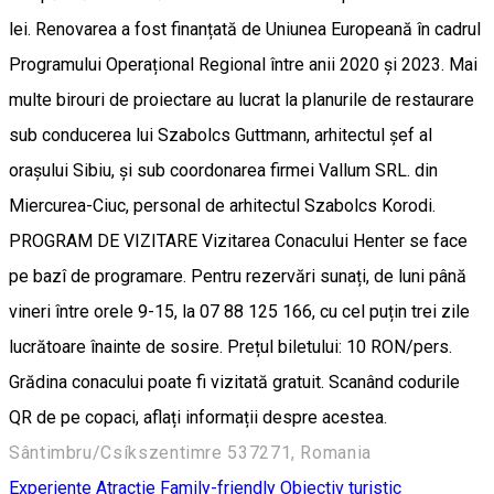
lei. Renovarea a fost finanțată de Uniunea Europeană în cadrul
Programului Operațional Regional între anii 2020 și 2023. Mai
multe birouri de proiectare au lucrat la planurile de restaurare
sub conducerea lui Szabolcs Guttmann, arhitectul șef al
orașului Sibiu, și sub coordonarea firmei Vallum SRL. din
Miercurea-Ciuc, personal de arhitectul Szabolcs Korodi.
PROGRAM DE VIZITARE Vizitarea Conacului Henter se face
pe bazî de programare. Pentru rezervări sunați, de luni până
vineri între orele 9-15, la 07 88 125 166, cu cel puțin trei zile
lucrătoare înainte de sosire. Prețul biletului: 10 RON/pers.
Grădina conacului poate fi vizitată gratuit. Scanând codurile
QR de pe copaci, aflați informații despre acestea.
Sântimbru/Csíkszentimre 537271, Romania
Experienţe
Atracție Family-friendly
Obiectiv turistic