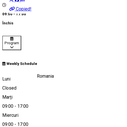
Copied!
09:00 - 17:00
Închis
Program
Weekly Schedule
Lăzarea 537135, Romania
Luni
Closed
Marți
Hartă
09:00
-
17:00
Miercuri
09:00
-
17:00