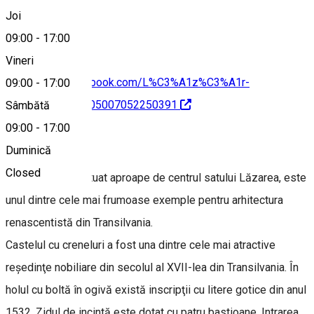
+40 745 295 925
Joi
09:00
-
17:00
Vineri
https://www.facebook.com/L%C3%A1z%C3%A1r-
09:00
-
17:00
kast%C3%A9ly-105007052250391
Sâmbătă
09:00
-
17:00
Despre
Duminică
Closed
Castelul Lázár, situat aproape de centrul satului Lăzarea, este
unul dintre cele mai frumoase exemple pentru arhitectura
renascentistă din Transilvania.
Castelul cu creneluri a fost una dintre cele mai atractive
reşedinţe nobiliare din secolul al XVII-lea din Transilvania. În
holul cu boltă în ogivă există inscripţii cu litere gotice din anul
1532. Zidul de incintă este dotat cu patru bastioane. Intrarea