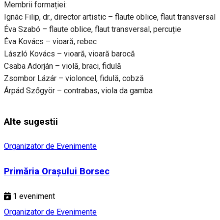
Membrii formației:
Ignác Filip, dr., director artistic – flaute oblice, flaut transversal
Éva Szabó – flaute oblice, flaut transversal, percuție
Éva Kovács – vioară, rebec
László Kovács – vioară, vioară barocă
Csaba Adorján – violă, braci, fidulă
Zsombor Lázár – violoncel, fidulă, cobză
Árpád Szőgyör – contrabas, viola da gamba
Alte sugestii
Organizator de Evenimente
Primăria Orașului Borsec
1
eveniment
Organizator de Evenimente