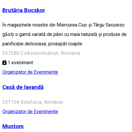
Brutăria Bocskor
În magazinele noastre din Miercurea Ciuc și Târgu Secuiesc
găsiți o gamă variată de pâini cu maia naturală și produse de
panificație delicioase, proaspăt coapte.
537280 Csíkszentmárton, Románia
1
eveniment
Organizator de Evenimente
Casă de lavandă
537104 Bikafalva, Románia
Organizator de Evenimente
Muntom