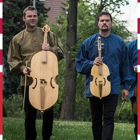
Închirieri auto
Închirieri de biciclete
English