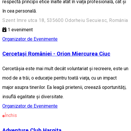
respectă principii etice înalte atât în viața profesională, cât și
în cea personală.
Szent Imre utca 18, 535600 Odorheiu Secuiesc, Románia
1
eveniment
Organizator de Evenimente
Cercetași României - Orion Miercurea Ciuc
Cercetăşia este mai mult decât voluntariat şi recreere, este un
mod de a trăi, o educaţie pentru toată viaţa, cu un impact
major asupra tinerilor. Ea leagă prietenii, creează oportunităţi,
insuflă egalitate şi diversitate.
Organizator de Evenimente
Închis
Adventure Club Hargita