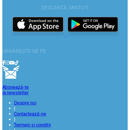
DESCARCĂ GRATUIT
URMĂREȘTE-NE PE
Abonează-te
la newsletter
Despre noi
|
Contactează-ne
|
Termeni și condiții