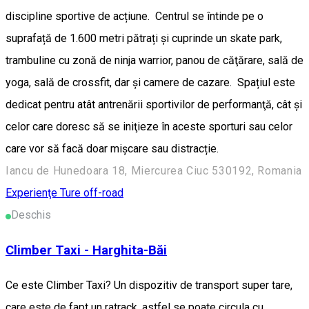
discipline sportive de acțiune. Centrul se întinde pe o
suprafață de 1.600 metri pătrați și cuprinde un skate park,
trambuline cu zonă de ninja warrior, panou de căţărare, sală de
yoga, sală de crossfit, dar şi camere de cazare. Spațiul este
dedicat pentru atât antrenării sportivilor de performanţă, cât şi
celor care doresc să se iniţieze în aceste sporturi sau celor
care vor să facă doar mişcare sau distracție.
Iancu de Hunedoara 18, Miercurea Ciuc 530192, Romania
Experienţe
Ture off-road
Deschis
Climber Taxi - Harghita-Băi
Ce este Climber Taxi? Un dispozitiv de transport super tare,
care este de fapt un ratrack, astfel se poate circula cu