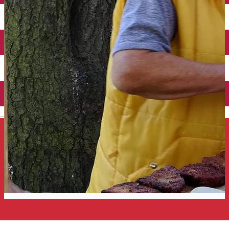
Închirieri auto
Închirieri de biciclete
English