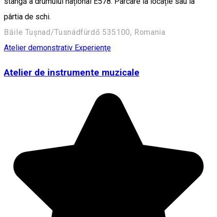
stângă a drumului național E578. Parcare la locație sau la
pârtia de schi.
Băile Tușnad/Tusnádfürdő 535100, Romania
Atelier demonstrativ
Experienţe
Atelier de instrumente muzicale