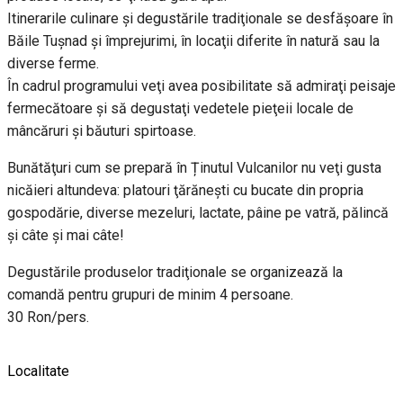
Itinerarile culinare şi degustările tradiţionale se desfăşoare în
Băile Tuşnad şi împrejurimi, în locaţii diferite în natură sau la
diverse ferme.
În cadrul programului veţi avea posibilitate să admiraţi peisaje
fermecătoare şi să degustaţi vedetele pieţeii locale de
mâncăruri şi băuturi spirtoase.
Bunătăţuri cum se prepară în Ținutul Vulcanilor nu veţi gusta
nicăieri altundeva: platouri ţărăneşti cu bucate din propria
gospodărie, diverse mezeluri, lactate, pâine pe vatră, pălincă
şi câte şi mai câte!
Degustările produselor tradiţionale se organizează la
comandă pentru grupuri de minim 4 persoane.
30 Ron/pers.
Localitate