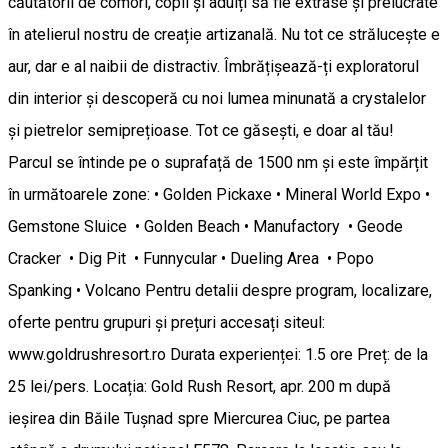
căutătorii de comori, copii și adulți să fie extrase și prelucrate
în atelierul nostru de creație artizanală. Nu tot ce strălucește e
aur, dar e al naibii de distractiv. Îmbrățișează-ți exploratorul
din interior și descoperă cu noi lumea minunată a crystalelor
și pietrelor semiprețioase. Tot ce găsești, e doar al tău!
Parcul se întinde pe o suprafață de 1500 nm și este împărțit
în următoarele zone: • Golden Pickaxe • Mineral World Expo •
Gemstone Sluice • Golden Beach • Manufactory • Geode
Cracker • Dig Pit • Funnycular • Dueling Area • Popo
Spanking • Volcano Pentru detalii despre program, localizare,
oferte pentru grupuri și prețuri accesați siteul:
www.goldrushresort.ro Durata experienței: 1.5 ore Preț: de la
25 lei/pers. Locația: Gold Rush Resort, apr. 200 m după
ieșirea din Băile Tușnad spre Miercurea Ciuc, pe partea