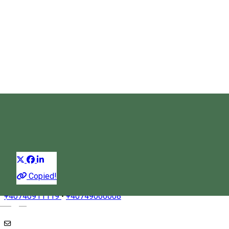
Gustați Ținutul Vulcanilor
Experienţe
Distribuie
Copied!
+40740911119
•
+40749066008
Magyar