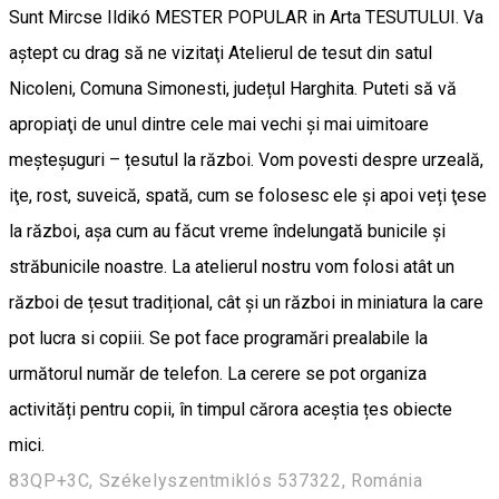
Sunt Mircse Ildikó MESTER POPULAR in Arta TESUTULUI. Va
aştept cu drag să ne vizitaţi Atelierul de tesut din satul
Nicoleni, Comuna Simonesti, județul Harghita. Puteti să vă
apropiaţi de unul dintre cele mai vechi şi mai uimitoare
meşteşuguri – țesutul la război. Vom povesti despre urzeală,
iţe, rost, suveică, spată, cum se folosesc ele și apoi veți ţese
la război, aşa cum au făcut vreme îndelungată bunicile şi
străbunicile noastre. La atelierul nostru vom folosi atât un
război de țesut tradițional, cât și un război in miniatura la care
pot lucra si copiii. Se pot face programări prealabile la
următorul număr de telefon. La cerere se pot organiza
activități pentru copii, în timpul cărora aceștia țes obiecte
mici.
83QP+3C, Székelyszentmiklós 537322, Románia