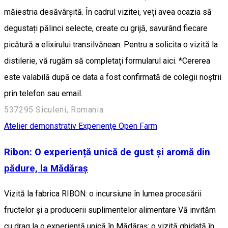
măiestria desăvârșită. În cadrul vizitei, veți avea ocazia să
degustați pălinci selecte, create cu grijă, savurând fiecare
picătură a elixirului transilvănean. Pentru a solicita o vizită la
distilerie, vă rugăm să completați formularul aici. *Cererea
este valabilă după ce data a fost confirmată de colegii noștrii
prin telefon sau email.
537295 Siculeni, Romania
Atelier demonstrativ
Experienţe
Open Farm
Ribon: O experiență unică de gust și aromă din
pădure, la Mădăraș
Vizită la fabrica RIBON: o incursiune în lumea procesării
fructelor și a producerii suplimentelor alimentare Vă invităm
cu drag la o experiență unică în Mădăraș: o vizită ghidată în