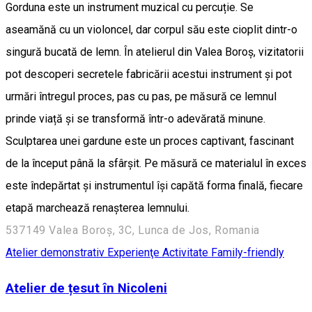
Gorduna este un instrument muzical cu percuție. Se
aseamănă cu un violoncel, dar corpul său este cioplit dintr-o
singură bucată de lemn. În atelierul din Valea Boroș, vizitatorii
pot descoperi secretele fabricării acestui instrument și pot
urmări întregul proces, pas cu pas, pe măsură ce lemnul
prinde viață și se transformă într-o adevărată minune.
Sculptarea unei gardune este un proces captivant, fascinant
de la început până la sfârșit. Pe măsură ce materialul în exces
este îndepărtat și instrumentul își capătă forma finală, fiecare
etapă marchează renașterea lemnului.
537149 Valea Boroș, 3C, Lunca de Jos, Romania
Atelier demonstrativ
Experienţe
Activitate Family-friendly
Atelier de țesut în Nicoleni