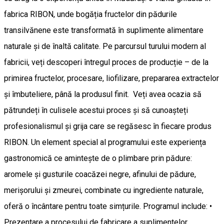
fabrica RIBON, unde bogăția fructelor din pădurile
transilvănene este transformată în suplimente alimentare
naturale și de înaltă calitate. Pe parcursul turului modern al
fabricii, veți descoperi întregul proces de producție – de la
primirea fructelor, procesare, liofilizare, prepararea extractelor
și îmbuteliere, până la produsul finit. Veți avea ocazia să
pătrundeți în culisele acestui proces și să cunoașteți
profesionalismul și grija care se regăsesc în fiecare produs
RIBON. Un element special al programului este experiența
gastronomică ce amintește de o plimbare prin pădure:
aromele și gusturile coacăzei negre, afinului de pădure,
merişorului și zmeurei, combinate cu ingrediente naturale,
oferă o încântare pentru toate simțurile. Programul include: •
Prezentare a procesului de fabricare a suplimentelor