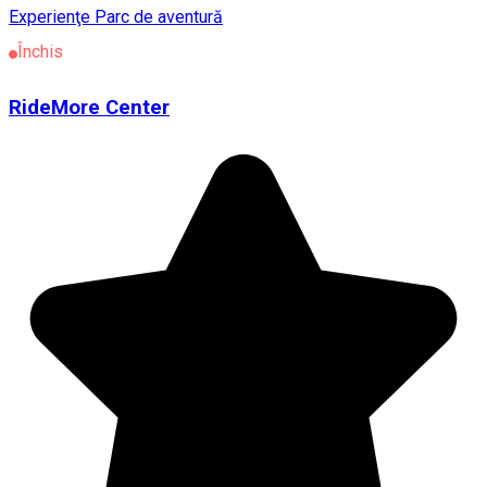
Experienţe
Parc de aventură
Închis
RideMore Center