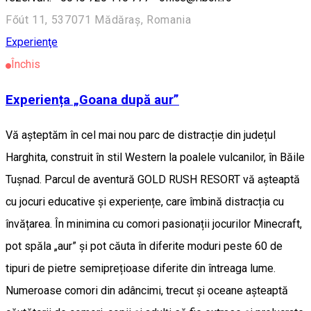
Főút 11, 537071 Mădăraș, Romania
Experienţe
Închis
Experiența „Goana după aur”
Vă așteptăm în cel mai nou parc de distracție din județul
Harghita, construit în stil Western la poalele vulcanilor, în Băile
Tușnad. Parcul de aventură GOLD RUSH RESORT vă așteaptă
cu jocuri educative și experiențe, care îmbină distracția cu
învățarea. În minimina cu comori pasionații jocurilor Minecraft,
pot spăla „aur” și pot căuta în diferite moduri peste 60 de
tipuri de pietre semiprețioase diferite din întreaga lume.
Numeroase comori din adâncimi, trecut și oceane așteaptă