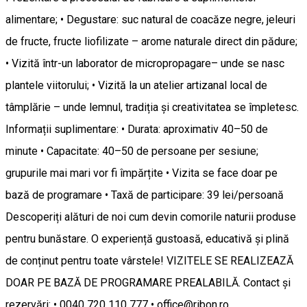
alimentare; • Degustare: suc natural de coacăze negre, jeleuri
de fructe, fructe liofilizate – arome naturale direct din pădure;
• Vizită într-un laborator de micropropagare– unde se nasc
plantele viitorului; • Vizită la un atelier artizanal local de
tâmplărie – unde lemnul, tradiția și creativitatea se împletesc.
Informații suplimentare: • Durata: aproximativ 40–50 de
minute • Capacitate: 40–50 de persoane per sesiune;
grupurile mai mari vor fi împărțite • Vizita se face doar pe
bază de programare • Taxă de participare: 39 lei/persoană
Descoperiți alături de noi cum devin comorile naturii produse
pentru bunăstare. O experiență gustoasă, educativă și plină
de conținut pentru toate vârstele! VIZITELE SE REALIZEAZĂ
DOAR PE BAZĂ DE PROGRAMARE PREALABILĂ. Contact și
rezervări: • 0040 720 110 777 • office@ribon.ro