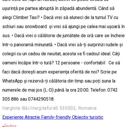
ușurință pe partea abruptă în zăpadă abundentă. Când să
alegi Climber Taxi? • Dacă vrei să aluneci de la turnul TV cu
schiuri sau snowboard și vrei să ajungi pe calea mai ușoară în
sus. • Dacă vrei o călătorie de jumătate de oră care se încheie
într-o panoramă minunată. • Dacă vrei să-ți surprinzi rudele și
colegii cu un cadou de neuitat, acesta va fi cadoul ideal. Câți
oameni încăpe într-o tură? 12 persoane - confortabil Ce să
faci dacă dorești acum experiența oferită de noi? Scrie pe
WhatsApp și rezervă-ți călătoria din timp sau poți suna la
numerele de mai jos (L-D) până la ora 20:00. Telefon: 0742
305 886 sau 0744290518.
Harghita-Băi/Hargitafürdő 530002, Romania
Experienţe
Atracție Family-friendly
Obiectiv turistic
Închis