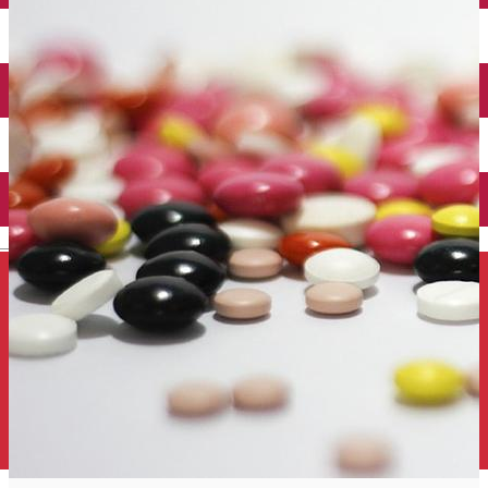
Închirieri auto
Închirieri de biciclete
English