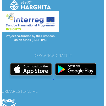
DESCARCĂ GRATUIT
URMĂREȘTE-NE PE