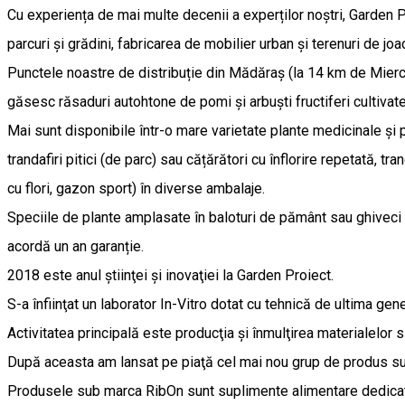
Cu experiența de mai multe decenii a experților noștri, Garden Pr
parcuri și grădini, fabricarea de mobilier urban și terenuri de 
Punctele noastre de distribuție din Mădăraș (la 14 km de Mierc
găsesc răsaduri autohtone de pomi și arbuști fructiferi cultivate
Mai sunt disponibile într-o mare varietate plante medicinale și 
trandafiri pitici (de parc) sau cățărători cu înflorire repetată, t
cu flori, gazon sport) în diverse ambalaje.
Speciile de plante amplasate în baloturi de pământ sau ghiveci su
acordă un an garanție.
2018 este anul ştiinţei şi inovaţiei la Garden Proiect.
S-a înfiinţat un laborator In-Vitro dotat cu tehnică de ultima gene
Activitatea principală este producţia şi înmulţirea materialelor să
După aceasta am lansat pe piaţă cel mai nou grup de produs s
Produsele sub marca RibOn sunt suplimente alimentare dedicate 