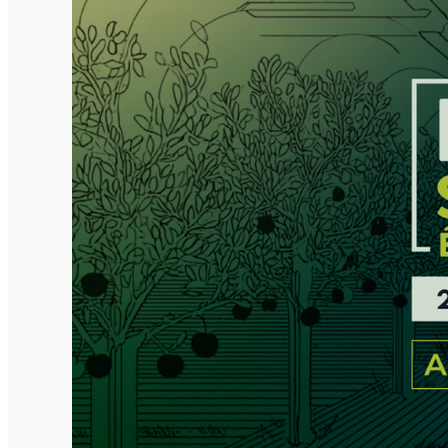
Închirieri de biciclete
English