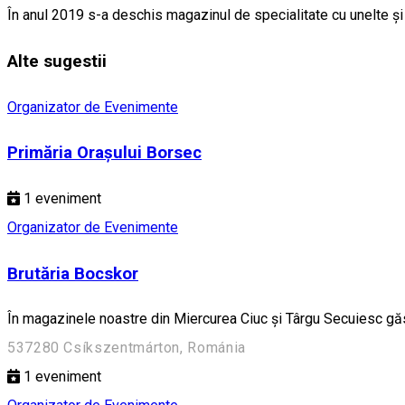
În anul 2019 s-a deschis magazinul de specialitate cu unelte şi
Alte sugestii
Organizator de Evenimente
Primăria Orașului Borsec
1
eveniment
Organizator de Evenimente
Brutăria Bocskor
În magazinele noastre din Miercurea Ciuc și Târgu Secuiesc găsi
537280 Csíkszentmárton, Románia
1
eveniment