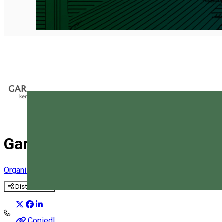
Garden Proiect
Organizator de Evenimente
Distribuie
Magyar
Copied!