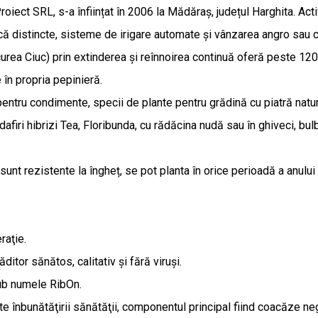
oiect SRL, s-a înființat în 2006 la Mădăraș, județul Harghita. Acti
joacă distincte, sisteme de irigare automate și vânzarea angro sa
urea Ciuc) prin extinderea și reînnoirea continuă oferă peste 120
 în propria pepinieră.
pentru condimente, specii de plante pentru grădină cu piatră natur
randafiri hibrizi Tea, Floribunda, cu rădăcina nudă sau în ghiveci, b
nt rezistente la îngheț, se pot planta în orice perioadă a anului d
raţie.
ditor sănătos, calitativ şi fără viruşi.
ub numele RibOn.
înbunătăţirii sănătăţii, componentul principal fiind coacăze neg