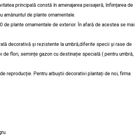
vitatea principală constă în amenajarea peisajeră, înființarea de
u cu amănuntul de plante ornamentale.
0 de plante ornamentale de exterior. În afară de acestea se mai
ală decorativă și rezistente la umbră,diferite specii și rase de
ulbi de flori, semințe gazon cu destinație specială ( pentru umbră,
e reproducție. Pentru arbuștii decorativi plantați de noi, firma
ru.