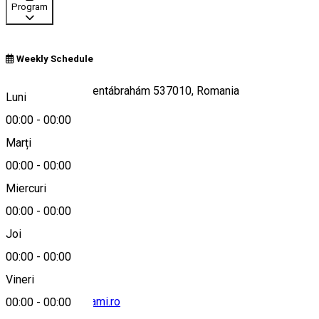
Program
Weekly Schedule
95, Avrămești/Szentábrahám 537010, Romania
Luni
00:00
-
00:00
Marți
Hartă
00:00
-
00:00
Miercuri
00:00
-
00:00
+40 744 919 210
Joi
00:00
-
00:00
Vineri
info@szentabrahami.ro
00:00
-
00:00