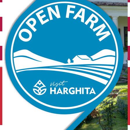
Închirieri auto
Închirieri de biciclete
English