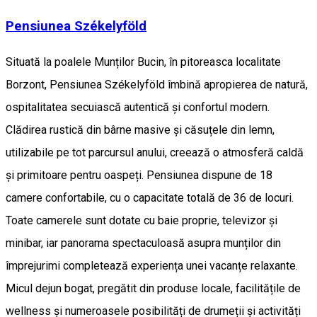
Pensiunea Székelyföld
Situată la poalele Munților Bucin, în pitoreasca localitate
Borzont, Pensiunea Székelyföld îmbină apropierea de natură,
ospitalitatea secuiască autentică și confortul modern.
Clădirea rustică din bârne masive și căsuțele din lemn,
utilizabile pe tot parcursul anului, creează o atmosferă caldă
și primitoare pentru oaspeți. Pensiunea dispune de 18
camere confortabile, cu o capacitate totală de 36 de locuri.
Toate camerele sunt dotate cu baie proprie, televizor și
minibar, iar panorama spectaculoasă asupra munților din
împrejurimi completează experiența unei vacanțe relaxante.
Micul dejun bogat, pregătit din produse locale, facilitățile de
wellness și numeroasele posibilități de drumeții și activități