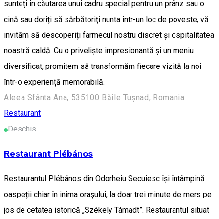
sunteți în căutarea unui cadru special pentru un prânz sau o
cină sau doriți să sărbătoriți nunta într-un loc de poveste, vă
invităm să descoperiți farmecul nostru discret și ospitalitatea
noastră caldă. Cu o priveliște impresionantă și un meniu
diversificat, promitem să transformăm fiecare vizită la noi
într-o experiență memorabilă.
Aleea Sfânta Ana, 535100 Băile Tușnad, Romania
Restaurant
Deschis
Restaurant Plébános
Restaurantul Plébános din Odorheiu Secuiesc își întâmpină
oaspeții chiar în inima orașului, la doar trei minute de mers pe
jos de cetatea istorică „Székely Támadt”. Restaurantul situat