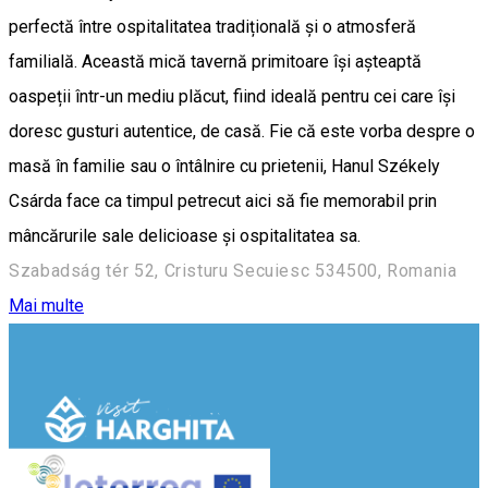
perfectă între ospitalitatea tradițională și o atmosferă
familială. Această mică tavernă primitoare își așteaptă
oaspeții într-un mediu plăcut, fiind ideală pentru cei care își
doresc gusturi autentice, de casă. Fie că este vorba despre o
masă în familie sau o întâlnire cu prietenii, Hanul Székely
Csárda face ca timpul petrecut aici să fie memorabil prin
mâncărurile sale delicioase și ospitalitatea sa.
Szabadság tér 52, Cristuru Secuiesc 534500, Romania
Mai multe