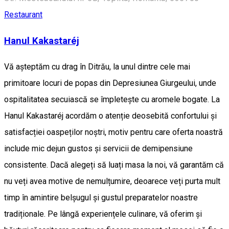
Restaurant
Hanul Kakastaréj
Vă așteptăm cu drag în Ditrău, la unul dintre cele mai
primitoare locuri de popas din Depresiunea Giurgeului, unde
ospitalitatea secuiască se împletește cu aromele bogate. La
Hanul Kakastaréj acordăm o atenție deosebită confortului și
satisfacției oaspeților noștri, motiv pentru care oferta noastră
include mic dejun gustos și servicii de demipensiune
consistente. Dacă alegeți să luați masa la noi, vă garantăm că
nu veți avea motive de nemulțumire, deoarece veți purta mult
timp în amintire belșugul și gustul preparatelor noastre
tradiționale. Pe lângă experiențele culinare, vă oferim și