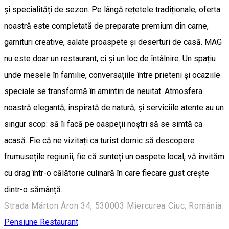
și specialități de sezon. Pe lângă rețetele tradiționale, oferta
noastră este completată de preparate premium din carne,
garnituri creative, salate proaspete și deserturi de casă. MAG
nu este doar un restaurant, ci și un loc de întâlnire. Un spațiu
unde mesele în familie, conversațiile între prieteni și ocaziile
speciale se transformă în amintiri de neuitat. Atmosfera
noastră elegantă, inspirată de natură, și serviciile atente au un
singur scop: să îi facă pe oaspeții noștri să se simtă ca
acasă. Fie că ne vizitați ca turist dornic să descopere
frumusețile regiunii, fie că sunteți un oaspete local, vă invităm
cu drag într-o călătorie culinară în care fiecare gust crește
dintr-o sămânță.
Strada Márton Áron 34, 530003 Miercurea Ciuc, Románia
Pensiune
Restaurant