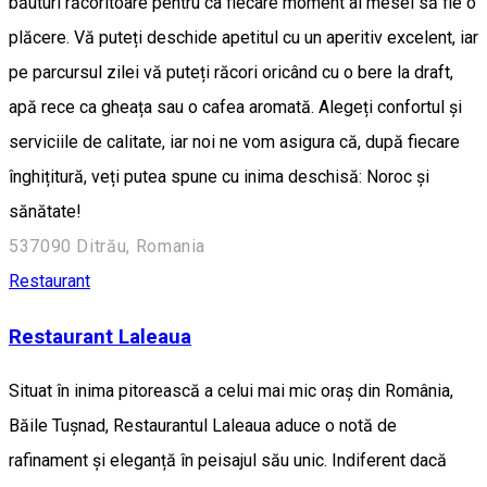
băuturi răcoritoare pentru ca fiecare moment al mesei să fie o
plăcere. Vă puteți deschide apetitul cu un aperitiv excelent, iar
pe parcursul zilei vă puteți răcori oricând cu o bere la draft,
apă rece ca gheața sau o cafea aromată. Alegeți confortul și
serviciile de calitate, iar noi ne vom asigura că, după fiecare
înghițitură, veți putea spune cu inima deschisă: Noroc și
sănătate!
537090 Ditrău, Romania
Restaurant
Restaurant Laleaua
Situat în inima pitorească a celui mai mic oraș din România,
Băile Tușnad, Restaurantul Laleaua aduce o notă de
rafinament și eleganță în peisajul său unic. Indiferent dacă