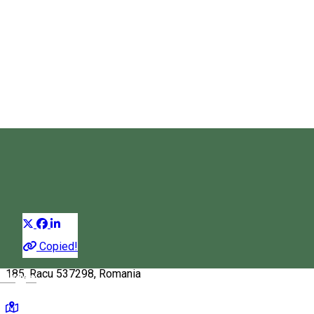
Hanul Cserekert
Restaurant
Distribuie
Copied!
185, Racu 537298, Romania
Magyar