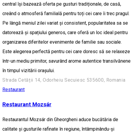
central își bazează oferta pe gusturi tradiționale, de casă,
creând o atmosferă familială pentru toți cei care îi trec pragul.
Pe lângă meniul zilei variat și consistent, popularitatea sa se
datorează și spațiului generos, care oferă un loc ideal pentru
organizarea diferitelor evenimente de familie sau sociale.
Este alegerea perfectă pentru cei care doresc să se relaxeze
într-un mediu primitor, savurând arome autentice transilvănene
în timpul vizitării orașului.
Strada Cetății 14, Odorheiu Secuiesc 535600, Romania
Restaurant
Restaurant Mozsár
Restaurantul Mozsár din Gheorgheni aduce bucătăria de
calitate și gusturile rafinate în regiune, întâmpinându-și