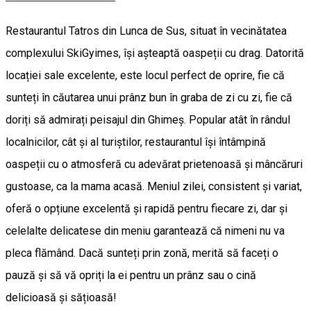
Restaurantul Tatros din Lunca de Sus, situat în vecinătatea
complexului SkiGyimes, își așteaptă oaspeții cu drag. Datorită
locației sale excelente, este locul perfect de oprire, fie că
sunteți în căutarea unui prânz bun în graba de zi cu zi, fie că
doriți să admirați peisajul din Ghimeș. Popular atât în rândul
localnicilor, cât și al turiștilor, restaurantul își întâmpină
oaspeții cu o atmosferă cu adevărat prietenoasă și mâncăruri
gustoase, ca la mama acasă. Meniul zilei, consistent și variat,
oferă o opțiune excelentă și rapidă pentru fiecare zi, dar și
celelalte delicatese din meniu garantează că nimeni nu va
pleca flămând. Dacă sunteți prin zonă, merită să faceți o
pauză și să vă opriți la ei pentru un prânz sau o cină
delicioasă și sățioasă!