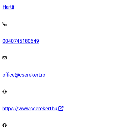
Hartă
0040745180649
office@cserekert.ro
https://www.cserekert.hu