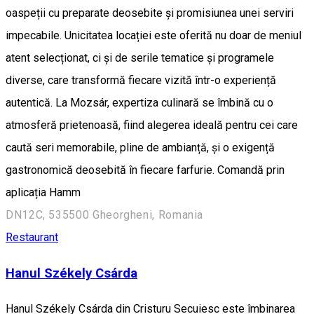
oaspeții cu preparate deosebite și promisiunea unei serviri
impecabile. Unicitatea locației este oferită nu doar de meniul
atent selecționat, ci și de serile tematice și programele
diverse, care transformă fiecare vizită într-o experiență
autentică. La Mozsár, expertiza culinară se îmbină cu o
atmosferă prietenoasă, fiind alegerea ideală pentru cei care
caută seri memorabile, pline de ambianță, și o exigență
gastronomică deosebită în fiecare farfurie. Comandă prin
aplicația Hamm
DN12C, 535500 Gheorgheni, Romania
Restaurant
Hanul Székely Csárda
Hanul Székely Csárda din Cristuru Secuiesc este îmbinarea