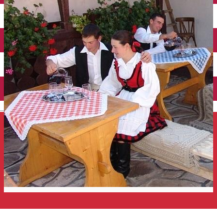
Închirieri auto
Închirieri de biciclete
English