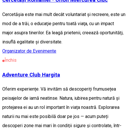
Cercetași României - Orion Miercurea Ciuc
Cercetăşia este mai mult decât voluntariat şi recreere, este un
mod de a trăi, o educaţie pentru toată viaţa, cu un impact
major asupra tinerilor. Ea leagă prietenii, creează oportunităţi,
insuflă egalitate şi diversitate.
Organizator de Evenimente
Închis
Adventure Club Hargita
Oferim experiențe. Vă invităm să descoperiți frumusețea
peisajelor de iarnă neatinse. Natura, iubirea pentru natură și
protejarea ei au un rol important în viața noastră. Explorarea
naturii nu mai este posibilă doar pe jos — acum puteți
descoperi zone mai mari în condiții sigure și controlate, într-