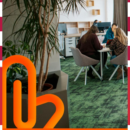
Închirieri auto
Închirieri de biciclete
English