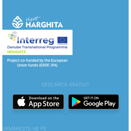
DESCARCĂ GRATUIT
URMĂREȘTE-NE PE