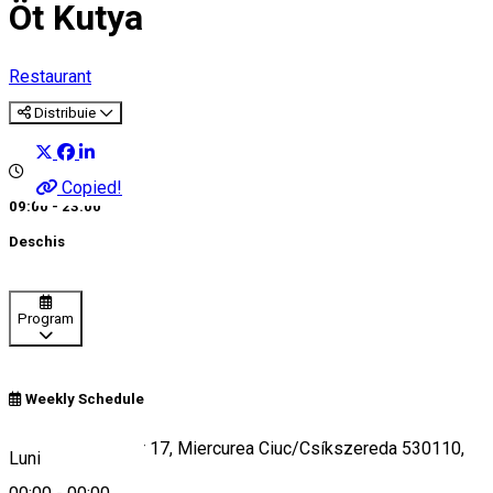
Öt Kutya
Restaurant
Distribuie
Copied!
09:00 - 23:00
Deschis
Program
Weekly Schedule
Strada Zöld Péter 17, Miercurea Ciuc/Csíkszereda 530110,
Luni
Romania