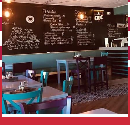
Închirieri auto
Închirieri de biciclete
English