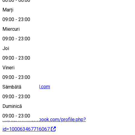
00:00
-
00:00
Marți
09:00
-
23:00
Hartă
Miercuri
09:00
-
23:00
Joi
0040-744575124
09:00
-
23:00
Vineri
09:00
-
23:00
birootto71@gmail.com
Sâmbătă
09:00
-
23:00
Duminică
09:00
-
23:00
https://www.facebook.com/profile.php?
id=100063467716067