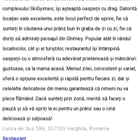
complexului SkiGyimes, își așteaptă oaspeții cu drag. Datorită
locației sale excelente, este locul perfect de oprire, fie că
sunteți în căutarea unui prânz bun în graba de zi cu zi, fie că
doriți să admirați peisajul din Ghimeș. Popular atât în rândul
localnicilor, cât și al turiștilor, restaurantul își întâmpină
oaspeții cu o atmosferă cu adevărat prietenoasă și mâncăruri
gustoase, ca la mama acasă. Meniul zilei, consistent și variat,
oferă o opțiune excelentă și rapidă pentru fiecare zi, dar și
celelalte delicatese din meniu garantează că nimeni nu va
pleca flămând. Dacă sunteți prin zonă, merită să faceți o
pauză și să vă opriți la ei pentru un prânz sau o cină
delicioasă și sățioasă!
Lunca de Sus 586, 537155 Harghita, Romania
Restaurant