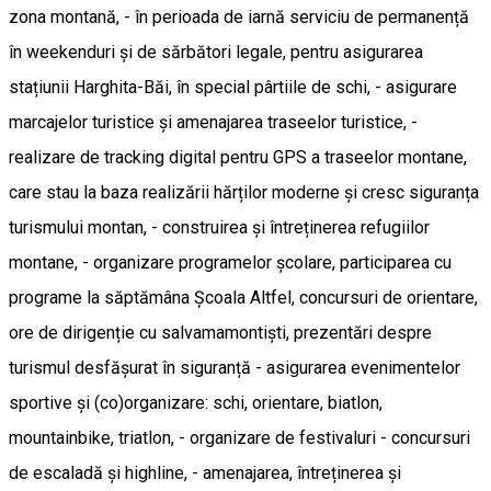
zona montană, - în perioada de iarnă serviciu de permanență
în weekenduri și de sărbători legale, pentru asigurarea
stațiunii Harghita-Băi, în special pârtiile de schi, - asigurare
marcajelor turistice și amenajarea traseelor turistice, -
realizare de tracking digital pentru GPS a traseelor montane,
care stau la baza realizării hărților moderne și cresc siguranța
turismului montan, - construirea și întreținerea refugiilor
montane, - organizare programelor școlare, participarea cu
programe la săptămâna Școala Altfel, concursuri de orientare,
ore de dirigenție cu salvamamontiști, prezentări despre
turismul desfășurat în siguranță - asigurarea evenimentelor
sportive și (co)organizare: schi, orientare, biatlon,
mountainbike, triatlon, - organizare de festivaluri - concursuri
de escaladă și highline, - amenajarea, întreținerea și