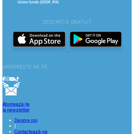
DESCARCĂ GRATUIT
URMĂREȘTE-NE PE
Abonează-te
la newsletter
Despre noi
|
Contactează-ne