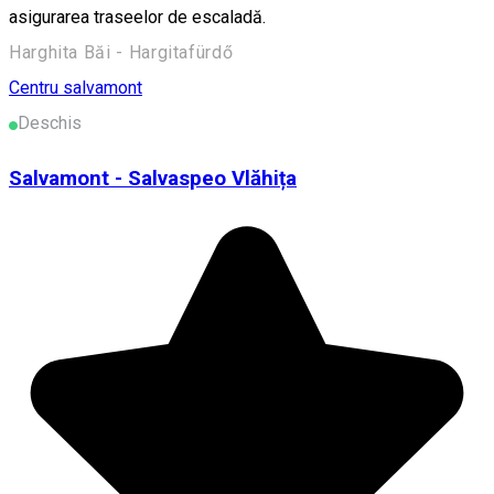
asigurarea traseelor de escaladă.
Harghita Băi - Hargitafürdő
Centru salvamont
Deschis
Salvamont - Salvaspeo Vlăhița