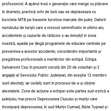
profesionist. A apărut însă o generație care merge cu plăcere
în drumeții, practică schi de tură sau se deplaseaza cu
biciclete MTB pe traseele turistice marcate din județ. Datorit
numărului de turiști care a crescut semnificativ în ultimii ani,
accidentele și cazurile de rătăcire s-au înmulțit în zona
noastră, așadar pe lângă programele de educare centrate pe
prevenirea a acestor accidente, considerăm importantă și
pregătirea profesională a membrilor din echipă. Echipa
Salvamont Ciuc în prezent constă din 20 de voluntari și 2
angajați al Seviciului Public Județean, din aceștia 12 membrii
sunt atestați, iar ceilalți sunt în procesul de a-și obține
atestatele. Zona de acțiune a echipei este partea sud-estică a
județului, mai precis Depresiunea Ciucului și munții care
înconjoară depresiunea, în sud Munții Ciumad, Băile Tușnad și