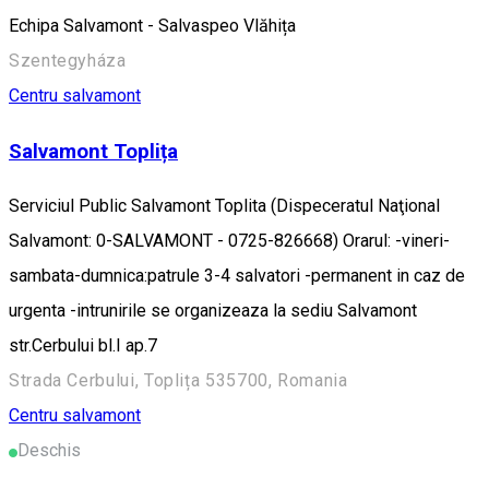
Echipa Salvamont - Salvaspeo Vlăhița
Szentegyháza
Centru salvamont
Salvamont Toplița
Serviciul Public Salvamont Toplita (Dispeceratul Naţional
Salvamont: 0-SALVAMONT - 0725-826668) Orarul: -vineri-
sambata-dumnica:patrule 3-4 salvatori -permanent in caz de
urgenta -intrunirile se organizeaza la sediu Salvamont
str.Cerbului bl.I ap.7
Strada Cerbului, Toplița 535700, Romania
Centru salvamont
Deschis