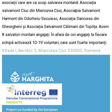
asociații care are ca scop salvarea montanã: Asociația
salvamont Ciuc din Miercurea Ciuc, Asociaþia Salvamont
Harmont din Odorheiu-Secuiesc, Asociația Dancuras din
Gheorgheni și Asociația Salvamont Cãlimani din Toplița. Avem
8 salvatori montani angajați. În afara de cei angajați la fiecare
echipã activeazã 10-19 voluntari, care sunt foarte importanți.
Strada Libertății 5, Miercurea Ciuc 530003, Romania