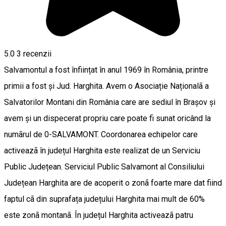
5.0
3
recenzii
Salvamontul a fost înființat în anul 1969 în România, printre
primii a fost și Jud. Harghita. Avem o Asociație Naționalã a
Salvatorilor Montani din România care are sediul în Brașov și
avem și un dispecerat propriu care poate fi sunat oricând la
numãrul de 0-SALVAMONT. Coordonarea echipelor care
activeazã în județul Harghita este realizat de un Serviciu
Public Județean. Serviciul Public Salvamont al Consiliului
Județean Harghita are de acoperit o zonã foarte mare dat fiind
faptul cã din suprafața județului Harghita mai mult de 60%
este zonã montanã. În județul Harghita activeazã patru