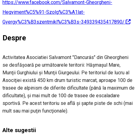
https://www.facebook.com/Salvamont-Gheorgheni-
Hegyiment%C5%91-Szolg%C3%A1lat-
Gyergy%C3%B3szentmikl%C3%B3s-349339435417890/
Despre
Activitatea Asociatiei Salvamont "Dancurás" din Gheorgheni
se desfăşoară pe următoarele teritorii: Hăşmaşul Mare,
Munţii Gurghiului şi Munţii Giurgeului. Pe teritoriul de lucru al
Asociţiei există 450 km drum turistic marcat, aproape 100 de
trasee de alpinism de diferite dificultate (până la maximum de
dificultate), şi mai mult de 100 de trasee de escaladare
sportivă. Pe acest teritoriu se află şi şapte piste de schi (mai
mult sau mai puţin funcţionale).
Alte sugestii