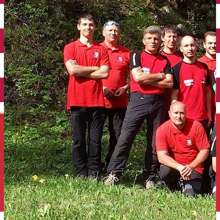
Închirieri auto
Închirieri de biciclete
English