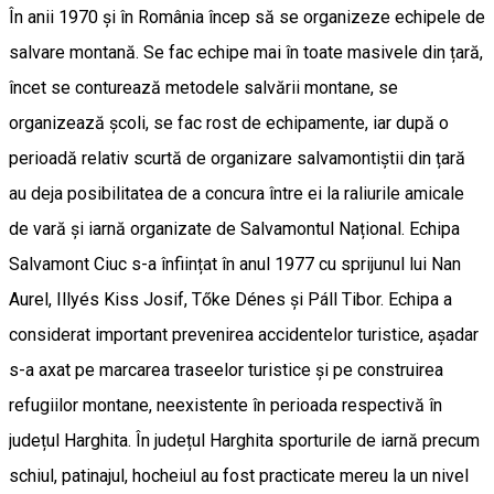
În anii 1970 și în România încep să se organizeze echipele de
salvare montană. Se fac echipe mai în toate masivele din țară,
încet se conturează metodele salvării montane, se
organizează școli, se fac rost de echipamente, iar după o
perioadă relativ scurtă de organizare salvamontiștii din țară
au deja posibilitatea de a concura între ei la raliurile amicale
de vară și iarnă organizate de Salvamontul Național. Echipa
Salvamont Ciuc s-a înființat în anul 1977 cu sprijunul lui Nan
Aurel, Illyés Kiss Josif, Tőke Dénes și Páll Tibor. Echipa a
considerat important prevenirea accidentelor turistice, așadar
s-a axat pe marcarea traseelor turistice și pe construirea
refugiilor montane, neexistente în perioada respectivă în
județul Harghita. În județul Harghita sporturile de iarnă precum
schiul, patinajul, hocheiul au fost practicate mereu la un nivel