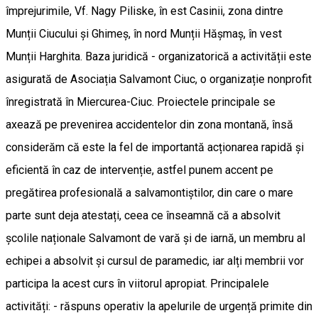
împrejurimile, Vf. Nagy Piliske, în est Casinii, zona dintre
Munții Ciucului și Ghimeș, în nord Munții Hășmaș, în vest
Munții Harghita. Baza juridică - organizatorică a activității este
asigurată de Asociația Salvamont Ciuc, o organizație nonprofit
înregistrată în Miercurea-Ciuc. Proiectele principale se
axează pe prevenirea accidentelor din zona montană, însă
considerăm că este la fel de importantă acționarea rapidă și
eficientă în caz de intervenție, astfel punem accent pe
pregătirea profesională a salvamontiștilor, din care o mare
parte sunt deja atestați, ceea ce înseamnă că a absolvit
școlile naționale Salvamont de vară și de iarnă, un membru al
echipei a absolvit și cursul de paramedic, iar alți membrii vor
participa la acest curs în viitorul apropiat. Principalele
activități: - răspuns operativ la apelurile de urgență primite din