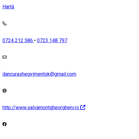
Hartă
0724 212 586
•
0723 148 797
dancurashegyimentok@gmail.com
http://www.salvamontgheorgheni.ro