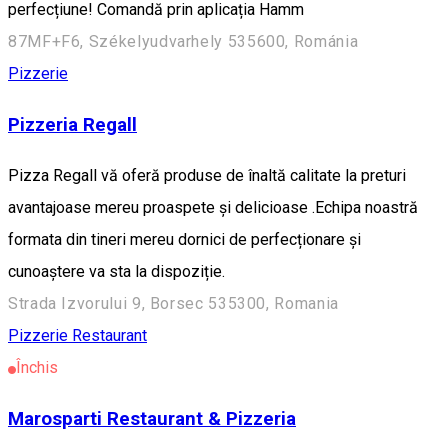
perfecțiune! Comandă prin aplicația Hamm
87MF+F6, Székelyudvarhely 535600, Románia
Pizzerie
Pizzeria Regall
Pizza Regall vă oferă produse de înaltă calitate la preturi
avantajoase mereu proaspete și delicioase .Echipa noastră
formata din tineri mereu dornici de perfecționare și
cunoaștere va sta la dispoziție.
Strada Izvorului 9, Borsec 535300, Romania
Pizzerie
Restaurant
Închis
Marosparti Restaurant & Pizzeria