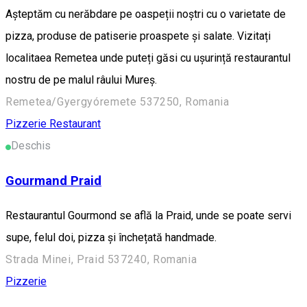
Așteptăm cu nerăbdare pe oaspeții noștri cu o varietate de
pizza, produse de patiserie proaspete și salate. Vizitați
localitaea Remetea unde puteți găsi cu ușurință restaurantul
nostru de pe malul râului Mureș.
Remetea/Gyergyóremete 537250, Romania
Pizzerie
Restaurant
Deschis
Gourmand Praid
Restaurantul Gourmond se află la Praid, unde se poate servi
supe, felul doi, pizza și închețată handmade.
Strada Minei, Praid 537240, Romania
Pizzerie