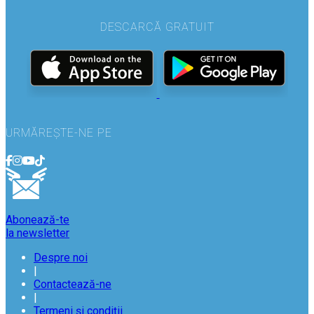
DESCARCĂ GRATUIT
URMĂREȘTE-NE PE
Abonează-te
la newsletter
Despre noi
|
Contactează-ne
|
Termeni și condiții