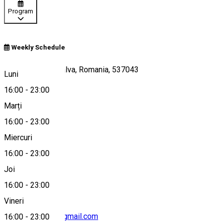
Program
Weekly Schedule
346.szám, Bankfalva, Romania, 537043
Luni
16:00
-
23:00
Marți
Hartă
16:00
-
23:00
Miercuri
16:00
-
23:00
0040724275335
Joi
16:00
-
23:00
Vineri
kurucz.elvira69@gmail.com
16:00
-
23:00