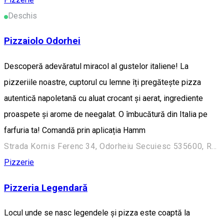
Deschis
Pizzaiolo Odorhei
Descoperă adevăratul miracol al gustelor italiene! La
pizzeriile noastre, cuptorul cu lemne îți pregătește pizza
autentică napoletană cu aluat crocant și aerat, ingrediente
proaspete și arome de neegalat. O îmbucătură din Italia pe
farfuria ta! Comandă prin aplicația Hamm
Strada Kornis Ferenc 34, Odorheiu Secuiesc 535600, Romania
Pizzerie
Pizzeria Legendară
Locul unde se nasc legendele și pizza este coaptă la