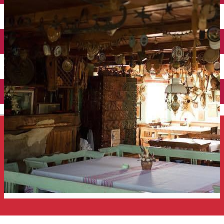
Închirieri auto
Închirieri de biciclete
English