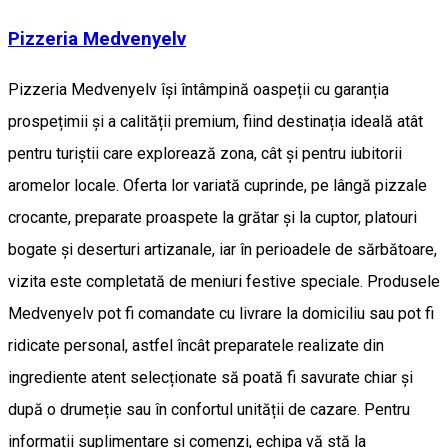
Pizzeria Medvenyelv
Pizzeria Medvenyelv își întâmpină oaspeții cu garanția
prospețimii și a calității premium, fiind destinația ideală atât
pentru turiștii care explorează zona, cât și pentru iubitorii
aromelor locale. Oferta lor variată cuprinde, pe lângă pizzale
crocante, preparate proaspete la grătar și la cuptor, platouri
bogate și deserturi artizanale, iar în perioadele de sărbătoare,
vizita este completată de meniuri festive speciale. Produsele
Medvenyelv pot fi comandate cu livrare la domiciliu sau pot fi
ridicate personal, astfel încât preparatele realizate din
ingrediente atent selecționate să poată fi savurate chiar și
după o drumeție sau în confortul unității de cazare. Pentru
informații suplimentare și comenzi, echipa vă stă la