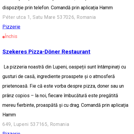
dispoziție prin telefon. Comandă prin aplicația Hamm
Péter utca 1, Satu Mare 537026, Romania
Pizzerie
Închis
Szekeres Pizza-Döner Restaurant
La pizzeria noastră din Lupeni, oaspeții sunt întâmpinați cu
gusturi de casă, ingrediente proaspete și o atmosferă
prietenoasă. Fie că este vorba despre pizza, doner sau un
prânz copios – la noi, fiecare îmbucătură este pregătită
mereu fierbinte, proaspătă și cu drag. Comandă prin aplicația
Hamm
649, Lupeni 537165, Romania
Pizzerie