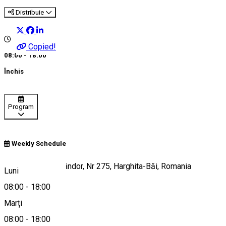
Distribuie
Copied!
08:00 - 18:00
Închis
Program
Weekly Schedule
Strada Kányádi Sándor, Nr 275, Harghita-Băi, Romania
Luni
08:00
-
18:00
Marți
Hartă
08:00
-
18:00