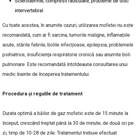
Sclerodermie, compresii radiculare, probleme de disc
intervertebral
Cu toate acestea, în anumite cazuri, utilizarea mofetei nu este
recomandată, cum ar fi sarcina, tumorile maligne, inflamațiile
acute, stările febrile, bolile infecțioase, epilepsia, problemele
psihiatrice, insuficiența respiratorie cronică sau anumite boli
pulmonare. Este recomandată întotdeauna consultarea unui
medic înainte de începerea tratamentului.
Procedura și regulile de tratament
Durata optimă a băilor de gaz mofetic este de 15 minute la
început, crescând treptat până la 30 de minute, de două ori pe
zi, timp de 10-28 de zile. Tratamentul trebuie efectuat