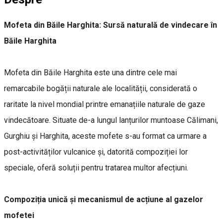
Mofeta din Băile Harghita: Sursă naturală de vindecare în
Băile Harghita
Mofeta din Băile Harghita este una dintre cele mai
remarcabile bogății naturale ale localității, considerată o
raritate la nivel mondial printre emanațiile naturale de gaze
vindecătoare. Situate de-a lungul lanțurilor muntoase Călimani,
Gurghiu și Harghita, aceste mofete s-au format ca urmare a
post-activităților vulcanice și, datorită compoziției lor
speciale, oferă soluții pentru tratarea multor afecțiuni.
Compoziția unică și mecanismul de acțiune al gazelor
mofetei