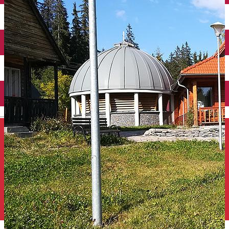
Închirieri auto
Închirieri de biciclete
English