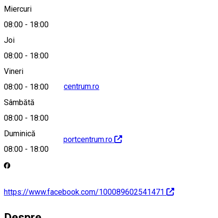
Miercuri
08:00
-
18:00
+40 770 365 510
Joi
08:00
-
18:00
Vineri
office@csikisportcentrum.ro
08:00
-
18:00
Sâmbătă
08:00
-
18:00
Duminică
http://www.csikisportcentrum.ro
08:00
-
18:00
https://www.facebook.com/100089602541471
Despre