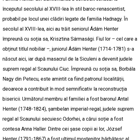
începutul secolului al XVIII-lea în stil baroc-renascentist,
probabil pe locul unei clădiri legate de familia Hadnagy. În
secolul al XVIII-lea, aici au trăit seniorul Ádám Henter
împreună cu soția sa, Krisztina Sármasági. Fiul lor – cel care a
obținut titlul nobiliar –, juniorul Ádám Henter (1714-1781) s-a
născut aici, iar după masacrul de la Siculeni a devenit judele
suprem regal al Scaunului Ciuc. Împreună cu soția sa, Borbála
Nagy din Petecu, este amintit ca fiind patronul localității,
deoarece a contribuit în mod semnificativ la reconstrucția
bisericii. Următorul membru al familiei a fost baronul Antal
Henter (1748-1824), șambelan imperial-regal, judele suprem
regal al Scaunului secuiesc Odorhei, a cărui soție a fost
contesa Anna Haller. Dintre cei șase copii ai lor, József
Henter (1791-1867) a fost ultimul moștenitor bărbătesc al