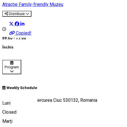
Atracție Family-friendly
Muzeu
Distribuie
Copied!
09:00 - 17:00
Închis
Program
Weekly Schedule
Piața Cetății 2, Miercurea Ciuc 530132, Romania
Luni
Closed
Marți
Hartă