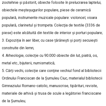
zootehnie şi păstorit, obiecte folosite în prelucrarea laptelui,
obiectele meşteşugurilor populare, piese de ceramică
populară, instrumente muzicale populare: violoncel, vioara
populară, clarinetul şi trompeta. Colecţia de textile (3336 de
piese) este alcătuită din textile de interior şi porturi populare;
3. Expoziția în aer liber, cu case țărănești și porți secuiești
construite din lemn;
4. Arheologie, colecție cu 90.000 obiecte din lut, piatră, os,
metal etc., bijuterii, numismatică;
5. Cărți vechi, colecție care conţine vechiul fond al bibliotecii
Ordinului Franciscan de la Şumuleu Ciuc, materialul bibliotecii
Gimnaziului Romano-catolic, manuscrise, tipărituri, reviste,
materiale de arhivă şi trusa de scule a legătoriei franciscane
de la Şumuleu;