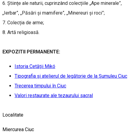
6. Științe ale naturii, cuprinzând colecțiile „Ape minerale”,
„Ierbar”, „Păsări și mamifere”, „Minereuri și roci”;
7. Colecția de arme;
8. Artă religioasă.
EXPOZITII PERMANENTE:
Istoria Cetăţii Mikó
Tipografia şi atelierul de legătorie de la Şumuleu Ciuc
Trecerea timpului în Ciuc
Valori restaurate ale tezaurului sacral
Localitate
Miercurea Ciuc