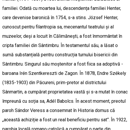
familiei. Odată cu moartea lui, descendența familiei Henter,
care devenise baronică în 1754, s-a stins. József Henter,
cunoscut pentru filantropia sa, mecenantul teatrului și al
muzeelor, deși a locuit în Călimănești, a fost înmormântat în
cripta familiei din Sântimbru. În testamentul său, a lăsat o
sumă substanțială pentru construcția turnului bisericii din
Sântimbru. Singurul său moștenitor a fost fiica sa adoptivă -
baroana Irén Szentkereszti de Zagon. În 1878, Endre Székely
(1835-1903) din Păcureni, prim-pretor al districtului
Sânmartin, a cumpărat proprietatea vastă și s-a mutat în conac
împreună cu soția sa, Adél Babolcs. În acest moment, preotul
paroh Sándor Veress a consemnat în Historia domus că
„această achiziție a fost un real beneficiu pentru sat”. În 1922,
parohia locală romano-catolică a cumpărat o parte din