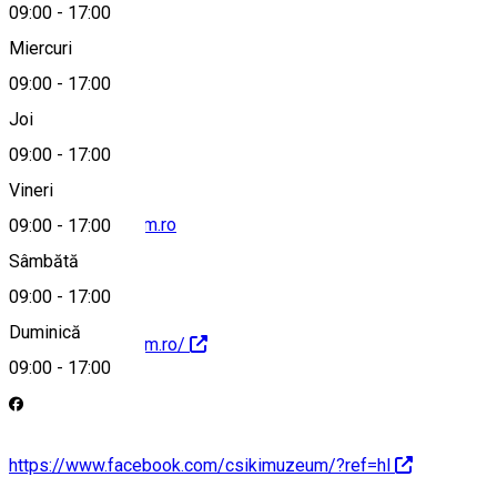
09:00
-
17:00
Miercuri
09:00
-
17:00
0040266311727
Joi
09:00
-
17:00
Vineri
info@csikimuzeum.ro
09:00
-
17:00
Sâmbătă
09:00
-
17:00
Duminică
http://csikimuzeum.ro/
09:00
-
17:00
https://www.facebook.com/csikimuzeum/?ref=hl