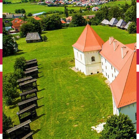
Închirieri auto
Închirieri de biciclete
English