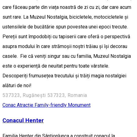
care făceau parte din viața noastră de zi cu zi, dar care acum
sunt rare. La Muzeul Nostalgia, bicicletele, motocicletele și
ustensilele de bucătărie spun povestea unei epoci trecute.
Pereții sunt împodobiți cu tapiserii care oferă o perspectivă
asupra modului în care strămoșii noștri trăiau și își decorau
casele. Fie că veniți singur sau cu familia, Muzeul Nostalgia
este o experiență de neuitat pentru toate vârstele.
Descoperiți frumusețea trecutului și trăiți magia nostalgiei
alături de noi!
537323, Rugănești 537323, Romania
Conac
Atracție Family-friendly
Monument
Conacul Henter
Familia Henter din Sântionlunca a construit conacul la