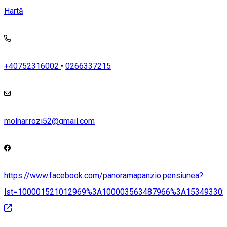
Hartă
+40752316002
•
0266337215
molnar.rozi52@gmail.com
https://www.facebook.com/panoramapanzio.pensiunea?
lst=100001521012969%3A100003563487966%3A15349330