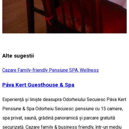
Alte sugestii
Cazare Family-friendly
Pensiune
SPA, Wellness
Páva Kert Guesthouse & Spa
Experiență și liniște deasupra Odorheiului Secuiesc Páva Kert
Pensiune & Spa Odorheiu Secuiesc: pensiune cu 15 camere,
spa privat, saună, grădină panoramică și parcare gratuită
securizată. Cazare family & business friendly, într-un mediu