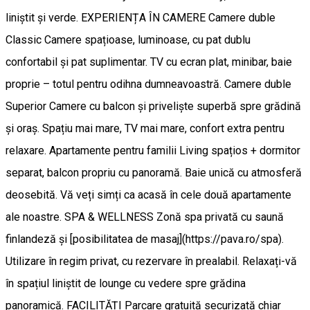
liniștit și verde. EXPERIENȚA ÎN CAMERE Camere duble
Classic Camere spațioase, luminoase, cu pat dublu
confortabil și pat suplimentar. TV cu ecran plat, minibar, baie
proprie – totul pentru odihna dumneavoastră. Camere duble
Superior Camere cu balcon și priveliște superbă spre grădină
și oraș. Spațiu mai mare, TV mai mare, confort extra pentru
relaxare. Apartamente pentru familii Living spațios + dormitor
separat, balcon propriu cu panoramă. Baie unică cu atmosferă
deosebită. Vă veți simți ca acasă în cele două apartamente
ale noastre. SPA & WELLNESS Zonă spa privată cu saună
finlandeză și [posibilitatea de masaj](https://pava.ro/spa).
Utilizare în regim privat, cu rezervare în prealabil. Relaxați-vă
în spațiul liniștit de lounge cu vedere spre grădina
panoramică. FACILITĂȚI Parcare gratuită securizată chiar