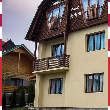
Închirieri auto
Închirieri de biciclete
English