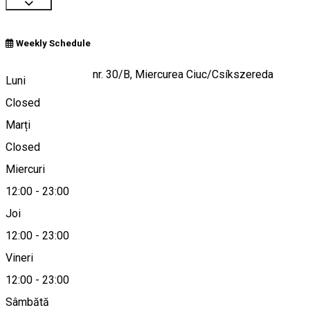
Weekly Schedule
Bulevardul Frăției nr. 30/B, Miercurea Ciuc/Csíkszereda
Luni
Closed
Marți
Hartă
Closed
Miercuri
12:00
-
23:00
+40 790 052 295
Joi
12:00
-
23:00
Vineri
office@pava.ro
12:00
-
23:00
Sâmbătă