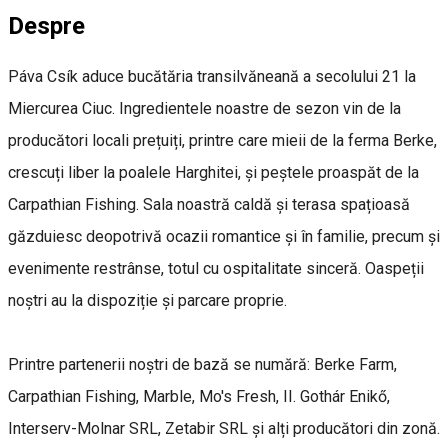
Despre
Páva Csík aduce bucătăria transilvăneană a secolului 21 la
Miercurea Ciuc. Ingredientele noastre de sezon vin de la
producători locali prețuiți, printre care mieii de la ferma Berke,
crescuți liber la poalele Harghitei, și peștele proaspăt de la
Carpathian Fishing. Sala noastră caldă și terasa spațioasă
găzduiesc deopotrivă ocazii romantice și în familie, precum și
evenimente restrânse, totul cu ospitalitate sinceră. Oaspeții
noștri au la dispoziție și parcare proprie.
Printre partenerii noștri de bază se numără: Berke Farm,
Carpathian Fishing, Marble, Mo's Fresh, II. Gothár Enikő,
Interserv-Molnar SRL, Zetabir SRL și alți producători din zonă.