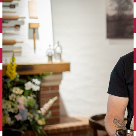
Închirieri auto
Închirieri de biciclete
English