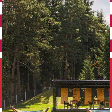
Închirieri auto
Închirieri de biciclete
English