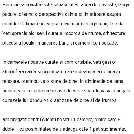
Pensiunea noastra este situata intr-o zona de poveste, langa
padure, oferind o perspectiva calma si linistitoare asupra
muntilor Calimani si asupra micului oras harghitean, Toplita.
Veti aprecia aici aerul curat si racoros de munte, arhitectura
placuta a locului, mancarea buna si oamenii cumsecade.
In camerele noastre curate si comfortabile, veti gasi o
atmosfera calda si primitoare care indeamna la odihna si
relaxare, oferindu-va o stare de bine. In diminetile de iarna
senine sau in serile racoroase de vara, soarele va va mangaia
cu razele lui, dandu-va o senzatie de bine si de frumos.
Am pregatit pentru clientii nostri 11 camere, dintre care 8
duble – cu posibilitatea de a adauga cate 1 pat suplimentar,