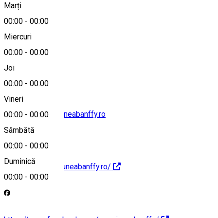
Marți
Hartă
00:00
-
00:00
Miercuri
00:00
-
00:00
+40753991991
Joi
00:00
-
00:00
Vineri
rezervari@pensiuneabanffy.ro
00:00
-
00:00
Sâmbătă
00:00
-
00:00
Duminică
http://www.pensiuneabanffy.ro/
00:00
-
00:00