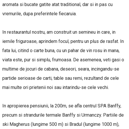
aromata si bucate gatite atat traditional, dar si in pas cu
vremurile, dupa preferintele fiecaruia.
In restaurantul nostru, am construit un semineu in care, in
iernile friguroase, aprindem focul, pentru un plus de rasfat. In
fata lui, citind o carte buna, cu un pahar de vin rosu in mana,
viata este, pur si simplu, frumoasa. De asemenea, veti gasi o
multime de jocuri de cabana, deseori, seara, incingandu-se
partide serioase de carti, table sau remi, rezultand de cele
mai multe ori prietenii noi sau intarindu-se cele vechi.
In apropierea pensiunii, la 200m, se afla centrul SPA Banffy,
precum si strandurile termale Banffy si Urmanczy. Partiile de
ski Magherus (lungime 500 m) si Bradul (lungime 1000 m),