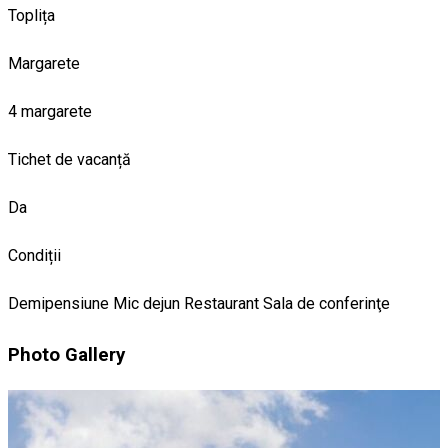
Toplița
Margarete
4 margarete
Tichet de vacanță
Da
Condiții
Demipensiune
Mic dejun
Restaurant
Sala de conferinţe
Photo Gallery