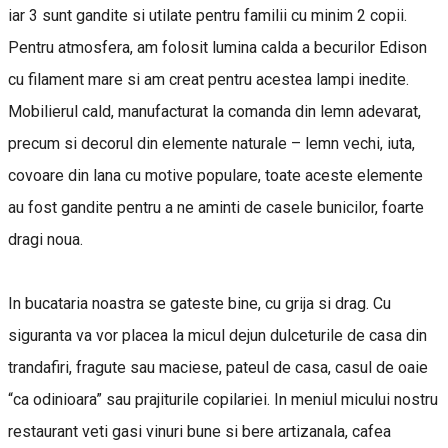
iar 3 sunt gandite si utilate pentru familii cu minim 2 copii.
Pentru atmosfera, am folosit lumina calda a becurilor Edison
cu filament mare si am creat pentru acestea lampi inedite.
Mobilierul cald, manufacturat la comanda din lemn adevarat,
precum si decorul din elemente naturale – lemn vechi, iuta,
covoare din lana cu motive populare, toate aceste elemente
au fost gandite pentru a ne aminti de casele bunicilor, foarte
dragi noua.
In bucataria noastra se gateste bine, cu grija si drag. Cu
siguranta va vor placea la micul dejun dulceturile de casa din
trandafiri, fragute sau maciese, pateul de casa, casul de oaie
“ca odinioara” sau prajiturile copilariei. In meniul micului nostru
restaurant veti gasi vinuri bune si bere artizanala, cafea