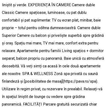
liniștit și verde. EXPERIENȚA ÎN CAMERE Camere duble
Classic Camere spațioase, luminoase, cu pat dublu
confortabil și pat suplimentar. TV cu ecran plat, minibar, baie
proprie – totul pentru odihna dumneavoastră. Camere duble
Superior Camere cu balcon și priveliște superbă spre grădină
și oraș. Spațiu mai mare, TV mai mare, confort extra pentru
relaxare. Apartamente pentru familii Living spațios + dormitor
separat, balcon propriu cu panoramă. Baie unică cu atmosferă
deosebită. Vă veți simți ca acasă în cele două apartamente
ale noastre. SPA & WELLNESS Zonă spa privată cu saună
finlandeză și [posibilitatea de masaj](https://pava.ro/spa).
Utilizare în regim privat, cu rezervare în prealabil. Relaxați-vă
în spațiul liniștit de lounge cu vedere spre grădina
panoramică. FACILITĂȚI Parcare gratuită securizată chiar