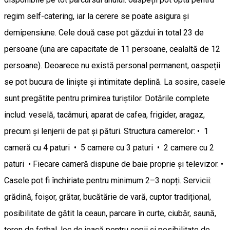
regim self-catering, iar la cerere se poate asigura și
demipensiune. Cele două case pot găzdui în total 23 de
persoane (una are capacitate de 11 persoane, cealaltă de 12
persoane). Deoarece nu există personal permanent, oaspeții
se pot bucura de liniște și intimitate deplină. La sosire, casele
sunt pregătite pentru primirea turiștilor. Dotările complete
includ: veselă, tacâmuri, aparat de cafea, frigider, aragaz,
precum și lenjerii de pat și pături. Structura camerelor: • 1
cameră cu 4 paturi • 5 camere cu 3 paturi • 2 camere cu 2
paturi • Fiecare cameră dispune de baie proprie și televizor. •
Casele pot fi închiriate pentru minimum 2–3 nopți. Servicii:
grădină, foișor, grătar, bucătărie de vară, cuptor tradițional,
posibilitate de gătit la ceaun, parcare în curte, ciubăr, saună,
teren de fotbal, loc de joacă pentru copii și posibilitate de