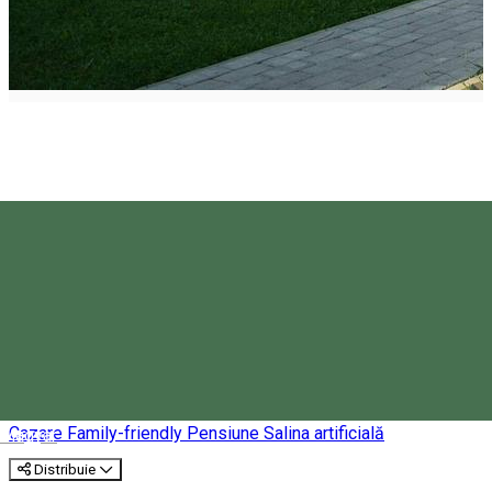
Pensiunea Gerendás
Cazare Family-friendly
Pensiune
Salina artificială
Magyar
Distribuie