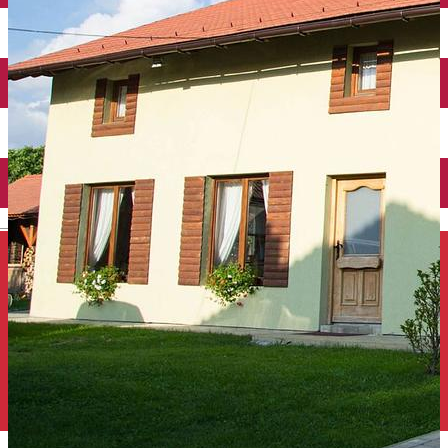
Închirieri auto
Închirieri de biciclete
English