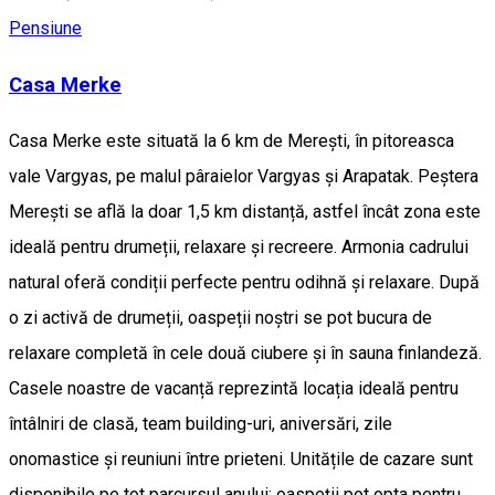
Pensiune
Casa Merke
Casa Merke este situată la 6 km de Merești, în pitoreasca
vale Vargyas, pe malul pâraielor Vargyas și Arapatak. Peștera
Merești se află la doar 1,5 km distanță, astfel încât zona este
ideală pentru drumeții, relaxare și recreere. Armonia cadrului
natural oferă condiții perfecte pentru odihnă și relaxare. După
o zi activă de drumeții, oaspeții noștri se pot bucura de
relaxare completă în cele două ciubere și în sauna finlandeză.
Casele noastre de vacanță reprezintă locația ideală pentru
întâlniri de clasă, team building-uri, aniversări, zile
onomastice și reuniuni între prieteni. Unitățile de cazare sunt
disponibile pe tot parcursul anului: oaspeții pot opta pentru