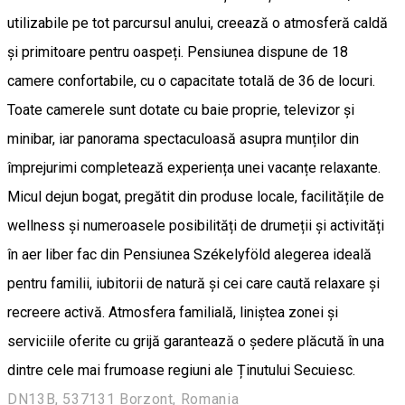
utilizabile pe tot parcursul anului, creează o atmosferă caldă
și primitoare pentru oaspeți. Pensiunea dispune de 18
camere confortabile, cu o capacitate totală de 36 de locuri.
Toate camerele sunt dotate cu baie proprie, televizor și
minibar, iar panorama spectaculoasă asupra munților din
împrejurimi completează experiența unei vacanțe relaxante.
Micul dejun bogat, pregătit din produse locale, facilitățile de
wellness și numeroasele posibilități de drumeții și activități
în aer liber fac din Pensiunea Székelyföld alegerea ideală
pentru familii, iubitorii de natură și cei care caută relaxare și
recreere activă. Atmosfera familială, liniștea zonei și
serviciile oferite cu grijă garantează o ședere plăcută în una
dintre cele mai frumoase regiuni ale Ținutului Secuiesc.
DN13B, 537131 Borzont, Romania