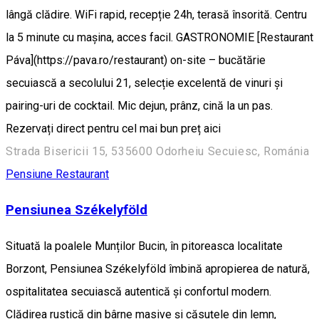
lângă clădire. WiFi rapid, recepție 24h, terasă însorită. Centru
la 5 minute cu mașina, acces facil. GASTRONOMIE [Restaurant
Páva](https://pava.ro/restaurant) on-site – bucătărie
secuiască a secolului 21, selecție excelentă de vinuri și
pairing-uri de cocktail. Mic dejun, prânz, cină la un pas.
Rezervați direct pentru cel mai bun preț aici
Strada Bisericii 15, 535600 Odorheiu Secuiesc, Románia
Pensiune
Restaurant
Pensiunea Székelyföld
Situată la poalele Munților Bucin, în pitoreasca localitate
Borzont, Pensiunea Székelyföld îmbină apropierea de natură,
ospitalitatea secuiască autentică și confortul modern.
Clădirea rustică din bârne masive și căsuțele din lemn,