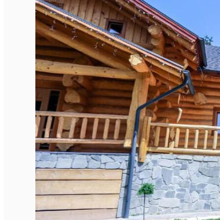
Închirieri de biciclete
English