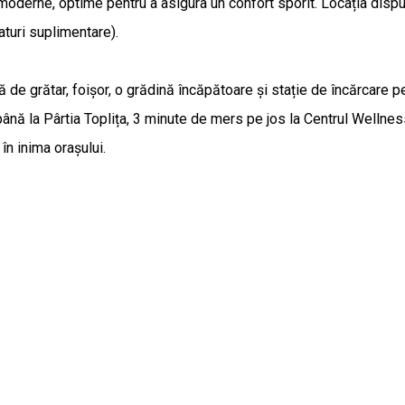
 moderne, optime pentru a asigura un confort sporit. Locația dis
aturi suplimentare).
 de grătar, foișor, o grădină încăpătoare și stație de încărcare pe
până la Pârtia Toplița, 3 minute de mers pe jos la Centrul Wellne
în inima orașului.