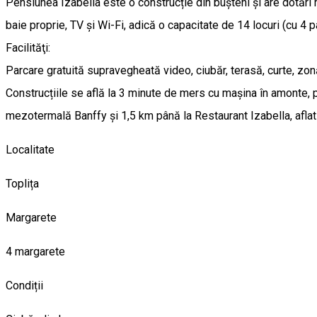
Pensiunea Izabella este o construcție din bușteni și are dotări
baie proprie, TV și Wi-Fi, adică o capacitate de 14 locuri (cu 4 p
Facilităţi:
Parcare gratuită supravegheată video, ciubăr, terasă, curte, zonă
Construcțiile se află la 3 minute de mers cu mașina în amonte, 
mezotermală Banffy și 1,5 km până la Restaurant Izabella, aflat 
Localitate
Toplița
Margarete
4 margarete
Condiții