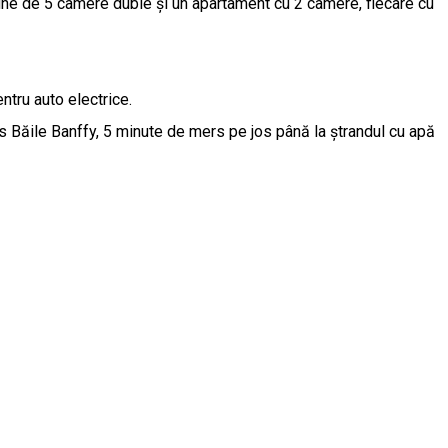
pune de 5 camere duble și un apartament cu 2 camere, fiecare cu
ntru auto electrice.
ss Băile Banffy, 5 minute de mers pe jos până la ștrandul cu apă