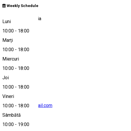
Weekly Schedule
Red Lake, Romania
Luni
10:00
-
18:00
Marți
Hartă
10:00
-
18:00
Miercuri
10:00
-
18:00
+40 764 233 333
Joi
10:00
-
18:00
Vineri
boblacurosu@gmail.com
10:00
-
18:00
Sâmbătă
10:00
-
19:00