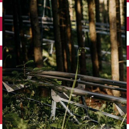
Închirieri auto
Închirieri de biciclete
English