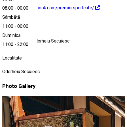
https://www.facebook.com/premiersportcafe/
08:00
-
00:00
Sâmbătă
Despre
11:00
-
00:00
Duminică
Bar sportiv din Odorheiu Secuiesc
11:00
-
22:00
Localitate
Odorheiu Secuiesc
Photo Gallery