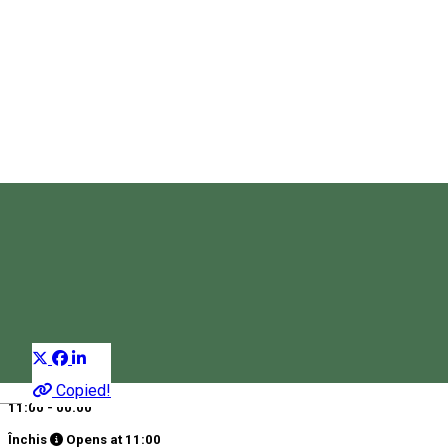
Premier sport kávézó -
ArminBet
Pub, Bar
Distribuie
Copied!
Magyar
11:00 - 00:00
Închis
Opens at
11:00