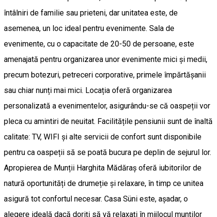
întâlniri de familie sau prieteni, dar unitatea este, de
asemenea, un loc ideal pentru evenimente. Sala de
evenimente, cu o capacitate de 20-50 de persoane, este
amenajată pentru organizarea unor evenimente mici și medii,
precum botezuri, petreceri corporative, primele împărtășanii
sau chiar nunți mai mici. Locația oferă organizarea
personalizată a evenimentelor, asigurându-se că oaspeții vor
pleca cu amintiri de neuitat. Facilitățile pensiunii sunt de înaltă
calitate: TV, WIFI și alte servicii de confort sunt disponibile
pentru ca oaspeții să se poată bucura pe deplin de sejurul lor.
Apropierea de Munții Harghita Mădăraș oferă iubitorilor de
natură oportunități de drumeție și relaxare, în timp ce unitea
asigură tot confortul necesar. Casa Süni este, așadar, o
alegere ideală dacă doriți să vă relaxați în mijlocul munților