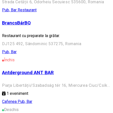
Strada Cetății 6, Odorheiu Secuiesc 535600, Romania
Pub, Bar
Restaurant
BrancsBárBQ
Restaurant cu preparate la grătar.
DJ125 492, Sândominic 537275, Romania
Pub, Bar
Închis
Antderground ANT BAR
Piața Libertății/Szabadság tér 16, Miercurea Ciuc/Csíkszereda 530100, Romania
1
eveniment
Cafenea
Pub, Bar
Deschis