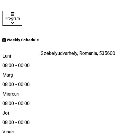
Program
Weekly Schedule
Kossuth Lajos 14, Székelyudvarhely, Romania, 535600
Luni
08:00
-
00:00
Marți
Hartă
08:00
-
00:00
Miercuri
08:00
-
00:00
0040744485868
Joi
08:00
-
00:00
Vineri