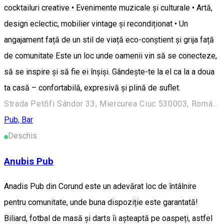
cocktailuri creative • Evenimente muzicale și culturale • Artă,
design eclectic, mobilier vintage și recondiționat • Un
angajament față de un stil de viață eco-conștient și grija față
de comunitate Este un loc unde oamenii vin să se conecteze,
să se inspire și să fie ei înșiși. Gândește-te la el ca la a doua
ta casă – confortabilă, expresivă și plină de suflet.
Strada Petőfi Sándor 33, Miercurea Ciuc 530003, Románia
Pub, Bar
Deschis
Anubis Pub
Anadis Pub din Corund este un adevărat loc de întâlnire
pentru comunitate, unde buna dispoziție este garantată!
Biliard, fotbal de masă și darts îi așteaptă pe oaspeți, astfel