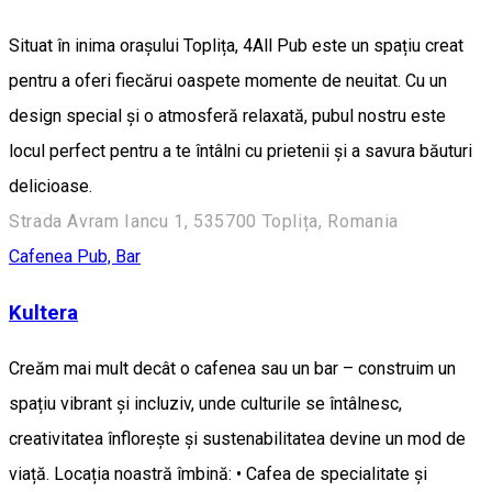
Situat în inima orașului Toplița, 4All Pub este un spațiu creat
pentru a oferi fiecărui oaspete momente de neuitat. Cu un
design special și o atmosferă relaxată, pubul nostru este
locul perfect pentru a te întâlni cu prietenii și a savura băuturi
delicioase.
Strada Avram Iancu 1, 535700 Toplița, Romania
Cafenea
Pub, Bar
Kultera
Creăm mai mult decât o cafenea sau un bar – construim un
spațiu vibrant și incluziv, unde culturile se întâlnesc,
creativitatea înflorește și sustenabilitatea devine un mod de
viață. Locația noastră îmbină: • Cafea de specialitate și