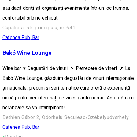
sau dacă doriți să organizați evenimente într-un loc frumos,
confortabil și bine echipat.
Capalnita, str. principala, nr. 641
Cafenea
Pub, Bar
Bakó Wine Lounge
Wine bar. ♥️ Degustări de vinuri. 🍷 Petrecere de vineri. 🎉 La
Bakó Wine Lounge, găzduim degustări de vinuri internaționale
și naționale, precum și seri tematice care oferă o experiență
unică pentru cei interesați de vin și gastronomie. Așteptăm cu
nerăbdare să vă întâmpinăm!
Bethlen Gábor 2, Odorheiu Secuiesc/Székelyudvarhely
Cafenea
Pub, Bar
Deschis