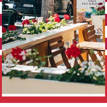
Închirieri auto
Închirieri de biciclete
English