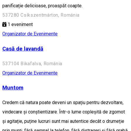
panificație delicioase, proaspăt coapte.
537280 Csíkszentmárton, Románia
1
eveniment
Organizator de Evenimente
Casă de lavandă
537104 Bikafalva, Románia
Organizator de Evenimente
Muntom
Credem că natura poate deveni un spațiu pentru dezvoltare,
vindecare și conștientizare. Într-o lume copleșită de zgomot
și agitație, puține lucruri sunt mai autentice decât o drumeție
prin munți, fără semnal la telefon, fără distrageri și fără grabă.