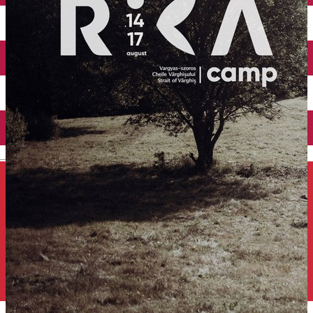
Închirieri auto
Închirieri de biciclete
English